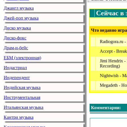
http://radiogora.ru
Джангл музыка
Сейчас в 
Джей-поп музыка
Диско музыка
Что недавно игра
Диско-фокс
Radiogora.ru -
Драм-н-бейс
Accept - Break
ЕБМ (электронная)
Jimi Hendrix -
Recording)
Индастриал
Nightwish - Ma
Индепендент
Megadeth - Ho
Индийская музыка
Scorpions - Inh
Инструментальная
Muse - Apocal
Итальянская музыка
Комментарии:
Theatre Of Tra
Кантри музыка
Radiogora.ru -