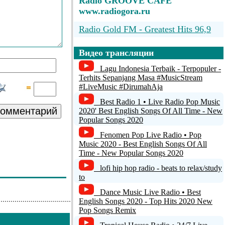
Radio GROOVE CAFE
www.radiogora.ru
Radio Gold FM - Greatest Hits 96,9
No Name
Видео трансляции
Studio Tre Radio
Lagu Indonesia Terbaik - Terpopuler -
Terhits Sepanjang Masa #MusicStream
Radio Gazelle (MB RECASTER)
#LiveMusic #DirumahAja
Best Radio 1 • Live Radio Pop Music
Radio Fusion Italia
комментарий
2020' Best English Songs Of All Time - New
Popular Songs 2020
Fenomen Pop Live Radio • Pop
Music 2020 - Best English Songs Of All
Time - New Popular Songs 2020
lofi hip hop radio - beats to relax/study
to
Dance Music Live Radio • Best
English Songs 2020 - Top Hits 2020 New
Pop Songs Remix