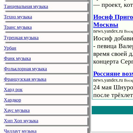
— проект, кот
Танцевальная музыка
Иосиф Приго
Техно музыка
Москвы
Транс музыка
news.yandex.ru
Воск
Иосиф добави
Турецкая музыка
- певица Вале
Урбан
время своей 
Фанк музыка
концерта Сер
Фольклорная музыка
Россияне во
Французская музыка
news.yandex.ru
Воск
24 мая Шнуро
Хард рок
после трёхле
Хардкор
концерт в «Лу
сентября буде
Хаус музыка
подпевающих д
Хип Хоп музыка
Жигалова на
Чиллаут музыка