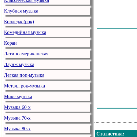
Классическая музыка
Joe Cocker - H
Клубная музыка
Ac/dc - Smash
Колледж (рок)
Wintergarden - 
Комедийная музыка
Scorpions - Y
Коран
Nightwish - Th
Латиноамериканская
Jimi Hendrix -
Лаунж музыка
Lacrimosa - De
Легкая поп-музыка
Ac/dc - Walk 
Металл рок-музыка
Skindred - Bac
Микс музыка
Oscar Beneton 
Музыка 60-х
Pink Floyd - 
Музыка 70-х
Музыка 80-х
Статистика
: