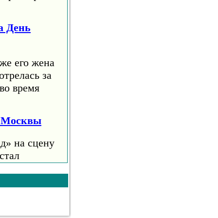
а День
же его жена
отрелась за
во время
я Москвы
д» на сцену
стал
е 10
анцев