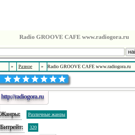
Radio GROOVE CAFE www.radiogora.ru
на
»
Разное
»
Radio GROOVE CAFE www.radiogora.ru
http://radiogora.ru
Жанры:
Различные жанры
Битрейт:
320