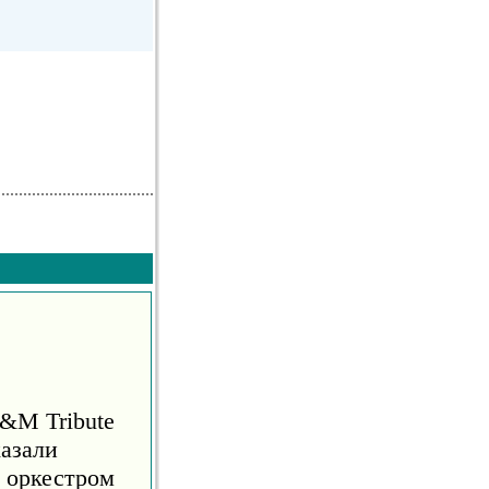
S&M Tribute
азали
м оркестром