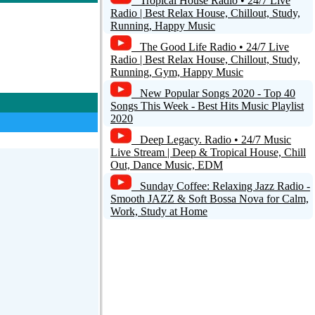
Tropical House Radio • 24/7 Live
Radio | Best Relax House, Chillout, Study,
Running, Happy Music
The Good Life Radio • 24/7 Live
Radio | Best Relax House, Chillout, Study,
Running, Gym, Happy Music
New Popular Songs 2020 - Top 40
Songs This Week - Best Hits Music Playlist
2020
Deep Legacy. Radio • 24/7 Music
Live Stream | Deep & Tropical House, Chill
Out, Dance Music, EDM
Sunday Coffee: Relaxing Jazz Radio -
Smooth JAZZ & Soft Bossa Nova for Calm,
Work, Study at Home