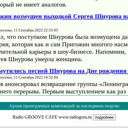
орый не имеет аналогов.
жин возмущен выходкой Сергея Шнурова н
ресенье, 11 Сентябрь 2022 22:53:05
л, что поступком Шнурова была возмущена да
рия, которая как и сам Пригожин многого насм
длительной карьеры в шоу-бизнесе. Напомним, 
гея Шнурова умерла женщина.
змутились песней Шнурова на Дне рождени
ресенье, 11 Сентябрь 2022 16:52:04
в анонсировал возвращение группы «Ленингра
тнего перерыва. Первым выступлением как раз 
жниках». Тогда музыкант отмечал, что на сцен
т оркестр "Глобалис" и "огромное количество
Архив проигранных композиций за последнюю неделю
евушек, в том числе из старого состава".
Radio GROOVE CAFE www.radiogora.ru
подробнее
помнила, как Барских начинал карьеру с т