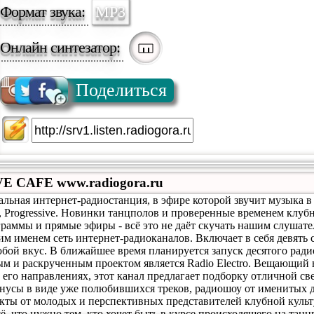
Формат звука:
MP3
Онлайн синтезатор:
Поделиться
E CAFE www.radiogora.ru
вальная интернет-радиостанция, в эфире которой звучит музыка в
ro, Progressive. Новинки танцполов и проверенные временем клуб
раммы и прямые эфиры - всё это не даёт скучать нашим слушател
м именем сеть интернет-радиоканалов. Включает в себя девять 
бой вкус. В ближайшее время планируется запуск десятого ради
м и раскрученным проектом является Radio Electro. Вещающий 
 его направлениях, этот канал предлагает подборку отличной с
онусы в виде уже полюбившихся треков, радиошоу от именитых 
екты от молодых и перспективных представителей клубной куль
ё, что нужно тем, кто хочет быть в курсе происходящего на танц