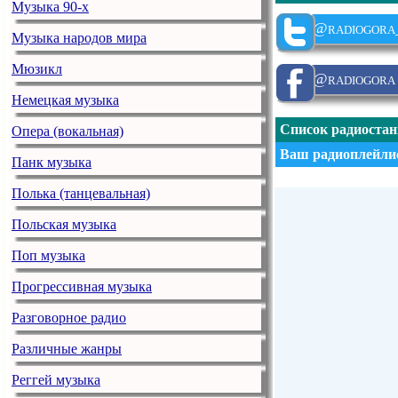
Музыка 90-х
@radiogora
Музыка народов мира
Мюзикл
@radiogora
Немецкая музыка
Список радиоста
Опера (вокальная)
Ваш радиоплейлис
Панк музыка
Полька (танцевальная)
Польская музыка
Поп музыка
Прогрессивная музыка
Разговорное радио
Различные жанры
Реггей музыка