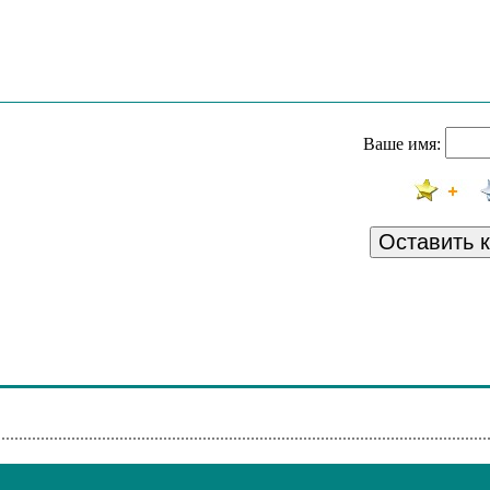
eart Of The Matter
 N' Grab
Scarlet Letter
ellow Raven
Ваше имя:
e Poet And The Pendulum (Instrumental)
 Cherokee Mist (Previously Unreleased Recording)
Оставить 
r Ketzer
All Over You
k In Black
- Bensonhurst Blues
Money