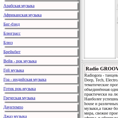
Арабская музыка
Африканская музыка
Биг-бэнд
Блюграсс
Блюз
Брейкбит
Вейв - рок музыка
Radio GROOV
Гей музыка
Radiogora - танце
Гоа - индийская музыка
Deep, Tech, Elect
тематические прог
Готик рок-музыка
объединённая одни
практически на лю
Греческая музыка
Наиболее успешны
house и различных
Даунтемпо
музыки,а также б
мира, свежие про
Джаз музыка
эфиры, в общем вс