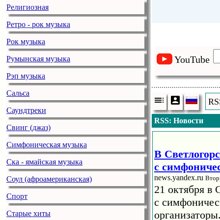
Религиозная
Ретро - рок музыка
Рок музыка
YouTube
Румынская музыка
Рэп музыка
Сальса
RS
Саундтреки
RSS: Новости
Свинг (джаз)
Симфоническая музыка
В Светлогорс
Ска - ямайская музыка
с симфониче
news.yandex.ru
Втор
Соул (афроамериканская)
21 октября в 
Спорт
с симфоничес
организаторы
Старые хиты