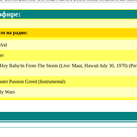
эфире:
ло на радио:
 Atd
er
 Hey Baby/in From The Storm (Live: Maui, Hawaii July 30, 1970) (Pre
ster Passion Greed (Instrumental)
ly Wars
eritance
ypse Please
gedy - Poppaea
 Atd