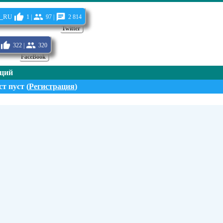
_ru
1 |
97 |
2 814
Twitter
322 |
320
FaceBook
нций
т пуст (
Регистрация
)