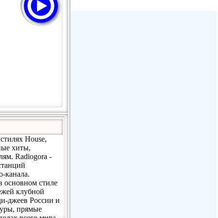
Радио Дача - Волгодонск
Пассаж - Москва
Пассаж - Москва
Радио Континенталь (Челябинск
100,4 FM)
 стилях House,
ные хиты,
ям. Radiogora -
станций
о-канала.
в основном стиле
вежей клубной
ди-джеев России и
туры, прямые
полах всего мира.