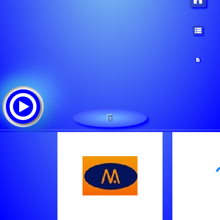
1
Llosa FM
Треклист: