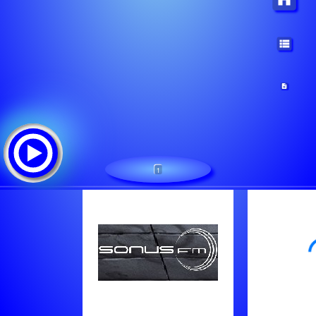
1
Kek Duna Top40
Треклист: