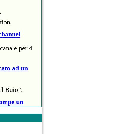
s
tion.
channel
canale per 4
cato ad un
el Buio”.
rompe un
ri (circa
ollo anti