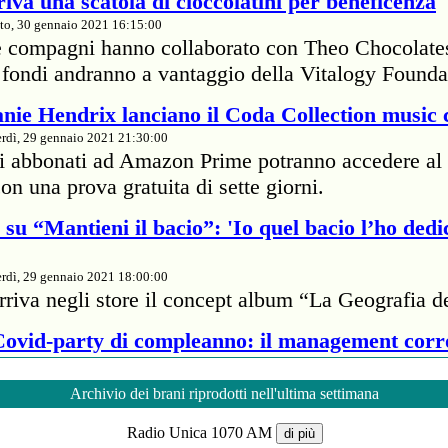
iva una scatola di cioccolatini per beneficenza
to, 30 gennaio 2021 16:15:00
e compagni hanno collaborato con Theo Chocolate
 I fondi andranno a vantaggio della Vitalogy Founda
nie Hendrix lanciano il Coda Collection music 
rdì, 29 gennaio 2021 21:30:00
li abbonati ad Amazon Prime potranno accedere al 
on una prova gratuita di sette giorni.
su “Mantieni il bacio”: 'Io quel bacio l’ho dedi
rdì, 29 gennaio 2021 18:00:00
rriva negli store il concept album “La Geografia d
 Covid-party di compleanno: il management cor
rdì, 29 gennaio 2021 18:00:00
Archivio dei brani riprodotti nell'ultima settimana
te della cantante britannica ha passato 7mila dolla
Radio Unica 1070 AM
proprietario di un ristorante per infrangere il protoc
di più