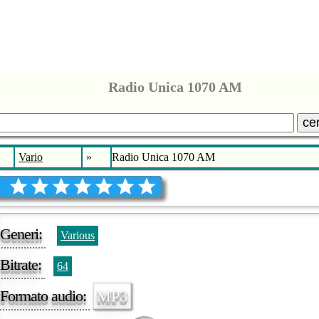
Radio Unica 1070 AM
ce
Vario
»
Radio Unica 1070 AM
Generi:
Various
Bitrate:
64
Formato audio:
MP3