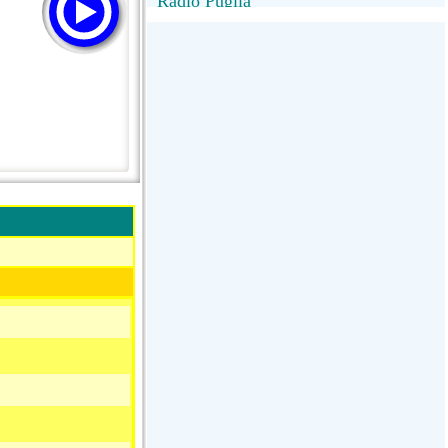
Radio Puglia
Radio Puglia
Radio VivaFm
FANTASTICA
NettunoBolognaUno