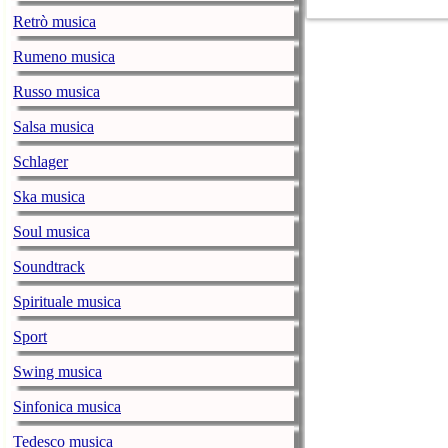
Covid.
Retrò musica
The Weeknd: i
Rumeno musica
Show
Russo musica
music-news.com
vene
Il 7 febbraio l
Salsa musica
James Stadium 
Schlager
Robbie William
Ska musica
music-news.com
vene
Soul musica
Il cantante ras
Soundtrack
Michele Bravi:
Spirituale musica
music-news.com
giov
Il 29 gennaio a
Sport
The Weeknd: a
Swing musica
music-news.com
giov
Sinfonica musica
Il cantante ca
del Super Bow
Tedesco musica