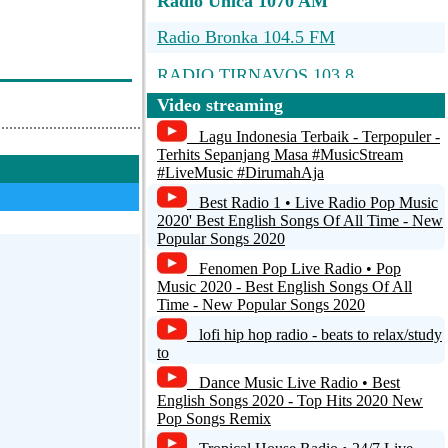
Radio Unica 1070 AM
Radio Bronka 104.5 FM
RADIO TIRNAVOS 103.8
Video streaming
Radio Crestin Aripi Spre Cer
Instrumental
Lagu Indonesia Terbaik - Terpopuler -
Terhits Sepanjang Masa #MusicStream
RADIODETH 104.9
#LiveMusic #DirumahAja
Best Radio 1 • Live Radio Pop Music
stream
2020' Best English Songs Of All Time - New
Popular Songs 2020
Fenomen Pop Live Radio • Pop
Music 2020 - Best English Songs Of All
Time - New Popular Songs 2020
lofi hip hop radio - beats to relax/study
to
Dance Music Live Radio • Best
English Songs 2020 - Top Hits 2020 New
Pop Songs Remix