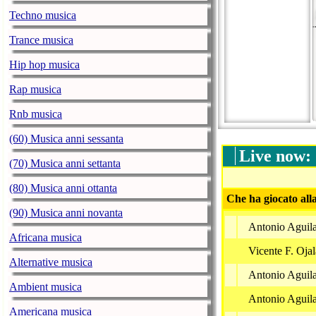
Techno musica
Trance musica
Hip hop musica
Rap musica
Rnb musica
(60) Musica anni sessanta
Live now:
(70) Musica anni settanta
(80) Musica anni ottanta
Che ha giocato all
(90) Musica anni novanta
Antonio Aguila
Africana musica
Vicente F. Oja
Alternative musica
Antonio Aguila
Ambient musica
Antonio Aguila
Americana musica