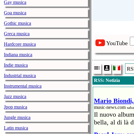
Gay musica
Goa musica
Gothic musica
Greca musica
YouTube
Hardcore musica
Indiana musica
Indie musica
RSS
Industrial musica
RSS: Notizia
Instrumental musica
Jazz musica
Mario Biondi, 
Jpop musica
music-news.com
saba
Il nuovo album
Jungle musica
bella, al di là 
Latin musica