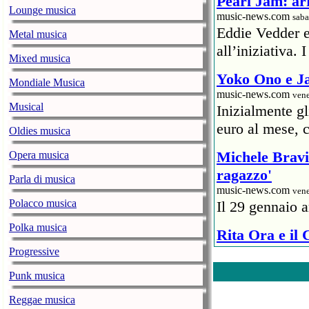
Pearl Jam: arr
Lounge musica
music-news.com
saba
Eddie Vedder 
Metal musica
all’iniziativa.
Mixed musica
Yoko Ono e Ja
Mondiale Musica
music-news.com
vene
Musical
Inizialmente g
euro al mese, c
Oldies musica
Michele Bravi 
Opera musica
ragazzo'
Parla di musica
music-news.com
vene
Polacco musica
Il 29 gennaio a
Polka musica
Rita Ora e il
ristoratore
Progressive
music-news.com
vene
Punk musica
Un rappresentan
Reggae musica
6mila euro) al 