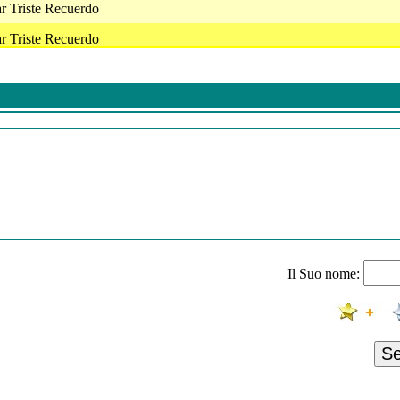
r Triste Recuerdo
r Triste Recuerdo
r Triste Recuerdo
r Triste Recuerdo
r Triste Recuerdo
r Triste Recuerdo
r Triste Recuerdo
r Triste Recuerdo
r Caballo Alazan Lucero
Il Suo nome:
r - 24 Kilates De Oro - El Hijo Desobediente
ar No Volvere
ar Amor De Los Dos
S
r Caballo Alazan Lucero