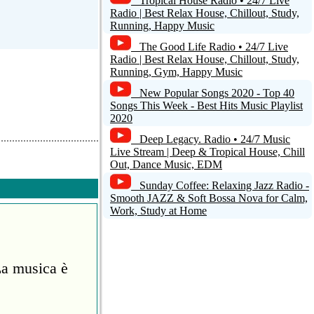
Tropical House Radio • 24/7 Live
Radio | Best Relax House, Chillout, Study,
Running, Happy Music
The Good Life Radio • 24/7 Live
Radio | Best Relax House, Chillout, Study,
Running, Gym, Happy Music
New Popular Songs 2020 - Top 40
Songs This Week - Best Hits Music Playlist
2020
Deep Legacy. Radio • 24/7 Music
Live Stream | Deep & Tropical House, Chill
Out, Dance Music, EDM
Sunday Coffee: Relaxing Jazz Radio -
Smooth JAZZ & Soft Bossa Nova for Calm,
Work, Study at Home
La musica è