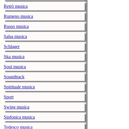
music-news.com
vene
Retrò musica
Il cantante ras
Rumeno musica
Michele Bravi:
Russo musica
music-news.com
giov
Il 29 gennaio a
Salsa musica
Schlager
The Weeknd: a
music-news.com
giov
Ska musica
Il cantante ca
Soul musica
del Super Bow
Soundtrack
Chris Martin 
music-news.com
Spirituale musica
giov
Il cantante e l
Sport
a Malibu per 12
Swing musica
Halsey è in do
Sinfonica musica
music-news.com
giov
La cantante avr
Tedesco musica