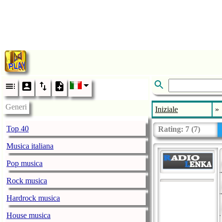
Generi
Iniziale
»
Top 40
Rating:
7
(
7
)
Musica italiana
Pop musica
Rock musica
Hardrock musica
House musica