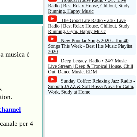
Tropical House Radio • 24/7 Live
Radio | Best Relax House, Chillout, Study,
Running, Happy Music
The Good Life Radio • 24/7 Live
Radio | Best Relax House, Chillout, Study,
Running, Gym, Happy Music
New Popular Songs 2020 - Top 40
Songs This Week - Best Hits Music Playlist
2020
La musica è
Deep Legacy. Radio • 24/7 Music
Live Stream | Deep & Tropical House, Chill
Out, Dance Music, EDM
Sunday Coffee: Relaxing Jazz Radio -
Smooth JAZZ & Soft Bossa Nova for Calm,
s
Work, Study at Home
tion.
channel
canale per 4