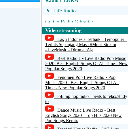
Radio LENKA
Pet Life Radio
Go Go Radio Gibraltar
Video streaming
Hank's Old Time Radio
Lagu Indonesia Terbaik - Terpopuler -
..:: RADIO SETU conectando vc a
Terhits Sepanjang Masa #MusicStream
jesus ::..
#LiveMusic #DirumahAja
Best Radio 1 • Live Radio Pop Music
Radio Educacion 99.7 Fm - Paraguay
2020' Best English Songs Of All Time - New
Popular Songs 2020
Fenomen Pop Live Radio • Pop
Music 2020 - Best English Songs Of All
Time - New Popular Songs 2020
lofi hip hop radio - beats to relax/study
to
Dance Music Live Radio • Best
English Songs 2020 - Top Hits 2020 New
Pop Songs Remix