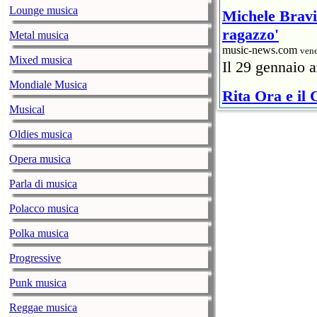
Lounge musica
Michele Bravi 
ragazzo'
Metal musica
music-news.com
vene
Mixed musica
Il 29 gennaio a
Mondiale Musica
Rita Ora e il
Musical
ristoratore
music-news.com
vene
Oldies musica
Un rappresentan
Opera musica
6mila euro) al 
Covid.
Parla di musica
Polacco musica
The Weeknd: i
Show
Polka musica
music-news.com
vene
Progressive
Il 7 febbraio l
James Stadium 
Punk musica
Reggae musica
Robbie William