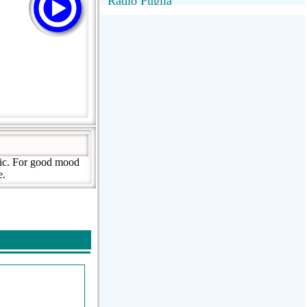
Radio Puglia
Radio Puglia
Radio VivaFm
FANTASTICA
NettunoBolognaUno
sic. For good mood
e.