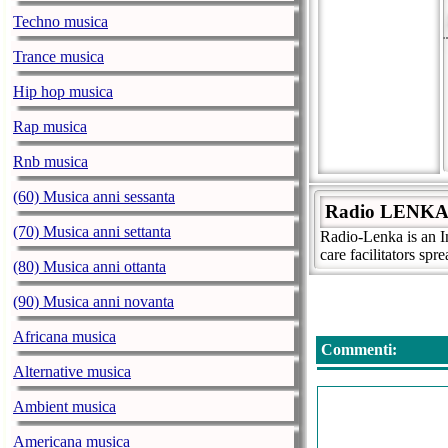
Techno musica
Trance musica
Hip hop musica
Rap musica
Rnb musica
(60) Musica anni sessanta
Radio LENK
(70) Musica anni settanta
Radio-Lenka is an I
care facilitators sp
(80) Musica anni ottanta
(90) Musica anni novanta
Africana musica
Commenti:
Alternative musica
Ambient musica
Americana musica