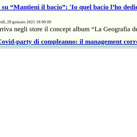
su “Mantieni il bacio”: 'Io quel bacio l’ho dedi
rdì, 29 gennaio 2021 18:00:00
rriva negli store il concept album “La Geografia d
 Covid-party di compleanno: il management cor
rdì, 29 gennaio 2021 18:00:00
te della cantante britannica ha passato 7mila dolla
proprietario di un ristorante per infrangere il protoc
nveste 5 milioni e 800mila euro per il Super B
rdì, 29 gennaio 2021 18:00:00
'autore di "Blinding Lights" salirà sul palco allest
di Tampa Bay, in Florida.
s colpito dal coronavirus: 'Ora sto meglio'