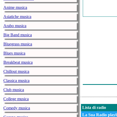
Anime musica
Asiatiche musica
Arabo musica
Big Band musica
Bluegrass musica
Blues musica
Breakbeat musica
Chillout musica
Classica musica
Club musica
College musica
Lista di radio
Comedy musica
La Sua Radio playli