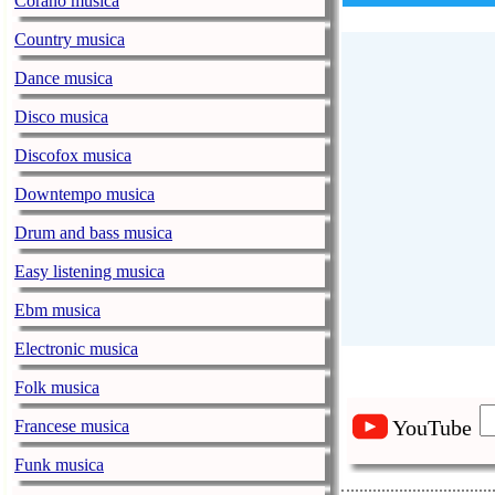
Corano musica
Country musica
Dance musica
Disco musica
Discofox musica
Downtempo musica
Drum and bass musica
Easy listening musica
Ebm musica
Electronic musica
Folk musica
YouTube
Francese musica
Funk musica