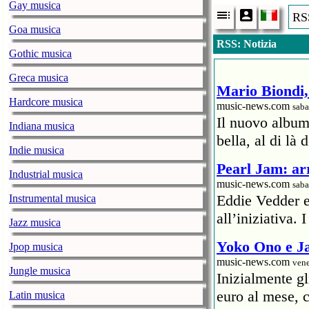
Gay musica
RSS
Goa musica
RSS: Notizia
Gothic musica
Greca musica
Mario Biondi, 
Hardcore musica
music-news.com
saba
Il nuovo album
Indiana musica
bella, al di là 
Indie musica
Pearl Jam: arr
Industrial musica
music-news.com
saba
Eddie Vedder 
Instrumental musica
all’iniziativa.
Jazz musica
Yoko Ono e Ja
Jpop musica
music-news.com
vene
Jungle musica
Inizialmente g
euro al mese, c
Latin musica