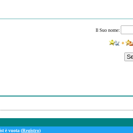
Il Suo nome:
S
st è vuota (
Registro
)