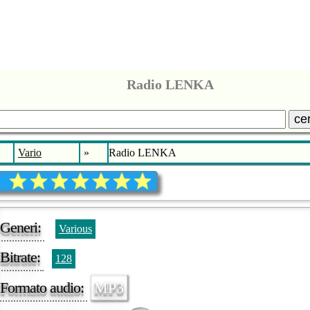
Radio LENKA
ce
Vario
»
Radio LENKA
Generi:
Various
Bitrate:
128
Formato audio:
MP3