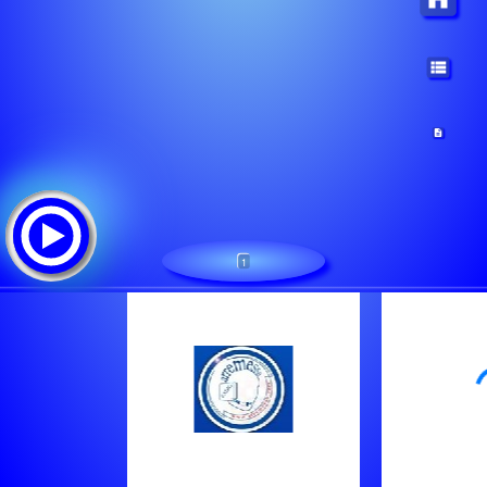
1
Radio Arremesso Movel
Tracklist:
Radio Arremesso Extriores
Irma - Autocarro Do Amor
Bandalusa - Pimba - Banda Lusa - Ye Yeye Meu Primeiro Amor