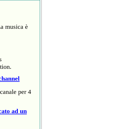
La musica è
s
tion.
channel
canale per 4
cato ad un