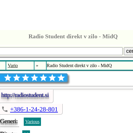
Radio Student direkt v zilo - MidQ
ce
Vario
»
Radio Student direkt v zilo - MidQ
http://radiostudent.si
+386-1-24-28-801
Generi:
Various