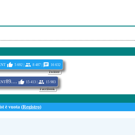
ent
5 692 |
8 487 |
16 632
Twitter
nt89....
15 413 |
15 983
FaceBook
st è vuota (
Registro
)