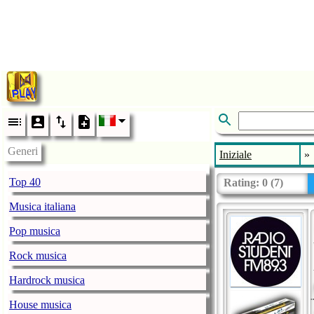
Generi
Iniziale
»
Top 40
Rating:
0
(
7
)
Musica italiana
Pop musica
Rock musica
Hardrock musica
House musica