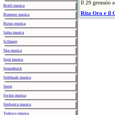
Il 29 gennaio a
Retrò musica
Rita Ora e il
Rumeno musica
ristoratore
Russo musica
music-news.com
vene
Un rappresentan
Salsa musica
6mila euro) al 
Schlager
Covid.
Ska musica
The Weeknd: i
Soul musica
Show
music-news.com
vene
Soundtrack
Il 7 febbraio l
Spirituale musica
James Stadium 
Sport
Robbie William
Swing musica
music-news.com
vene
Il cantante ras
Sinfonica musica
Michele Bravi:
Tedesco musica