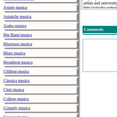
artists and universi
Anime musica
http://zalozba.radios
Asiatiche musica
Arabo musica
Commenti:
Big Band musica
Bluegrass musica
Blues musica
Breakbeat musica
Chillout musica
Classica musica
Club musica
College musica
Comedy musica