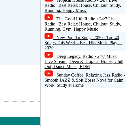
Tropical House Radio • 24/7 Live
Radio | Best Relax House, Chillout, Study,
Running, Happy Music
The Good Life Radio • 24/7 Live
Radio | Best Relax House, Chillout, Study,
Running, Gym, Happy Music
New Popular Songs 2020 - Top 40
Songs This Week - Best Hits Music Playlist
2020
Deep Legacy. Radio • 24/7 Music
Live Stream | Deep & Tropical House, Chill
Out, Dance Music, EDM
Sunday Coffee: Relaxing Jazz Radio -
Smooth JAZZ & Soft Bossa Nova for Calm,
Work, Study at Home