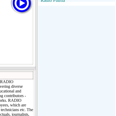
Radio Puglia
Radio Puglia
Radio VivaFm
FANTASTICA
NettunoBolognaUno
ns.RADIO
vering diverse
ducational and
g contributors -
a works. RADIO
oyees, which are
, technicians etc. The
tuals, journalists,