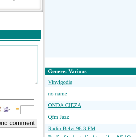
Genere: Various
Vinylgodis
no name
ONDA CIEZA
Qfm Jazz
end comment
Radio Belvi 98.3 FM