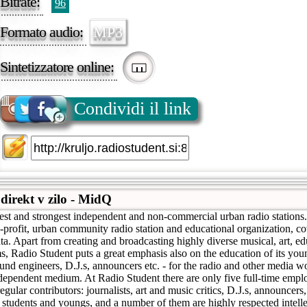
Bitrate:
96
Formato audio:
MP3
Sintetizzatore online:
Condividi il link
direkt v zilo - MidQ
est and strongest independent and non-commercial urban radio statio
ofit, urban community radio station and educational organization, co
rata. Apart from creating and broadcasting highly diverse musical, art, e
, Radio Student puts a great emphasis also on the education of its youn
sound engineers, D.J.s, announcers etc. - for the radio and other medi
endent medium. At Radio Student there are only five full-time empl
gular contributors: journalists, art and music critics, D.J.s, announcers
 students and youngs, and a number of them are highly respected intellec