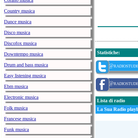
Corano musica
Country musica
Dance musica
Disco musica
Discofox musica
Statistiche
:
Downtempo musica
Drum and bass musica
@radiostud
Easy listening musica
@radiostude
Ebm musica
Electronic musica
Lista di radio
Folk musica
La Sua Radio playli
Francese musica
Funk musica