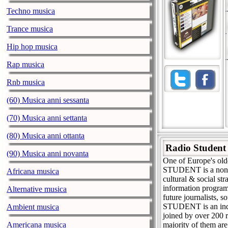
Techno musica
Trance musica
Hip hop musica
Rap musica
Rnb musica
(60) Musica anni sessanta
(70) Musica anni settanta
(80) Musica anni ottanta
Radio Student 
(90) Musica anni novanta
One of Europe's old
STUDENT is a non-pr
Africana musica
cultural & social st
information programs
Alternative musica
future journalists, 
STUDENT is an indep
Ambient musica
joined by over 200 re
Americana musica
majority of them are