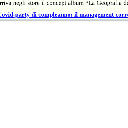
rriva negli store il concept album “La Geografia d
 Covid-party di compleanno: il management cor
rdì, 29 gennaio 2021 18:00:00
te della cantante britannica ha passato 7mila dolla
proprietario di un ristorante per infrangere il protoc
nveste 5 milioni e 800mila euro per il Super B
rdì, 29 gennaio 2021 18:00:00
'autore di "Blinding Lights" salirà sul palco allest
di Tampa Bay, in Florida.
s colpito dal coronavirus: 'Ora sto meglio'
rdì, 29 gennaio 2021 16:00:00
sicura i fan, dopo aver trascorso la quarantena ai C
 'Questo disco nasce dalla solitudine e dal dolo