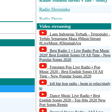
Radio Student direkt v zilo - MidQ
Radio Slovensko
Radio Devin
Video streaming
Radio FM
Lagu Indonesia Terbaik - Terpopuler -
Radio Regina
Terhits Sepanjang Masa #MusicStream
#LiveMusic #DirumahAja
Radio Patria
Best Radio 1 • Live Radio Pop Music
2020' Best English Songs Of All Time - New
Popular Songs 2020
Fenomen Pop Live Radio • Pop
Music 2020 - Best English Songs Of All
Time - New Popular Songs 2020
lofi hip hop radio - beats to relax/study
to
Dance Music Live Radio • Best
English Songs 2020 - Top Hits 2020 New
Pop Songs Remix