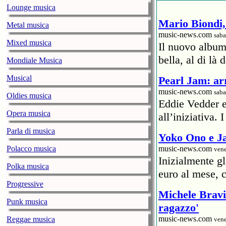
Lounge musica
Mario Biondi, 
Metal musica
music-news.com
saba
Mixed musica
Il nuovo album
bella, al di là 
Mondiale Musica
Musical
Pearl Jam: arr
music-news.com
saba
Oldies musica
Eddie Vedder 
Opera musica
all’iniziativa.
Parla di musica
Yoko Ono e Ja
Polacco musica
music-news.com
vene
Inizialmente g
Polka musica
euro al mese, c
Progressive
Michele Bravi 
Punk musica
ragazzo'
music-news.com
Reggae musica
vene