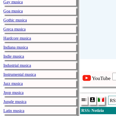
Gay musica
Goa musica
Gothic musica
Greca musica
Hardcore musica
Indiana musica
Indie musica
Industrial musica
Instrumental musica
YouTube
Jazz musica
Jpop musica
RSS
Jungle musica
RSS: Notizia
Latin musica