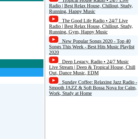
Tropical House Radio • 24/7 Live
Radio | Best Relax House, Chillout, Study,
Running, Happy Music
The Good Life Radio • 24/7 Live
Radio | Best Relax House, Chillout, Study,
Running, Gym, Happy Music
New Popular Songs 2020 - Top 40
Songs This Week - Best Hits Music Playlist
2020
Deep Legacy. Radio • 24/7 Music
Live Stream | Deep & Tropical House, Chill
Out, Dance Music, EDM
Sunday Coffee: Relaxing Jazz Radio -
Smooth JAZZ & Soft Bossa Nova for Calm,
Work, Study at Home