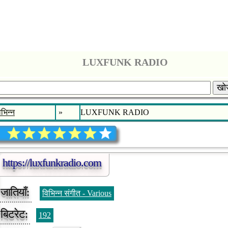
LUXFUNK RADIO
खोज
िभिन्न
»
LUXFUNK RADIO
https://luxfunkradio.com
जातियाँ:
विभिन्न संगीत - Various
बिटरेट:
192