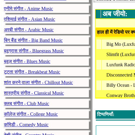
magukévá tették és 
एनीमे संगीत - Anime Music
játszik. A cél nem a
अब जीयो:
megtalálja a nekivaló
एशियाई संगीत - Asian Music
honlapján a Show m
अरबी संगीत - Arabic Music
हाल ही में रेडियो पर क्
बिग बैंड संगीत - Big Band Music
Big Mo (Luxfu
ब्लूग्रास संगीत - Bluegrass Music
Slimfit (Luxf
ब्लूज़ संगीत - Blues Music
Luxfunk Radio
टूटता संगीत - Breakbeat Music
Disconnected M
शांत करने वाला संगीत - Chillout Music
Billy Ocean -
शास्त्रीय संगीत - Classical Music
Conway Brothe
क्लब संगीत - Club Music
Full Flava - 
कॉलेज संगीत - College Music
टिप्पणियाँ:
Brian Culberts
कॉमेडी - Comedy Music
Luxfunk Radio