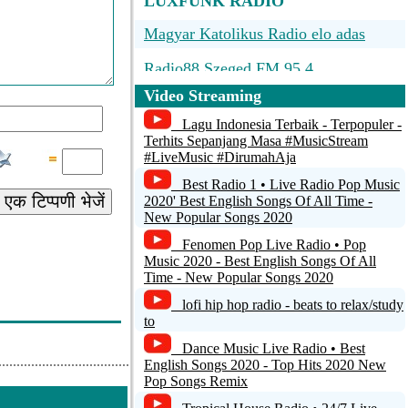
LUXFUNK RADIO
Magyar Katolikus Radio elo adas
Radio88 Szeged FM 95.4
Video Streaming
Rádió Antritt
Lagu Indonesia Terbaik - Terpopuler -
Kossuth Radio
Terhits Sepanjang Masa #MusicStream
#LiveMusic #DirumahAja
Tilos Radio, 256kbps, FM 90.3
Best Radio 1 • Live Radio Pop Music
एक टिप्पणी भेजें
2020' Best English Songs Of All Time -
New Popular Songs 2020
Fenomen Pop Live Radio • Pop
Music 2020 - Best English Songs Of All
Time - New Popular Songs 2020
lofi hip hop radio - beats to relax/study
to
Dance Music Live Radio • Best
English Songs 2020 - Top Hits 2020 New
Pop Songs Remix