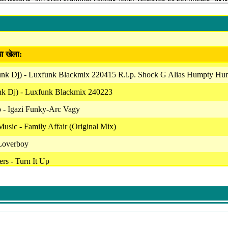
továbbvitték azokat. A Luxfunk Radioban mindenkinek helye van, ha vé
 fecsegés, hanem a kifogástalan háttérzene biztosítása – bárhol és bárm
t: az, aki partizni szeretne, az, aki lazítani, az, aki épp dolgozik. Erről 
enüpontban olvashatsz: http://www.luxfunkradio.com/
या खेला:
nk Dj) - Luxfunk Blackmix 220415 R.i.p. Shock G Alias Humpty H
unk Dj) - Luxfunk Blackmix 240223
 - Igazi Funky-Arc Vagy
usic - Family Affair (Original Mix)
 Loverboy
rs - Turn It Up
Runaway 2005 (Feat Genevieve Sylva)
on - Funkin' Like My Fathers
 - Igazi Funky-Arc Vagy