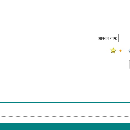
Machine - Emotion
Fire - My Promise
 I'm Every Woman
n - Are You Ready
आपका नाम:
- Funk That Junk
ast One Standing
 - Igazi Funky-Arc Vagy
 Lovely
ss - Aint No Stoppin Us Now
t's A Shame (My Sister)
 Freak