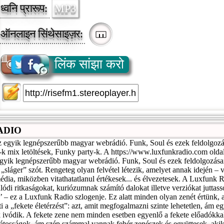
ध्वनि प्रारूप:
MP3
ऑनलाइन सिंथेसाइज़र:
लिंक सांझा करो
ADIO
egyik legnépszerűbb magyar webrádió. Funk, Soul és ezek feldolgozás
-k mix letöltések, Funky party-k. A https://www.luxfunkradio.com olda
yik legnépszerűbb magyar webrádió. Funk, Soul és ezek feldolgozásai
 „sláger” szót. Rengeteg olyan felvétel létezik, amelyet annak idején –
média, miközben vitathatatlanul értékesek... és élvezetesek. A Luxfunk 
lódi ritkaságokat, kuriózumnak számító dalokat illetve verziókat juttas
’ – ez a Luxfunk Radio szlogenje. Ez alatt minden olyan zenét értünk
i a „fekete életérzést”: azt, amit megfogalmazni szinte lehetetlen, ám eg
k ivódik. A fekete zene nem minden esetben egyenlő a fekete előadókkal
játosságok, ám szép számmal vannak fehér zenészek és együttesek, aki