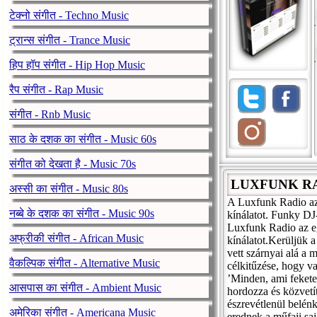
टेक्नो संगीत - Techno Music
ट्रान्स संगीत - Trance Music
हिप हॉप संगीत - Hip Hop Music
रैप संगीत - Rap Music
संगीत - Rnb Music
साठ के दशक का संगीत - Music 60s
संगीत को देखता है - Music 70s
LUXFUNK R
अस्सी का संगीत - Music 80s
A Luxfunk Radio az 
नब्बे के दशक का संगीत - Music 90s
kínálatot. Funky DJ
Luxfunk Radio az eg
अफ्रीकी संगीत - African Music
kínálatot.Kerüljük a
vett szárnyai alá a 
वैकल्पिक संगीत - Alternative Music
célkitűzése, hogy va
’Minden, ami fekete
आसपास का संगीत - Ambient Music
hordozza és közvetít
észrevétlenül belén
अमेरिका संगीत - Americana Music
erednek a műfaji sa