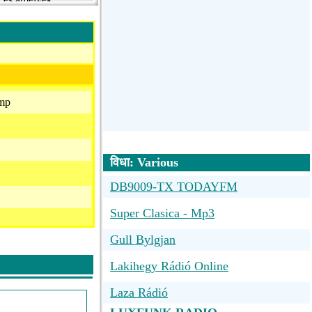
rbeli fekete zenét
ikor. Mindenki
részletesen a rádió
ump
विधा: Various
DB9009-TX TODAYFM
Super Clasica - Mp3
Gull Bylgjan
Lakihegy Rádió Online
Laza Rádió