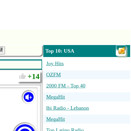
ें
Top 10: USA
Joy Hits
OZFM
14
2000 FM - Top 40
MegaHit
lbi Radio - Lebanon
MegaHit
Top Latino Radio