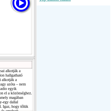
RadioMaxMusic Greatest Hits 256K
Stream
88.1 The Park (WSDP-FM) |
Plymouth, MI USA
Joy Hits
ai alkotják a
lon hallgatható
 alkotják a
 vagy azóta – nem
Radio egyik
son el a közönséghez.
, amely magában
y-egy dallal
. Igaz, hogy tőlük
k és amelyek