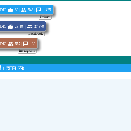
dio
60 |
543 |
1 435
Twitter
dio
28 404 |
27 370
FaceBook
dio
557 |
130
Instagram
ै। (
साइन अप
)