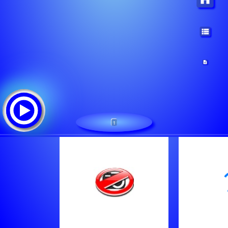
1
JPdoFunk
Tracklist:
Desconhecido - Ai Caralho Ele ? Foda O Dj Do Baile Sempre
Tem Uma Pepeka Nova Mcs Rog?, Caj? (Dj Vitinho Original)
Magr?o Futurista - Magr?o Futurista - Mc Rd E Mc Gw (Dj