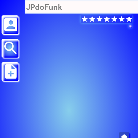
JPdoFunk