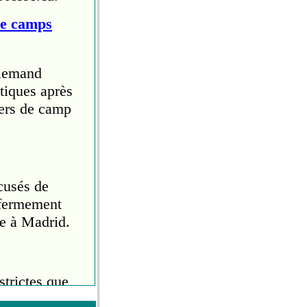
de camps
llemand
tiques après
iers de camp
cusés de
 fermement
e à Madrid.
trictes que
 tournée