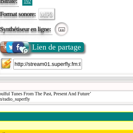
Bitrate:
192
Format sonore:
MP3
Synthétiseur en ligne:
Lien de partage
ulful Tunes From The Past, Present And Future’
m/radio_superfly