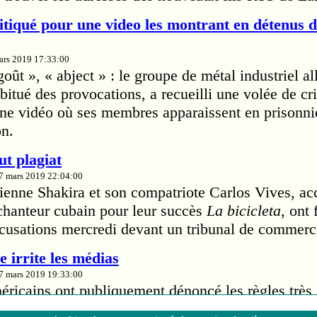
tiqué pour une video les montrant en détenus 
mars 2019 17:33:00
ût », « abject » : le groupe de métal industriel a
itué des provocations, a recueilli une volée de cri
'une vidéo où ses membres apparaissent en prisonn
on.
ut plagiat
27 mars 2019 22:04:00
ienne Shakira et son compatriote Carlos Vives, ac
 chanteur cubain pour leur succès
La bicicleta
, ont
cusations mercredi devant un tribunal de commerc
 irrite les médias
27 mars 2019 19:33:00
ricains ont publiquement dénoncé les règles très s
riana Grande leur impose pour la couverture de sa