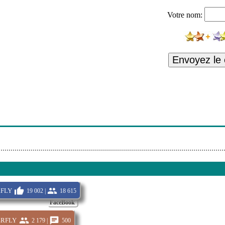
Votre nom:
Envoyez le
fly
19 002 |
18 615
FaceBook
rfly
2 179 |
500