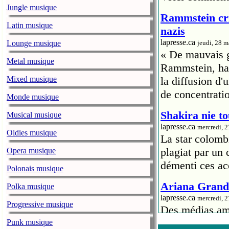
Jungle musique
Rammstein cri
Latin musique
nazis
lapresse.ca
Lounge musique
jeudi, 28 
« De mauvais go
Metal musique
Rammstein, hab
Mixed musique
la diffusion d
de concentrati
Monde musique
Shakira nie to
Musical musique
lapresse.ca
mercredi, 
Oldies musique
La star colomb
plagiat par un
Opera musique
démenti ces ac
Polonais musique
Ariana Grande
Polka musique
lapresse.ca
mercredi, 
Progressive musique
Des médias amé
la chanteuse A
Punk musique