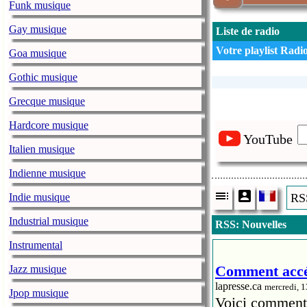
Funk musique
Gay musique
Liste de radio
Votre playlist Radio
Goa musique
Gothic musique
Grecque musique
Hardcore musique
YouTube
Italien musique
Indienne musique
Indie musique
RSS
Industrial musique
RSS: Nouvelles
Instrumental
Comment accéd
Jazz musique
lapresse.ca
mercredi, 
Jpop musique
Voici comment 