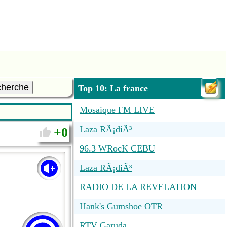
cherche
Top 10: La france
Mosaique FM LIVE
Laza RÃ¡diÃ³
0
96.3 WRocK CEBU
Laza RÃ¡diÃ³
RADIO DE LA REVELATION
Hank's Gumshoe OTR
RTV Garuda