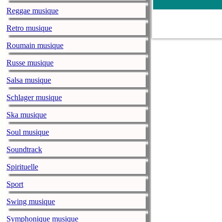
Sweetener
.
Reggae musique
Petite-Vallée 
Retro musique
lapresse.ca
mercredi, 
Roumain musique
Les organisate
ministère de la
Russe musique
Théâtre de la V
Salsa musique
avant 2021, ce 
Schlager musique
Il y a 50 ans
Ska musique
lapresse.ca
mercredi, 
Il y a 50 ans,
Soul musique
événement médi
Soundtrack
démarche en fa
Spirituelle
The Lumineers
Sport
lapresse.ca
mardi, 26 
Le Festival Os
Swing musique
tiendra le wee
Symphonique musique