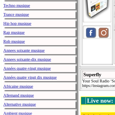
Techno musique
Trance musique
Hip hop musique
Rap musique
Rnb musique
Annees soixante musique
Annees soixante-dix musique
Années quatre-vingt musique
Superfly
Années quatre vingt dix musique
Your Soul Radio ‘So
https://instagram.co
Africaine musique
Allemand musique
Live now:
Alternative musique
Ambient musique