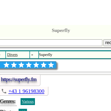
Superfly
re
»
Divers
»
Superfly
https://superfly.fm
+43 1 96198300
Genres:
Various