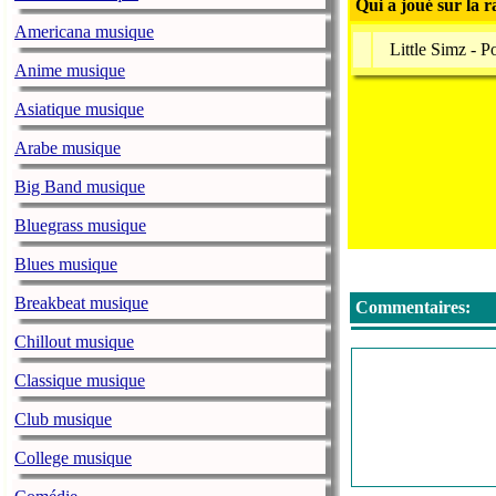
Qui a joué sur la r
Americana musique
Little Simz - P
Anime musique
Asiatique musique
Arabe musique
Big Band musique
Bluegrass musique
Blues musique
Breakbeat musique
Commentaires:
Chillout musique
Classique musique
Club musique
College musique