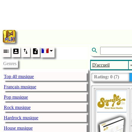
Genres
D'accueil
Top 40 musique
Rating:
0
(
7
)
Français musique
Pop musique
Rock musique
Hardrock musique
House musique