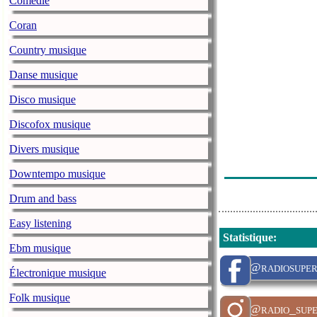
Comédie
Coran
Country musique
Danse musique
Disco musique
Discofox musique
Divers musique
Downtempo musique
Drum and bass
Easy listening
Statistique
:
Ebm musique
@radiosuper
Électronique musique
Folk musique
@radio_supe