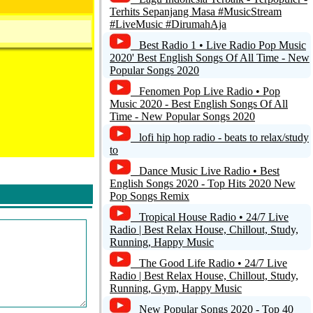
I Love Deutschrap Beste by
Terhits Sepanjang Masa #MusicStream
ilovemusic.de
#LiveMusic #DirumahAja
Best Radio 1 • Live Radio Pop Music
I Love The Beach by ilovemusic.de
2020' Best English Songs Of All Time - New
Popular Songs 2020
Fenomen Pop Live Radio • Pop
Music 2020 - Best English Songs Of All
Time - New Popular Songs 2020
lofi hip hop radio - beats to relax/study
to
Dance Music Live Radio • Best
English Songs 2020 - Top Hits 2020 New
Pop Songs Remix
Tropical House Radio • 24/7 Live
Radio | Best Relax House, Chillout, Study,
Running, Happy Music
The Good Life Radio • 24/7 Live
Radio | Best Relax House, Chillout, Study,
Running, Gym, Happy Music
New Popular Songs 2020 - Top 40