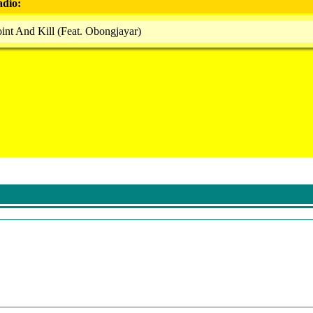
adio:
oint And Kill (Feat. Obongjayar)