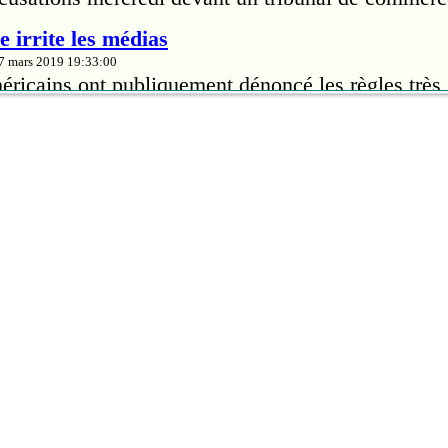
 irrite les médias
27 mars 2019 19:33:00
ricains ont publiquement dénoncé les règles très s
riana Grande leur impose pour la couverture de sa
lance un cri du coeur
27 mars 2019 19:28:00
urs du Festival en chanson de Petite-Vallée réclam
 Culture «un signal clair» pour une reconstruction
ieille Forge, sans quoi le projet pourrait ne pas voi
qui nuirait aux activités estivales du village gaspé
, John Lennon et Yoko Ono lançaient leurs «bed-
27 mars 2019 02:38:00
 John Lennon et Yoko Ono lançaient à Amsterdam l
atique «Bed-ins for Peace» («Dans les lits pour l
veur de la paix dans le monde.