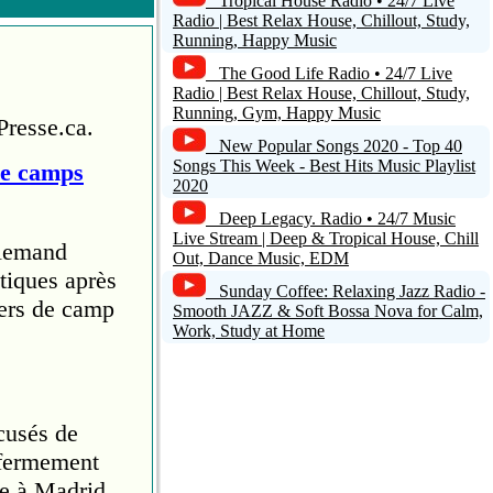
Tropical House Radio • 24/7 Live
Radio | Best Relax House, Chillout, Study,
Running, Happy Music
The Good Life Radio • 24/7 Live
Radio | Best Relax House, Chillout, Study,
Running, Gym, Happy Music
Presse.ca.
New Popular Songs 2020 - Top 40
Songs This Week - Best Hits Music Playlist
de camps
2020
Deep Legacy. Radio • 24/7 Music
Live Stream | Deep & Tropical House, Chill
llemand
Out, Dance Music, EDM
tiques après
Sunday Coffee: Relaxing Jazz Radio -
iers de camp
Smooth JAZZ & Soft Bossa Nova for Calm,
Work, Study at Home
cusés de
 fermement
e à Madrid.