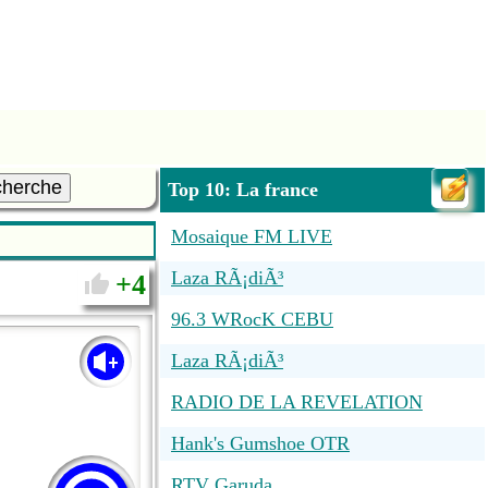
cherche
Top 10: La france
Mosaique FM LIVE
Laza RÃ¡diÃ³
4
96.3 WRocK CEBU
Laza RÃ¡diÃ³
RADIO DE LA REVELATION
Hank's Gumshoe OTR
RTV Garuda