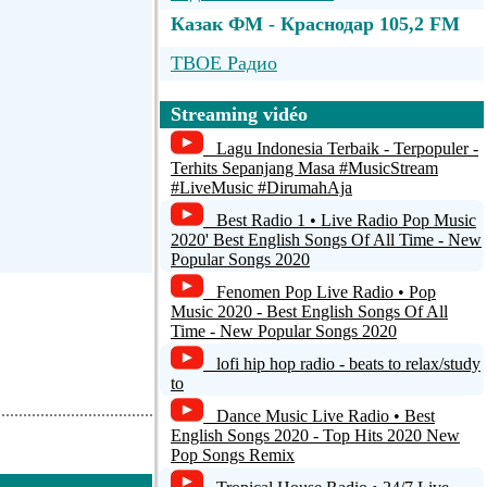
Казак ФМ - Краснодар 105,2 FM
TBOE Радио
-
Streaming vidéo
 commentaire
loveclassics
Lagu Indonesia Terbaik - Terpopuler -
Terhits Sepanjang Masa #MusicStream
GotRadio - Classic Rock
#LiveMusic #DirumahAja
Best Radio 1 • Live Radio Pop Music
SplinterWood RocknRoll Radio
2020' Best English Songs Of All Time - New
Popular Songs 2020
Fenomen Pop Live Radio • Pop
Music 2020 - Best English Songs Of All
Time - New Popular Songs 2020
lofi hip hop radio - beats to relax/study
to
Dance Music Live Radio • Best
English Songs 2020 - Top Hits 2020 New
Pop Songs Remix