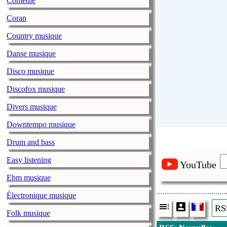
Comédie
Coran
Country musique
Danse musique
Disco musique
Discofox musique
Divers musique
Downtempo musique
Drum and bass
Easy listening
YouTube
Ebm musique
Électronique musique
RSS
Folk musique