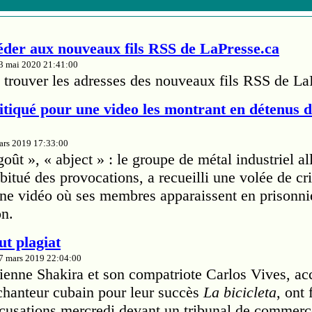
er aux nouveaux fils RSS de LaPresse.ca
13 mai 2020 21:41:00
trouver les adresses des nouveaux fils RSS de La
tiqué pour une video les montrant en détenus 
mars 2019 17:33:00
ût », « abject » : le groupe de métal industriel a
itué des provocations, a recueilli une volée de cri
'une vidéo où ses membres apparaissent en prisonn
on.
ut plagiat
27 mars 2019 22:04:00
ienne Shakira et son compatriote Carlos Vives, ac
 chanteur cubain pour leur succès
La bicicleta
, ont
cusations mercredi devant un tribunal de commerc