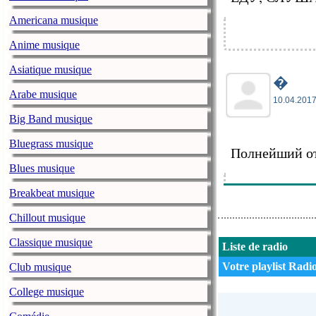
Americana musique
Anime musique
Asiatique musique
�
Arabe musique
10.04.2017
Big Band musique
Bluegrass musique
Полнейший от
Blues musique
Breakbeat musique
Chillout musique
Classique musique
Liste de radio
Votre playlist Radio
Club musique
College musique