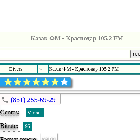
Казак ФМ - Краснодар 105,2 FM
re
»
Divers
»
Казак ФМ - Краснодар 105,2 FM
(861) 255-69-29
Genres:
Various
Bitrate:
96
Format sonore:
MP3