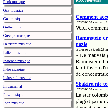
RSS: Nouvelles
Funk musique
Gay musique
Comment accéd
Goa musique
lapresse.ca
mercredi, 
Voici comment 
Gothic musique
Grecque musique
Rammstein cri
nazis
Hardcore musique
lapresse.ca
jeudi, 28 
Italien musique
« De mauvais go
Rammstein, hab
Indienne musique
la diffusion d
Indie musique
de concentrati
Industrial musique
Shakira nie to
Instrumental
lapresse.ca
mercredi, 
La star colomb
Jazz musique
plagiat par un
Jpop musique
démenti ces ac