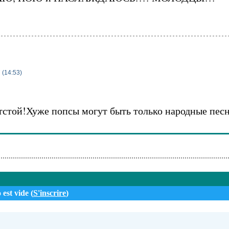
 (14:53)
стой!Хуже попсы могут быть только народные пес
 est vide (
S'inscrire
)