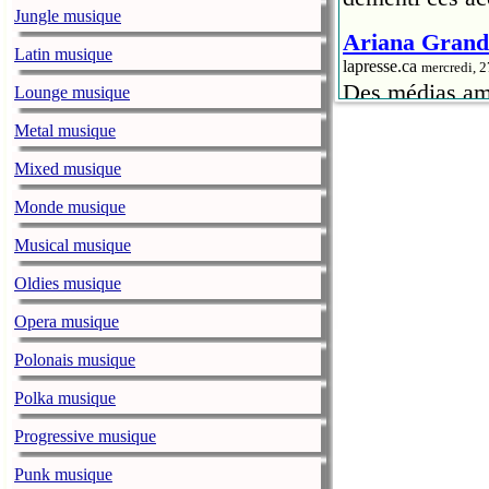
Jungle musique
Ariana Grande
Latin musique
lapresse.ca
mercredi, 
Des médias amé
Lounge musique
la chanteuse A
Metal musique
Sweetener
.
Mixed musique
Petite-Vallée 
Monde musique
lapresse.ca
mercredi, 
Les organisate
Musical musique
ministère de la
Oldies musique
Théâtre de la V
Opera musique
avant 2021, ce 
Polonais musique
Il y a 50 ans
Polka musique
lapresse.ca
mercredi, 
Il y a 50 ans,
Progressive musique
événement médi
Punk musique
démarche en fa