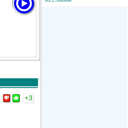
M RADIO
SUN
La Grosse Radio Regg...
+3