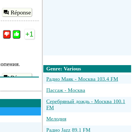
Réponse
+1
нопения.
Genre: Various
Réponse
Радио Маяк - Москва 103.4 FM
Пассаж - Москва
Серебряный дождь - Москва 100.1
FM
Мелодия
Радио Jazz 89.1 FM