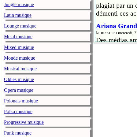
plagiat par un
Jungle musique
démenti ces ac
Latin musique
Ariana Grande
Lounge musique
lapresse.ca
mercredi, 
Metal musique
Des médias amé
la chanteuse A
Mixed musique
Sweetener
.
Monde musique
Petite-Vallée 
Musical musique
lapresse.ca
mercredi, 
Oldies musique
Les organisate
ministère de la
Opera musique
Théâtre de la V
Polonais musique
avant 2021, ce 
Polka musique
Il y a 50 ans
Progressive musique
lapresse.ca
mercredi, 
Il y a 50 ans,
Punk musique