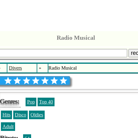
Radio Musical
re
»
Divers
»
Radio Musical
Genres:
Pop
Top 40
Hits
Disco
Oldies
Adult
Bitrate: