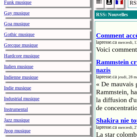
Funk musique
RSS
Gay musique
RSS: Nouvelles
Goa musique
Comment accéd
Gothic musique
lapresse.ca
mercredi, 
Grecque musique
Voici comment 
Hardcore musique
Rammstein cri
Italien musique
nazis
lapresse.ca
Indienne musique
jeudi, 28 
« De mauvais go
Indie musique
Rammstein, hab
Industrial musique
la diffusion d
de concentrati
Instrumental
Shakira nie to
Jazz musique
lapresse.ca
mercredi, 
Jpop musique
La star colomb