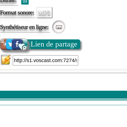
64
Format sonore:
MP3
Synthétiseur en ligne:
Lien de partage