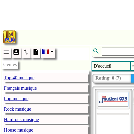
Genres
D'accueil
Top 40 musique
Rating:
0
(
7
)
Français musique
Pop musique
Rock musique
Hardrock musique
House musique