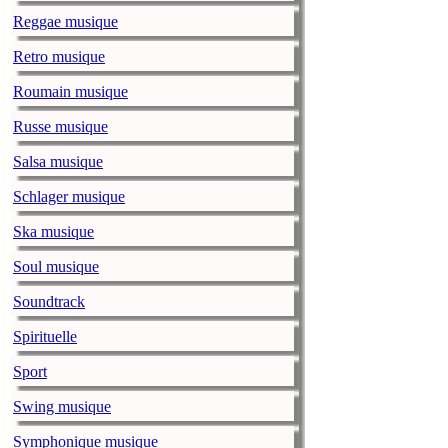
événement médi
Reggae musique
démarche en fa
Retro musique
The Lumineers
Roumain musique
lapresse.ca
mardi, 26 
Le Festival Os
Russe musique
tiendra le wee
Salsa musique
Justin Bieber
Schlager musique
lapresse.ca
mardi, 26 
Ska musique
Le chanteur ca
musicale.
Soul musique
Soundtrack
Mort de Mich
lapresse.ca
mardi, 26 
Spirituelle
Michel «Willie
Sport
mort hier. Il a
du chanteur we
Swing musique
Diana Ross so
Symphonique musique