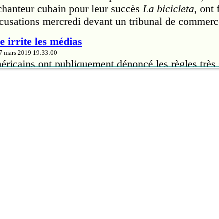
 chanteur cubain pour leur succès
La bicicleta
, ont
cusations mercredi devant un tribunal de commerc
 irrite les médias
27 mars 2019 19:33:00
ricains ont publiquement dénoncé les règles très s
riana Grande leur impose pour la couverture de sa
lance un cri du coeur
27 mars 2019 19:28:00
urs du Festival en chanson de Petite-Vallée réclam
 Culture «un signal clair» pour une reconstruction
ieille Forge, sans quoi le projet pourrait ne pas voi
qui nuirait aux activités estivales du village gaspé
, John Lennon et Yoko Ono lançaient leurs «bed-
27 mars 2019 02:38:00
 John Lennon et Yoko Ono lançaient à Amsterdam l