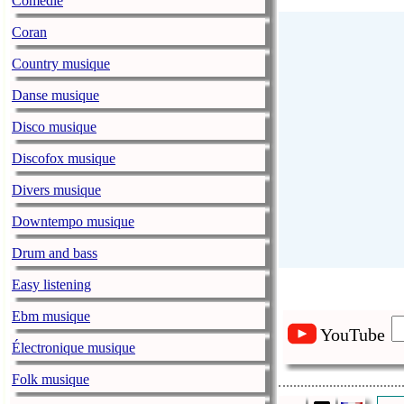
Comédie
Coran
Country musique
Danse musique
Disco musique
Discofox musique
Divers musique
Downtempo musique
Drum and bass
Easy listening
Ebm musique
YouTube
Électronique musique
Folk musique