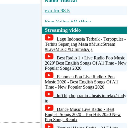
Radio Musical
exa fm 98.5
Finn Valley FM (Broa...
Streaming vidéo
No Name
Lagu Indonesia Terbaik - Terpopuler -
Nova Vida
Terhits Sepanjang Masa #MusicStream
#LiveMusic #DirumahAja
Radio Reggio
Best Radio 1 • Live Radio Pop Music
2020' Best English Songs Of All Time - New
Popular Songs 2020
Fenomen Pop Live Radio • Pop
Music 2020 - Best English Songs Of All
Time - New Popular Songs 2020
lofi hip hop radio - beats to relax/study
to
Dance Music Live Radio • Best
English Songs 2020 - Top Hits 2020 New
Pop Songs Remix