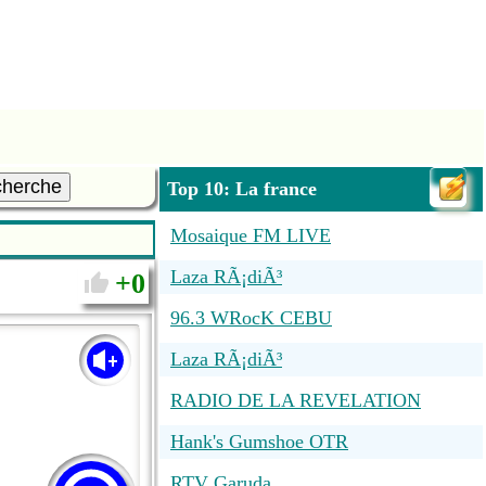
cherche
Top 10: La france
Mosaique FM LIVE
Laza RÃ¡diÃ³
0
96.3 WRocK CEBU
Laza RÃ¡diÃ³
RADIO DE LA REVELATION
Hank's Gumshoe OTR
RTV Garuda