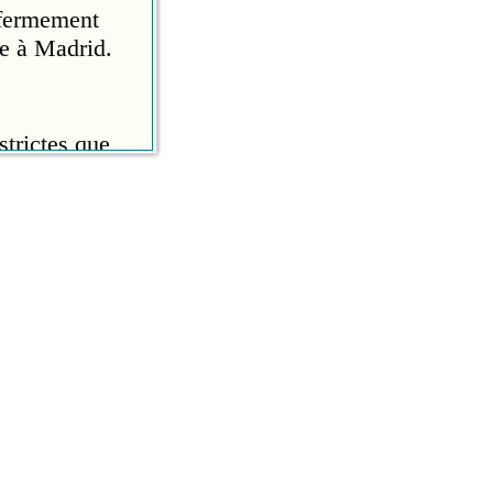
 fermement
e à Madrid.
trictes que
 tournée
ent du
 rapide du
r le jour
sien.
ins»
eur