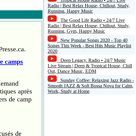
Tropical House Radio • 24/7 Live
Radio | Best Relax House, Chillout, Study,
Running, Happy Music
The Good Life Radio • 24/7 Live
Radio | Best Relax House, Chillout, Study,
Running, Gym, Happy Music
New Popular Songs 2020 - Top 40
Songs This Week - Best Hits Music Playlist
Presse.ca.
2020
de camps
Deep Legacy. Radio • 24/7 Music
Live Stream | Deep & Tropical House, Chill
Out, Dance Music, EDM
Sunday Coffee: Relaxing Jazz Radio -
llemand
Smooth JAZZ & Soft Bossa Nova for Calm,
tiques après
Work, Study at Home
iers de camp
cusés de