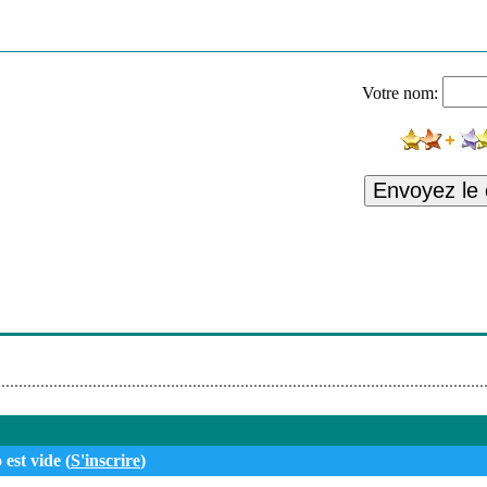
Votre nom:
Envoyez le
 est vide (
S'inscrire
)