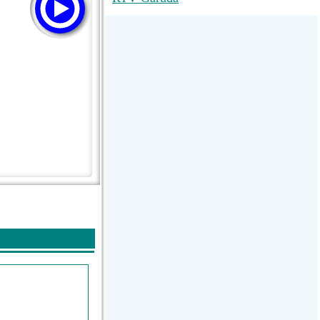
M RADIO
SUN
La Grosse Radio Regg...