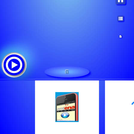
1
Antena Krusevac.
Tracklist: