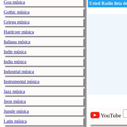
Goa música
Usted Radio lista d
Gothic música
Griega música
Hardcore música
Italiana música
Indie música
India música
Industrial música
Instrumental música
Jazz música
Jpop música
Jungle música
YouTube
Latin música