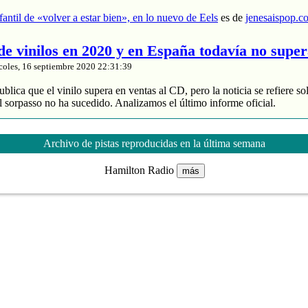
nfantil de «volver a estar bien», en lo nuevo de Eels
es de
jenesaispop.c
 de vinilos en 2020 y en España todavía no supe
coles, 16 septiembre 2020 22:31:39
blica que el vinilo supera en ventas al CD, pero la noticia se refiere so
 sorpasso no ha sucedido. Analizamos el último informe oficial.
roduce un 88% de los ingresos
 y divide entre 2 sus ventas
Archivo de pistas reproducidas en la última semana
de música grabada sube un 4% en España
Hamilton Radio
más
nta de vinilos en 2020 y en España todavía no supera al CD
es de
jenes
tasía manchega de Karmento
coles, 16 septiembre 2020 20:03:16
ace unos meses un notable nuevo álbum llamado ‘Este devenir‘ que se
Cri Cri’, que muchos de nuestros lectores recordaréis porque pasó por 
otras composiciones interesantes como ‘MarEa’ y ‘Qué feo’. Fotografía:
rita era ‘Danzar sobre la tierra‘, […]
 fantasía manchega de Karmento
es de
jenesaispop.com
.