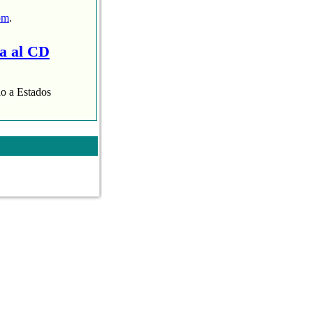
om
.
ra al CD
lo a Estados
aispop.com
.
 presentaba con
varias de nuestras
 Aroha Morales.