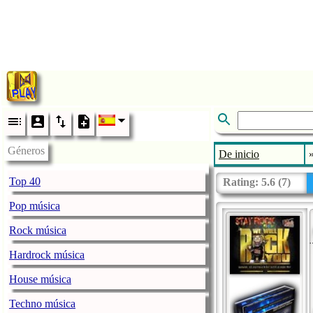
Géneros
De inicio
Top 40
Rating:
5.6
(
7
)
Pop música
Rock música
Hardrock música
House música
Techno música