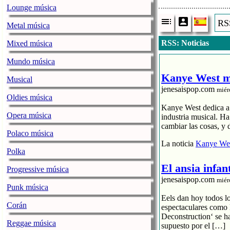
Lounge música
RSS
Metal música
RSS: Noticias
Mixed música
Mundo música
Kanye West me
Musical
jenesaispop.com
miér
Oldies música
Kanye West dedica a s
Opera música
industria musical. H
cambiar las cosas, y 
Polaco música
La noticia
Kanye Wes
Polka
El ansia infan
Progressive música
jenesaispop.com
miér
Punk música
Eels dan hoy todos l
Corán
espectaculares como 
Deconstruction‘ se h
Reggae música
supuesto por el […]