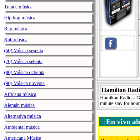
Trance música
Hip hop música
Rap música
Rnb música
(60) Música sesenta
(70) Música setenta
(80) Música ochenta
(90) Música noventa
Hamilton Rad
Africana música
Hamilton Radio – G
minute stay for hour
Alemán música
Alternativa música
En vivo ah
Ambiental música
Americana Música