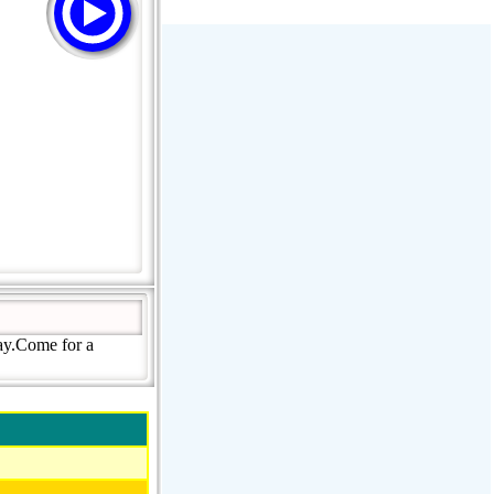
Stream Radiovoz Coruña
RTFM Lounge
PulsRadio LOUNGE
Dance One Radio San Francisco
CLASSIC ROCK MIAMI
ay.Come for a