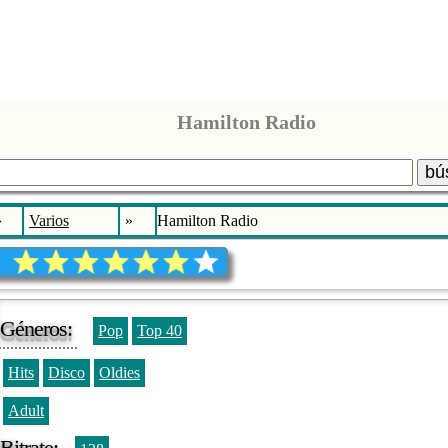
Hamilton Radio
bú
»
Varios
»
Hamilton Radio
Géneros:
Pop
Top 40
Hits
Disco
Oldies
Adult
Bitrate: