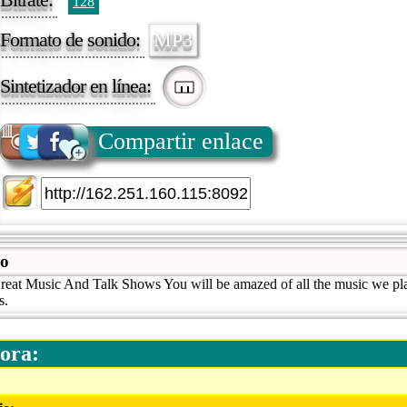
128
Formato de sonido:
MP3
Sintetizador en línea:
Compartir enlace
io
reat Music And Talk Shows You will be amazed of all the music we pl
s.
ora: