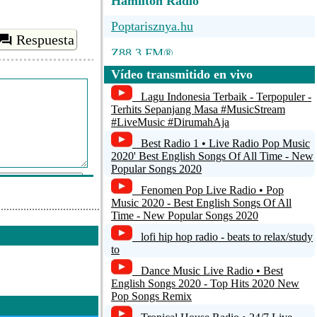
Hamilton Radio
Poptarisznya.hu
Respuesta
Z88.3 FM®
Vídeo transmitido en vivo
Radio FEST
Lagu Indonesia Terbaik - Terpopuler -
NativoRock
Terhits Sepanjang Masa #MusicStream
#LiveMusic #DirumahAja
Space Station Soma from
Best Radio 1 • Live Radio Pop Music
SomaFM.com [SomaFM]
2020' Best English Songs Of All Time - New
Popular Songs 2020
Fenomen Pop Live Radio • Pop
Music 2020 - Best English Songs Of All
Time - New Popular Songs 2020
lofi hip hop radio - beats to relax/study
ar comentario
to
Dance Music Live Radio • Best
English Songs 2020 - Top Hits 2020 New
Pop Songs Remix