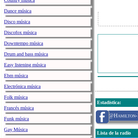
Country música
The Beatles - G
Dance música
Led Zeppelin 
Paul Mccartney
Disco música
Allan Sherman 
Discofox música
Simon And Gar
Downtempo música
Stars On 45 - 
Drum and bass música
Peaches And H
Easy listening música
Frank Todds T
Ebm música
Electrónica música
Folk música
Estadística
:
Francés música
@Hamilton-R
Funk música
Gay Música
Lista de la radio