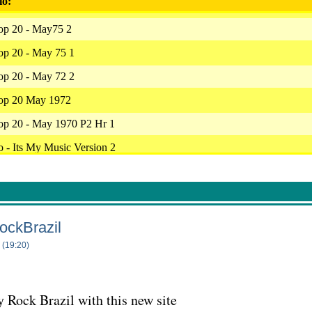
io:
op 20 - May75 2
op 20 - May 75 1
op 20 - May 72 2
op 20 May 1972
op 20 - May 1970 P2 Hr 1
 - Its My Music Version 2
op 20 - May 1970 R 2
op 20 - May 1970 R 1
Green Eyed Lady
ockBrazil
- Mike Wagner Show
 (19:20)
Fields Of Gold
 - Do I Do
 Rock Brazil with this new site