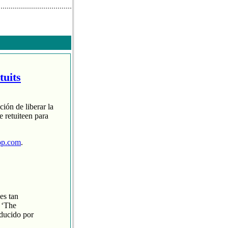
tuits
ción de liberar la
 retuiteen para
op.com
.
es tan
 ‘The
oducido por