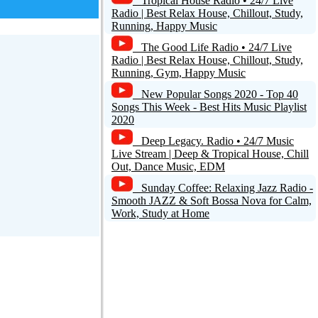
Tropical House Radio • 24/7 Live
Radio | Best Relax House, Chillout, Study,
Running, Happy Music
The Good Life Radio • 24/7 Live
Radio | Best Relax House, Chillout, Study,
Running, Gym, Happy Music
New Popular Songs 2020 - Top 40
Songs This Week - Best Hits Music Playlist
2020
Deep Legacy. Radio • 24/7 Music
Live Stream | Deep & Tropical House, Chill
Out, Dance Music, EDM
Sunday Coffee: Relaxing Jazz Radio -
Smooth JAZZ & Soft Bossa Nova for Calm,
Work, Study at Home