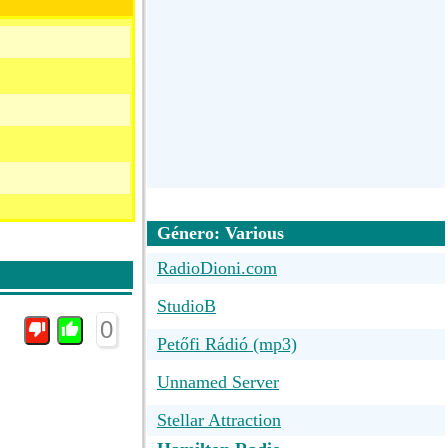
Género: Various
RadioDioni.com
StudioB
0
Petőfi Rádió (mp3)
Unnamed Server
Stellar Attraction