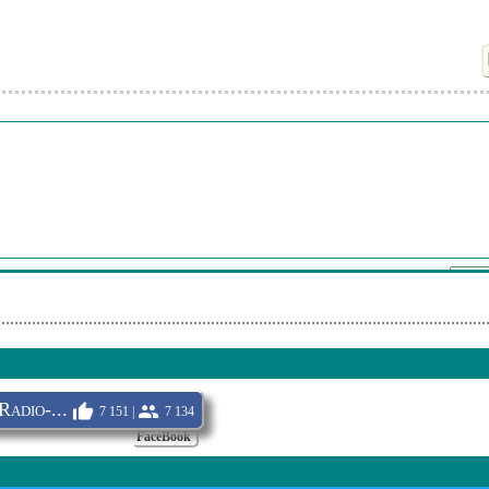
irl
- Over The Hills And Far Away
 And Wings - With A Little Luck
- Beautiful Teamsters
funkle - Bridge Over Troubled Waters
Hooked On Clasics
erb - - Shake Your Groove Thing
op 20 - Theme 74 2
Su nombre:
Envi
adio-...
7 151 |
7 134
FaceBook