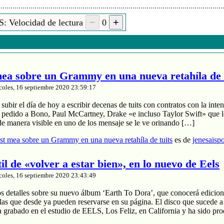
: Velocidad de lectura
0
a sobre un Grammy en una nueva retahíla de 
coles, 16 septiembre 2020 23:59:17
ubir el día de hoy a escribir decenas de tuits con contratos con la inten
a pedido a Bono, Paul McCartney, Drake «e incluso Taylor Swift» que le
de manera visible en uno de los mensaje se le ve orinando […]
t mea sobre un Grammy en una nueva retahíla de tuits
es de
jenesaisp
til de «volver a estar bien», en lo nuevo de Eels
coles, 16 septiembre 2020 23:43:49
os detalles sobre su nuevo álbum ‘Earth To Dora’, que conocerá edicion
las que desde ya pueden reservarse en su página. El disco que sucede a
a grabado en el estudio de EELS, Los Feliz, en California y ha sido pr