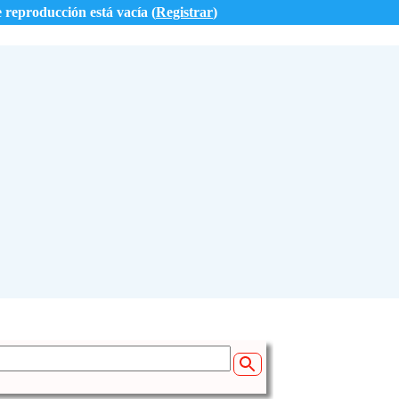
e reproducción está vacía (
Registrar
)
 studying on this for hours :)
KE RAFAEL
 (11:07)
baixar o set - Party Rico - Dots - Polo
 (16:11)