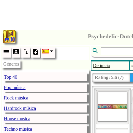
Géneros
De inicio
Top 40
Rating:
5.6
(
7
)
Pop música
Rock música
Hardrock música
House música
Techno música