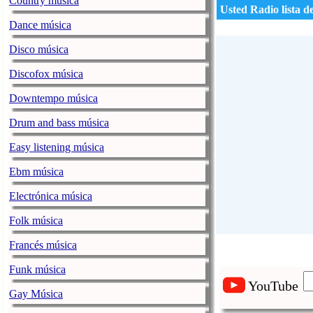
Country música
Usted Radio lista d
Dance música
nice radio been
Disco música
Discofox música
Downtempo música
Drum and bass música
LINI
Easy listening música
12.27.2012
Ebm música
Electrónica música
Como faço pra 
Folk música
Francés música
Funk música
YouTube
Martin
Gay Música
03.23.2012