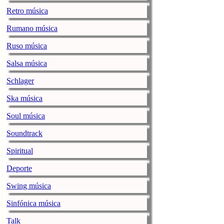
La noticia
La alegre
Retro música
Ozuna / ENO
Rumano música
jenesaispop.com
miér
Ruso música
Juan Carlos Ozuna Ro
sus pegadizos singles
Salsa música
20 hitazos conocidos 
Schlager
[…]
La noticia
Ozuna / 
Ska música
Soul música
DORA esquiva 
Resistencia’
Soundtrack
jenesaispop.com
miér
Spiritual
DORA ha visitado el 
Deporte
‘Oxena’, sobre el que
nerviosa que en el vi
Swing música
DORA ha empezado s
Sinfónica música
La noticia
DORA esqu
jenesaispop.com
.
Talk