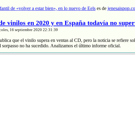
nfantil de «volver a estar bien», en lo nuevo de Eels
es de
jenesaispop.c
 de vinilos en 2020 y en España todavía no supe
Su nombre:
coles, 16 septiembre 2020 22:31:39
blica que el vinilo supera en ventas al CD, pero la noticia se refiere so
 sorpasso no ha sucedido. Analizamos el último informe oficial.
Envi
roduce un 88% de los ingresos
 y divide entre 2 sus ventas
de música grabada sube un 4% en España
nta de vinilos en 2020 y en España todavía no supera al CD
es de
jenes
tasía manchega de Karmento
coles, 16 septiembre 2020 20:03:16
ace unos meses un notable nuevo álbum llamado ‘Este devenir‘ que se
Cri Cri’, que muchos de nuestros lectores recordaréis porque pasó por 
otras composiciones interesantes como ‘MarEa’ y ‘Qué feo’. Fotografía:
rita era ‘Danzar sobre la tierra‘, […]