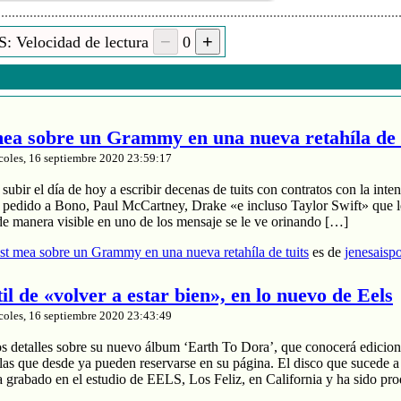
: Velocidad de lectura
0
isk musiek en radio!from Argentina.
a sobre un Grammy en una nueva retahíla de 
coles, 16 septiembre 2020 23:59:17
aky
ubir el día de hoy a escribir decenas de tuits con contratos con la inten
 (17:55)
a pedido a Bono, Paul McCartney, Drake «e incluso Taylor Swift» que le
de manera visible en uno de los mensaje se le ve orinando […]
t mea sobre un Grammy en una nueva retahíla de tuits
es de
jenesaisp
 adres to listen to psychedelic-dutch-web-radio - 24h
til de «volver a estar bien», en lo nuevo de Eels
coles, 16 septiembre 2020 23:43:49
os detalles sobre su nuevo álbum ‘Earth To Dora’, que conocerá edicion
las que desde ya pueden reservarse en su página. El disco que sucede a
a grabado en el estudio de EELS, Los Feliz, en California y ha sido pr