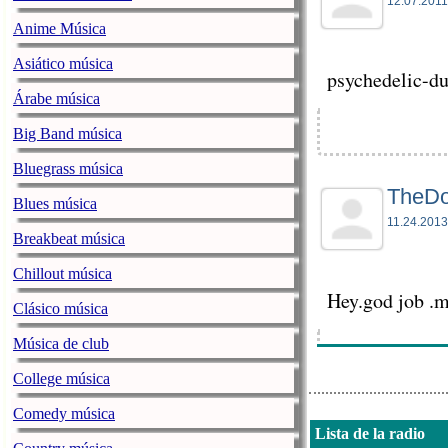
12.07.2011
Anime Música
Asiático música
psychedelic-du
Árabe música
Big Band música
Bluegrass música
TheD
Blues música
11.24.2013
Breakbeat música
Chillout música
Hey.god job .m
Clásico música
Música de club
College música
Comedy música
ne er
Lista de la radio
06.10.2013