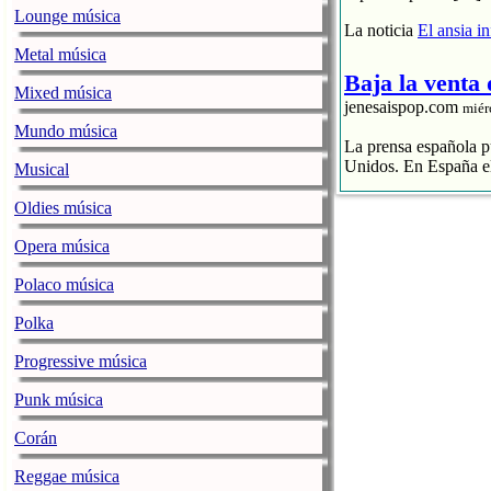
Lounge música
La noticia
El ansia i
Metal música
Baja la venta
Mixed música
jenesaispop.com
miér
Mundo música
La prensa española pu
Unidos. En España el
Musical
El streaming p
Oldies música
El CD se hunde
La industria 
Opera música
La noticia
Baja la ve
Polaco música
Polka
La alegre fan
jenesaispop.com
miér
Progressive música
Karmento publicaba h
Punk música
una canción llamada ‘
playlists, así como 
Corán
Personalmente mi favo
Reggae música