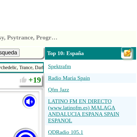
Psychedelic-Dutch-Web-Radio - 24h Goa, psychedelic, Trance, Darkpsy, Psytrance, Progressive
squeda
Top 10: España
Spektrafm
hedelic, Trance, Darkpsy, Psytrance, Progressive
Radio Maria Spain
19
Qfm Jazz
LATINO FM EN DIRECTO
(www.latinofm.es) MALAGA
ANDALUCIA ESPANA SPAIN
ESPANOL
QDRadio 105.1