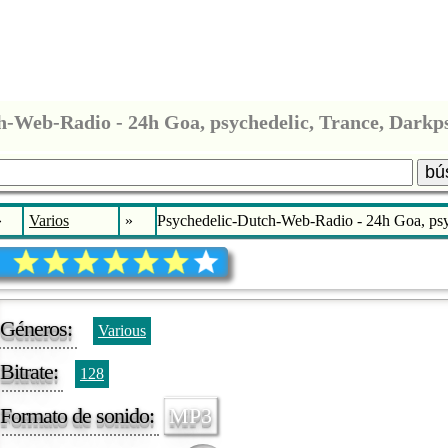
bú
»
Varios
»
Psychedelic-Dutch-Web-Radio - 24h Goa, psyc
Géneros:
Various
Bitrate:
128
Formato de sonido:
MP3