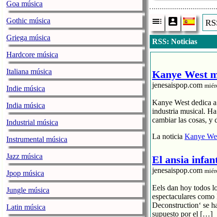
Goa música
Gothic música
RSS
Hallo ,fantast
Griega música
RSS: Noticias
Hardcore música
Italiana música
Kanye West me
jenesaispop.com
miér
dj fre
Indie música
Kanye West dedica a s
12.07.2011
India música
industria musical. H
cambiar las cosas, y 
Industrial música
La noticia
Kanye Wes
this is the new
Instrumental música
Jazz música
El ansia infan
jenesaispop.com
miér
Jpop música
Eels dan hoy todos l
Jungle música
espectaculares como 
Deconstruction‘ se h
Latin música
supuesto por el […]