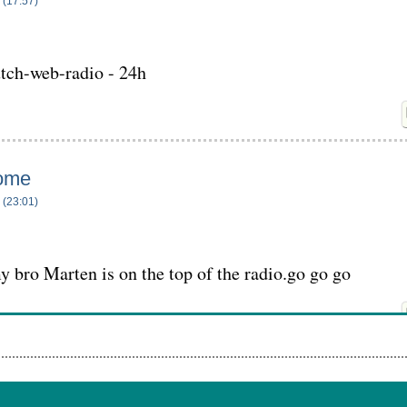
 (17:57)
tch-web-radio - 24h
ome
 (23:01)
y bro Marten is on the top of the radio.go go go
 (13:28)