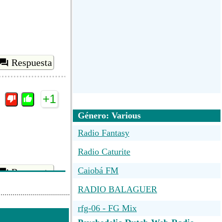
Respuesta
+1
Género: Various
Radio Fantasy
Radio Caturite
Caiobá FM
Respuesta
RADIO BALAGUER
+1
rfg-06 - FG Mix