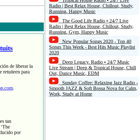
Tropical House Radio • 24/7 Live
Radio | Best Relax House, Chillout, Study,
Running, Happy Music
The Good Life Radio • 24/7 Live
Radio | Best Relax House, Chillout, Study,
Running, Gym, Happy Music
Respuesta
New Popular Songs 2020 - Top 40
tuits
Songs This Week - Best Hits Music Playlist
2020
+1
Deep Legacy. Radio • 24/7 Music
ción de liberar la
Live Stream | Deep & Tropical House, Chill
 retuiteen para
Out, Dance Music, EDM
Sunday Coffee: Relaxing Jazz Radio -
op.com
.
Smooth JAZZ & Soft Bossa Nova for Calm,
Work, Study at Home
Respuesta
es tan
 ‘The
oducido por