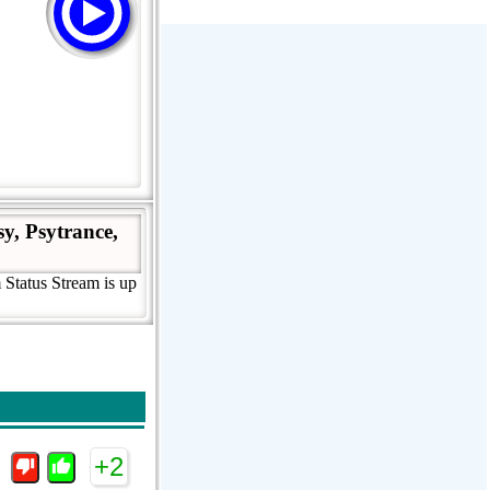
Stream Radiovoz Coruña
RTFM Lounge
PulsRadio LOUNGE
Dance One Radio San Francisco
CLASSIC ROCK MIAMI
y, Psytrance,
 Status Stream is up
+2