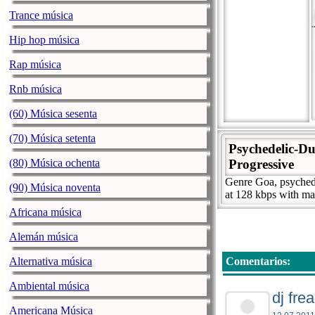
Trance música
Hip hop música
Rap música
Rnb música
(60) Música sesenta
(70) Música setenta
Psychedelic-Du
(80) Música ochenta
Progressive
Genre Goa, psychede
(90) Música noventa
at 128 kbps with ma
Africana música
Alemán música
Alternativa música
Comentarios:
Ambiental música
dj fre
Americana Música