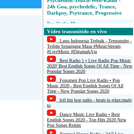
Psychedelic-Dutch-Web-Radio -
24h Goa, psychedelic, Trance,
Darkpsy, Psytrance, Progressive
Pro-Radio PL
Vídeo transmitido en vivo
Power Space Radio
Respuesta
Lagu Indonesia Terbaik - Terpopuler -
Radio: Poseidon-Radio - Internetradio
Terhits Sepanjang Masa #MusicStream
#LiveMusic #DirumahAja
vom Feinsten AUTODJ
+1
Best Radio 1 • Live Radio Pop Music
Instreamer
2020' Best English Songs Of All Time - New
Popular Songs 2020
Z88.3
Fenomen Pop Live Radio • Pop
Music 2020 - Best English Songs Of All
Time - New Popular Songs 2020
lofi hip hop radio - beats to relax/study
Respuesta
to
Dance Music Live Radio • Best
English Songs 2020 - Top Hits 2020 New
+1
Pop Songs Remix