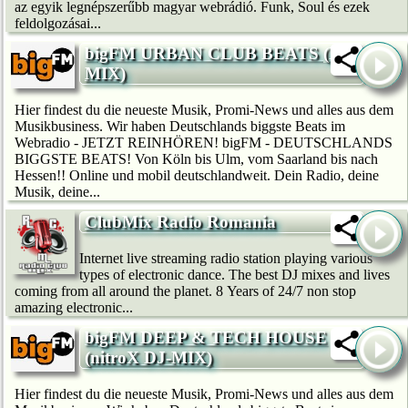
az egyik legnépszerűbb magyar webrádió. Funk, Soul és ezek
feldolgozásai...
bigFM URBAN CLUB BEATS (DJ-
MIX)
Hier findest du die neueste Musik, Promi-News und alles aus dem
Musikbusiness. Wir haben Deutschlands biggste Beats im
Webradio - JETZT REINHÖREN! bigFM - DEUTSCHLANDS
BIGGSTE BEATS! Von Köln bis Ulm, vom Saarland bis nach
Hessen!! Online und mobil deutschlandweit. Dein Radio, deine
Musik, deine...
ClubMix Radio Romania
Internet live streaming radio station playing various
types of electronic dance. The best DJ mixes and lives
coming from all around the planet. 8 Years of 24/7 non stop
amazing electronic...
bigFM DEEP & TECH HOUSE
(nitroX DJ-MIX)
Hier findest du die neueste Musik, Promi-News und alles aus dem