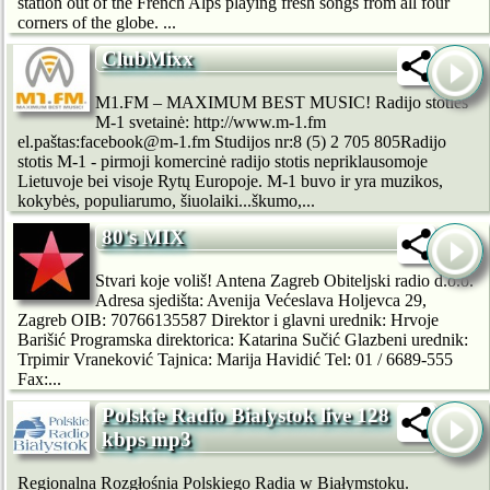
station out of the French Alps playing fresh songs from all four
corners of the globe. ...
ClubMixx
M1.FM – MAXIMUM BEST MUSIC! Radijo stoties
M-1 svetainė: http://www.m-1.fm
el.paštas:facebook@m-1.fm Studijos nr:8 (5) 2 705 805Radijo
stotis M-1 - pirmoji komercinė radijo stotis nepriklausomoje
Lietuvoje bei visoje Rytų Europoje. M-1 buvo ir yra muzikos,
kokybės, populiarumo, šiuolaiki...škumo,...
80's MIX
Stvari koje voliš! Antena Zagreb Obiteljski radio d.o.o.
Adresa sjedišta: Avenija Većeslava Holjevca 29,
Zagreb OIB: 70766135587 Direktor i glavni urednik: Hrvoje
Barišić Programska direktorica: Katarina Sučić Glazbeni urednik:
Trpimir Vraneković Tajnica: Marija Havidić Tel: 01 / 6689-555
Fax:...
Polskie Radio Bialystok live 128
kbps mp3
Regionalna Rozgłośnia Polskiego Radia w Białymstoku.