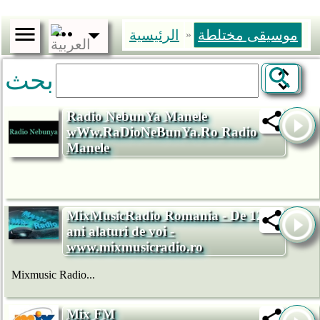
موسيقى مختلطة
الرئيسية
»
بحث
Radio NebunYa Manele
wWw.RaDioNeBunYa.Ro Radio
Manele
MixMusicRadio Romania - De 12
ani alaturi de voi -
www.mixmusicradio.ro
Mixmusic Radio...
Mix FM