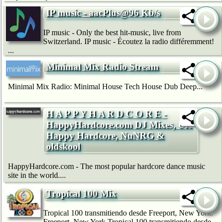
IP music - aacPlus@96 Kb/s
IP music - Only the best hit-music, live from
Switzerland. IP music - Écoutez la radio différemment!
...
Minimal Mix Radio Stream
Minimal Mix Radio: Minimal House Tech House Dub Deep...
H A P P Y H A R D C O R E -
HappyHardcore.com DJ Mixes, UK
Happy Hardcore, NuNRG &
oldskool
HappyHardcore.com - The most popular hardcore dance music
site in the world....
Tropical 100 Mix
Tropical 100 transmitiendo desde Freeport, New York.
Freeport, New York Tropical 100 transmitiendo desde