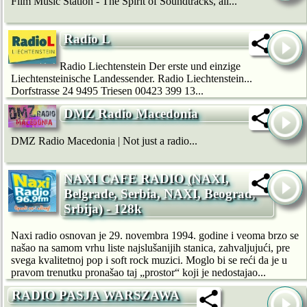
Film Music Station - The Spirit of Soundtracks, all...
Radio L
Radio Liechtenstein Der erste und einzige
Liechtensteinische Landessender. Radio Liechtenstein...
Dorfstrasse 24 9495 Triesen 00423 399 13...
DMZ Radio Macedonia
DMZ Radio Macedonia | Not just a radio...
NAXI CAFE RADIO (NAXI,
Belgrade, Serbia, NAXI, Beograd,
Srbija) - 128k
Naxi radio osnovan je 29. novembra 1994. godine i veoma brzo se
našao na samom vrhu liste najslušanijih stanica, zahvaljujući, pre
svega kvalitetnoj pop i soft rock muzici. Moglo bi se reći da je u
pravom trenutku pronašao taj „prostor“ koji je nedostajao...
RADIO PASJA WARSZAWA