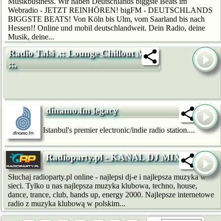
Musikbusiness. Wir haben Deutschlands biggste Beats im
Webradio - JETZT REINHÖREN! bigFM - DEUTSCHLANDS
BIGGSTE BEATS! Von Köln bis Ulm, vom Saarland bis nach
Hessen!! Online und mobil deutschlandweit. Dein Radio, deine
Musik, deine...
Radio Talsi .:: Lounge Chillout Mix
::.
dinamo.fm legacy
Istanbul's premier electronic/indie radio station....
Radioparty.pl - KANAL DJ MIXES
Słuchaj radioparty.pl online - najlepsi dj-e i najlepsza muzyka w
sieci. Tylko u nas najlepsza muzyka klubowa, techno, house,
dance, trance, club, hands up, energy 2000. Najlepsze internetowe
radio z muzyka klubową w polskim...