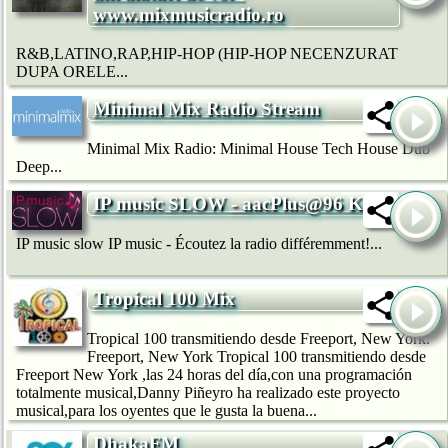
www.mixmusicradio.ro
R&B,LATINO,RAP,HIP-HOP (HIP-HOP NECENZURAT
DUPA ORELE...
Minimal Mix Radio Stream
Minimal Mix Radio: Minimal House Tech House Dub
Deep...
IP music SLOW - aacPlus@96 Kb/s
IP music slow IP music - Écoutez la radio différemment!...
Tropical 100 Mix
Tropical 100 transmitiendo desde Freeport, New York.
Freeport, New York Tropical 100 transmitiendo desde
Freeport New York ,las 24 horas del día,con una programación
totalmente musical,Danny Piñeyro ha realizado este proyecto
musical,para los oyentes que le gusta la buena...
DhakaFM