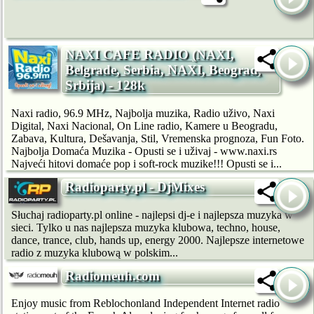
NAXI CAFE RADIO (NAXI,
Belgrade, Serbia, NAXI, Beograd,
Srbija) - 128k
Naxi radio, 96.9 MHz, Najbolja muzika, Radio uživo, Naxi
Digital, Naxi Nacional, On Line radio, Kamere u Beogradu,
Zabava, Kultura, Dešavanja, Stil, Vremenska prognoza, Fun Foto.
Najbolja Domaća Muzika - Opusti se i uživaj - www.naxi.rs
Najveći hitovi domaće pop i soft-rock muzike!!! Opusti se i...
Radioparty.pl - DjMixes
Słuchaj radioparty.pl online - najlepsi dj-e i najlepsza muzyka w
sieci. Tylko u nas najlepsza muzyka klubowa, techno, house,
dance, trance, club, hands up, energy 2000. Najlepsze internetowe
radio z muzyka klubową w polskim...
Radiomeuh.com
Enjoy music from Reblochonland Independent Internet radio