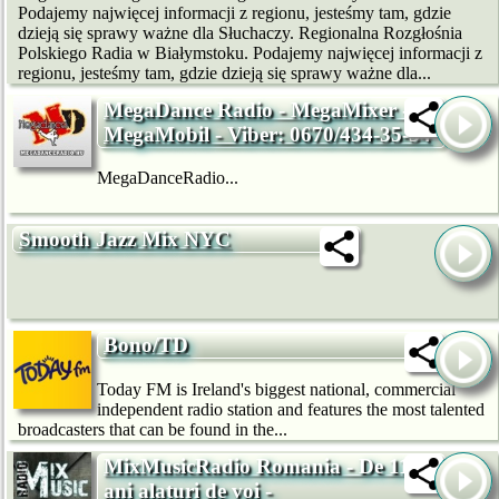
Podajemy najwięcej informacji z regionu, jesteśmy tam, gdzie
dzieją się sprawy ważne dla Słuchaczy. Regionalna Rozgłośnia
Polskiego Radia w Białymstoku. Podajemy najwięcej informacji z
regionu, jesteśmy tam, gdzie dzieją się sprawy ważne dla...
MegaDance Radio - MegaMixer -
MegaMobil - Viber: 0670/434-35-34
MegaDanceRadio...
Smooth Jazz Mix NYC
Bono/TD
Today FM is Ireland's biggest national, commercial
independent radio station and features the most talented
broadcasters that can be found in the...
MixMusicRadio Romania - De 11
ani alaturi de voi -