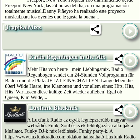
Freeport New York ,las 24 horas del día,con una programación
totalmente musical,Danny Piñeyro ha realizado este proyecto
musical,para los oyentes que le gusta la buena...
TropikalMixx
Radio Regenbogen in the Mix
Mehr Hits von heute - mein Lieblingsmix. Radio
Regenbogen sendet ein 24-Stunden Vollprogramm für
Baden und die Pfalz. JETZT EINSCHALTEN! Lange leben die
80er! Wilde Haare, irre Klamotten und vor allem eines: Hits, Hits,
Hits! Wir lassen diese kultige Zeit wieder aufleben! Egal ob
Queen, Kim Wilde,...
Luxfunk Blackmix
A Luxfunk Radio az egyik legnépszerűbb magyar
webrádió. Funk, Soul és ezek feldolgozásai alkotják a
kínálatot. Funky DJ-k mix letöltések, Funky party-k. A
https://www.luxfunkradio.com oldalon hallgatható Luxfunk Radio