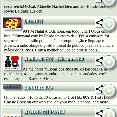
oesterreich.ORF.at: Aktuelle Nachrichten aus den Bundesländern
sowie Beiträge aus den...
98satRN
98 FM Natal A toda hora, em todo lugar! Ouça online:
http://98fmnatal.com.br Desde fevereiro de 1999, a emissora foi
segmentada ao estilo popular. Com programação e linguagem
jovens, a rádio atinge o gosto musical do público jovem até um…a
média de 50 anos. Com a melhor equipe de profissionais,...
Radio 80 FM - Hits anos 80
As melhores músicas dos anos 80, os flashbacks, as
românticas, as dançanntes, todas que deixaram saudades, você
escuta aqui na Rádio 80FM...
Hot Hitz 80's
Online radio - Hot Hitz 80's. Listen to Hot Hitz 80's & Hot Hitz
Classic Rock on our web site, on your mobile phone, and more....
RADIO MI PIACI