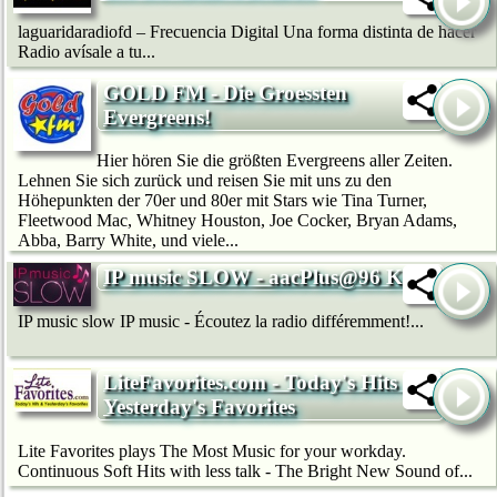
laguaridaradiofd – Frecuencia Digital Una forma distinta de hacer
Radio avísale a tu...
GOLD FM - Die Groessten
Evergreens!
Hier hören Sie die größten Evergreens aller Zeiten.
Lehnen Sie sich zurück und reisen Sie mit uns zu den
Höhepunkten der 70er und 80er mit Stars wie Tina Turner,
Fleetwood Mac, Whitney Houston, Joe Cocker, Bryan Adams,
Abba, Barry White, und viele...
IP music SLOW - aacPlus@96 Kb/s
IP music slow IP music - Écoutez la radio différemment!...
LiteFavorites.com - Today's Hits &
Yesterday's Favorites
Lite Favorites plays The Most Music for your workday.
Continuous Soft Hits with less talk - The Bright New Sound of...