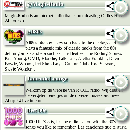
@Magic-Radio
Magic-Radio is an internet radio that is broadcasting Oldies Hits
24 hours a...
All80s
All80sjukebox takes you back to the ole days and
plays a fantastic mix of classic tracks from the 80s
defining artists and era such as The Beatles, The Rolling Stones,
Paul Young, OMD, Blondie, Talk Talk, Aretha Franklin, David
Bowie, Wham!, Pet Shop Boys, Culture Club, Rod Stewart,
Stevie Wonder...
JamendoLounge
Welkom op de website van R.O.L. radio. Wij draaien
de vergeten pareltjes uit de diverse muziek archieven.
24 op 24 live internet...
Best 80s
1000 HITS 80s, It's the radio station with the 80's
songs you like to remember. Las canciones que te gusta