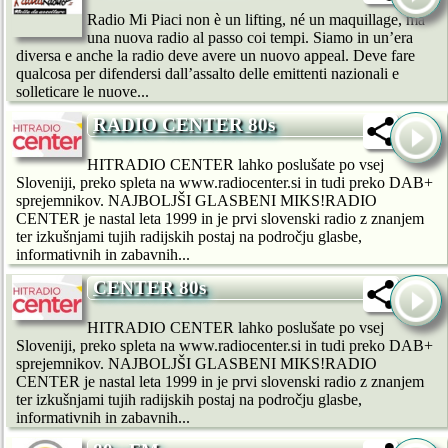
Radio Mi Piaci non è un lifting, né un maquillage, ma
una nuova radio al passo coi tempi. Siamo in un’era
diversa e anche la radio deve avere un nuovo appeal. Deve fare
qualcosa per difendersi dall’assalto delle emittenti nazionali e
solleticare le nuove...
RADIO CENTER 80s
HITRADIO CENTER lahko poslušate po vsej
Sloveniji, preko spleta na www.radiocenter.si in tudi preko DAB+
sprejemnikov. NAJBOLJŠI GLASBENI MIKS!RADIO
CENTER je nastal leta 1999 in je prvi slovenski radio z znanjem
ter izkušnjami tujih radijskih postaj na področju glasbe,
informativnih in zabavnih...
CENTER 80s
HITRADIO CENTER lahko poslušate po vsej
Sloveniji, preko spleta na www.radiocenter.si in tudi preko DAB+
sprejemnikov. NAJBOLJŠI GLASBENI MIKS!RADIO
CENTER je nastal leta 1999 in je prvi slovenski radio z znanjem
ter izkušnjami tujih radijskih postaj na področju glasbe,
informativnih in zabavnih...