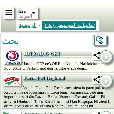
(80s) ثمانينات الموسيقى
الرئيسية
»
بحث
HITRADIO OE3
Hitradio OE3 oe3.ORF.at: Aktuelle Nachrichten aus
Pop, Society, Verkehr und den Topstorys aus dem...
Focus FM Regional
Asculta Focus Fm! Facem atmosfera in patru judete.
Asculta live pe focusfm.ro muzica buna, romaneasca cele mai
importante stiri din Buzau, Braila, Vrancea, Focsani, Galati. Fii
activ in Dimineata Ta cu Karla Lucuta si Dan Raspopa. Fii atent la
drum, Focus drive cu Tatiana Raduta. Asculta Focus hit...