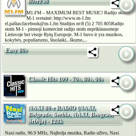
80erFM
M1.FM – MAXIMUM BEST MUSIC! Radijo stoties
M-1 svetainė: http://www.m-1.fm
el.paštas:facebook@m-1.fm Studijos nr:8 (5) 2 705 805Radijo
stotis M-1 - pirmoji komercinė radijo stotis nepriklausomoje
Lietuvoje bei visoje Rytų Europoje. M-1 buvo ir yra muzikos,
kokybės, populiarumo, šiuolaiki...škumo,...
Easy 80s
Classic Hits 109 - 70s, 80s, 90s
NAXI 80-e RADIO (NAXI,
Belgrade, Serbia, NAXI, Beograd,
Srbija) - 128k
Naxi radio, 96.9 MHz, Najbolja muzika, Radio uživo, Naxi