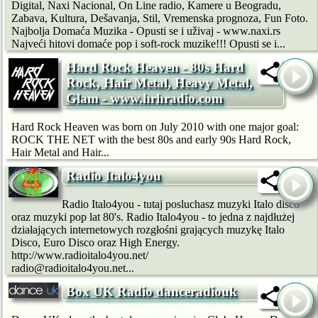
Digital, Naxi Nacional, On Line radio, Kamere u Beogradu,
Zabava, Kultura, Dešavanja, Stil, Vremenska prognoza, Fun Foto.
Najbolja Domaća Muzika - Opusti se i uživaj - www.naxi.rs
Najveći hitovi domaće pop i soft-rock muzike!!! Opusti se i...
Hard Rock Heaven - 80s Hard
Rock, Hair Metal, Heavy Metal,
Glam - www.hrhradio.com
Hard Rock Heaven was born on July 2010 with one major goal:
ROCK THE NET with the best 80s and early 90s Hard Rock,
Hair Metal and Hair...
Radio Italo4you
Radio Italo4you - tutaj posluchasz muzyki Italo disco
oraz muzyki pop lat 80's. Radio Italo4you - to jedna z najdłużej
działających internetowych rozgłośni grających muzykę Italo
Disco, Euro Disco oraz High Energy.
http://www.radioitalo4you.net/
radio@radioitalo4you.net...
Box UK Radio danceradiouk