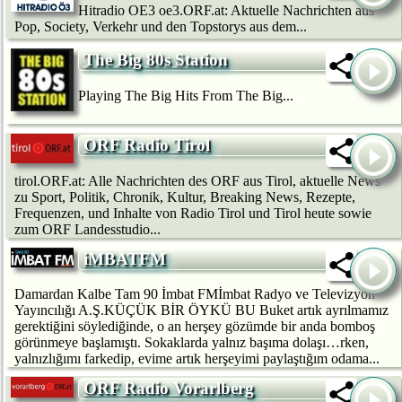
Hitradio OE3 oe3.ORF.at: Aktuelle Nachrichten aus
Pop, Society, Verkehr und den Topstorys aus dem...
The Big 80s Station
Playing The Big Hits From The Big...
ORF Radio Tirol
tirol.ORF.at: Alle Nachrichten des ORF aus Tirol, aktuelle News
zu Sport, Politik, Chronik, Kultur, Breaking News, Rezepte,
Frequenzen, und Inhalte von Radio Tirol und Tirol heute sowie
zum ORF Landesstudio...
iMBATFM
Damardan Kalbe Tam 90 İmbat FMİmbat Radyo ve Televizyon
Yayıncılığı A.Ş.KÜÇÜK BİR ÖYKÜ BU Buket artık ayrılmamız
gerektiğini söylediğinde, o an herşey gözümde bir anda bomboş
görünmeye başlamıştı. Sokaklarda yalnız başıma dolaşı…rken,
yalnızlığımı farkedip, evime artık herşeyimi paylaştığım odama...
ORF Radio Vorarlberg