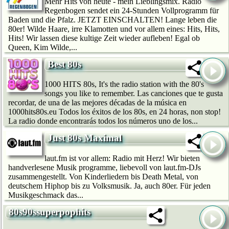
Mehr Hits von heute - mein Lieblingsmix. Radio
Regenbogen sendet ein 24-Stunden Vollprogramm für
Baden und die Pfalz. JETZT EINSCHALTEN! Lange leben die
80er! Wilde Haare, irre Klamotten und vor allem eines: Hits, Hits,
Hits! Wir lassen diese kultige Zeit wieder aufleben! Egal ob
Queen, Kim Wilde,...
Best 80s
1000 HITS 80s, It's the radio station with the 80's
songs you like to remember. Las canciones que te gusta
recordar, de una de las mejores décadas de la música en
1000hits80s.eu Todos los éxitos de los 80s, en 24 horas, non stop!
La radio donde encontrarás todos los números uno de los...
Just 80s Maximal
laut.fm ist vor allem: Radio mit Herz! Wir bie­ten
handverlesene Musik programme, liebevoll von laut.fm-DJs
zusammengestellt. Von Kinderliedern bis Death Metal, von
deutschem Hip­hop bis zu Volksmusik. Ja, auch 80er. Für jeden
Musikgeschmack das...
80s90ssuperpophits