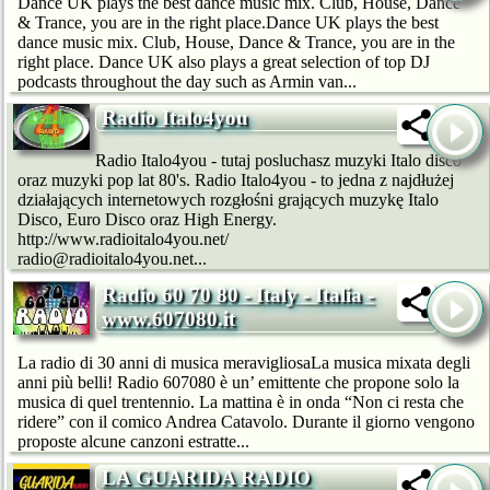
Dance UK plays the best dance music mix. Club, House, Dance
& Trance, you are in the right place.Dance UK plays the best
dance music mix. Club, House, Dance & Trance, you are in the
right place. Dance UK also plays a great selection of top DJ
podcasts throughout the day such as Armin van...
Radio Italo4you
Radio Italo4you - tutaj posluchasz muzyki Italo disco
oraz muzyki pop lat 80's. Radio Italo4you - to jedna z najdłużej
działających internetowych rozgłośni grających muzykę Italo
Disco, Euro Disco oraz High Energy.
http://www.radioitalo4you.net/
radio@radioitalo4you.net...
Radio 60 70 80 - Italy - Italia -
www.607080.it
La radio di 30 anni di musica meravigliosaLa musica mixata degli
anni più belli! Radio 607080 è un’ emittente che propone solo la
musica di quel trentennio. La mattina è in onda “Non ci resta che
ridere” con il comico Andrea Catavolo. Durante il giorno vengono
proposte alcune canzoni estratte...
LA GUARIDA RADIO