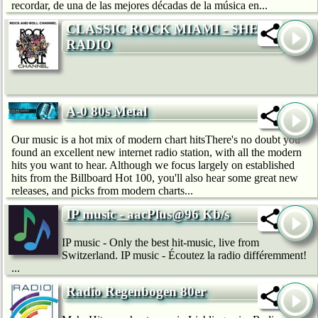
recordar, de una de las mejores décadas de la música en...
CLASSIC ROCK MIAMI - SHE
RADIO
A-0 80s Metal
Our music is a hot mix of modern chart hitsThere's no doubt you
found an excellent new internet radio station, with all the modern
hits you want to hear. Although we focus largely on established
hits from the Billboard Hot 100, you'll also hear some great new
releases, and picks from modern charts...
IP music - aacPlus@96 Kb/s
IP music - Only the best hit-music, live from
Switzerland. IP music - Écoutez la radio différemment!
...
Radio Regenbogen 80er