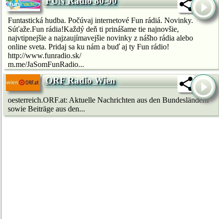
FUN Radio 80-90
Funtastická hudba. Počúvaj internetové Fun rádiá. Novinky.
Súťaže.Fun rádia!Každý deň ti prinášame tie najnovšie,
najvtipnejšie a najzaujímavejšie novinky z nášho rádia alebo
online sveta. Pridaj sa ku nám a buď aj ty Fun rádio!
http://www.funradio.sk/
m.me/JaSomFunRadio...
ORF Radio Wien
oesterreich.ORF.at: Aktuelle Nachrichten aus den Bundesländern
sowie Beiträge aus den...