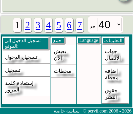
1
2
3
4
5
6
7
حد
Language
التعليمات
جمع:
تسجيل الدخول إلى
الموقع:
جهات
يعيش
تسجيل الدخول
الاتصال
الآن!
تسجيل
إضافة
محطات
محطة
إستعادة كلمة
المرور
حقوق
النشر
| © pervii.com 2006 - 2026
سياسة خاصة