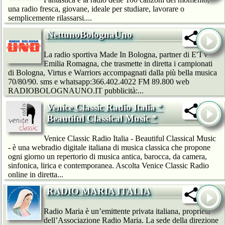
una radio fresca, giovane, ideale per studiare, lavorare o
semplicemente rilassarsi....
NettunoBolognaUno
La radio sportiva Made In Bologna, partner di E'TV
Emilia Romagna, che trasmette in diretta i campionati
di Bologna, Virtus e Warriors accompagnati dalla più bella musica
70/80/90. sms e whatsapp:366.402.4022 FM 89.800 web
RADIOBOLOGNAUNO.IT pubblicità:...
Venice Classic Radio Italia *
Beautiful Classical Music *
Venice Classic Radio Italia - Beautiful Classical Music
- è una webradio digitale italiana di musica classica che propone
ogni giorno un repertorio di musica antica, barocca, da camera,
sinfonica, lirica e contemporanea. Ascolta Venice Classic Radio
online in diretta...
RADIO MARIA ITALIA
Radio Maria è un’emittente privata italiana, proprietà
dell’Associazione Radio Maria. La sede della direzione