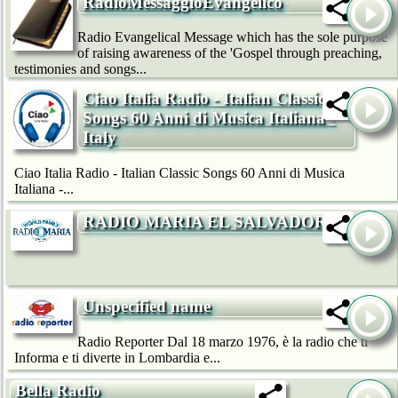
RadioMessaggioEvangelico
Radio Evangelical Message which has the sole purpose
of raising awareness of the 'Gospel through preaching,
testimonies and songs...
Ciao Italia Radio - Italian Classic
Songs 60 Anni di Musica Italiana -
Italy
Ciao Italia Radio - Italian Classic Songs 60 Anni di Musica
Italiana -...
RADIO MARIA EL SALVADOR
Unspecified name
Radio Reporter Dal 18 marzo 1976, è la radio che ti
Informa e ti diverte in Lombardia e...
Bella Radio