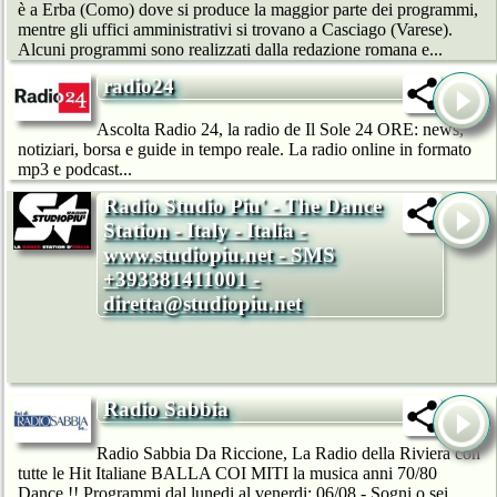
è a Erba (Como) dove si produce la maggior parte dei programmi,
mentre gli uffici amministrativi si trovano a Casciago (Varese).
Alcuni programmi sono realizzati dalla redazione romana e...
radio24
Ascolta Radio 24, la radio de Il Sole 24 ORE: news,
notiziari, borsa e guide in tempo reale. La radio online in formato
mp3 e podcast...
Radio Studio Piu' - The Dance
Station - Italy - Italia -
www.studiopiu.net - SMS
+393381411001 -
diretta@studiopiu.net
Radio Sabbia
Radio Sabbia Da Riccione, La Radio della Riviera con
tutte le Hit Italiane BALLA COI MITI la musica anni 70/80
Dance !! Programmi dal lunedi al venerdi: 06/08 - Sogni o sei