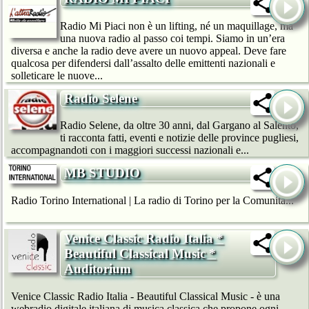
Radio Mi Piaci non è un lifting, né un maquillage, ma
una nuova radio al passo coi tempi. Siamo in un’era
diversa e anche la radio deve avere un nuovo appeal. Deve fare
qualcosa per difendersi dall’assalto delle emittenti nazionali e
solleticare le nuove...
Radio Selene
Radio Selene, da oltre 30 anni, dal Gargano al Salento,
ti racconta fatti, eventi e notizie delle province pugliesi,
accompagnandoti con i maggiori successi nazionali e...
MB STUDIO
Radio Torino International | La radio di Torino per la Comunità...
Venice Classic Radio Italia *
Beautiful Classical Music *
Auditorium
Venice Classic Radio Italia - Beautiful Classical Music - è una
webradio digitale italiana di musica classica che propone ogni