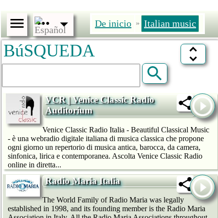
De inicio
Italian music
»
BúSQUEDA
VCR | Venice Classic Radio
Auditorium
Venice Classic Radio Italia - Beautiful Classical Music
- è una webradio digitale italiana di musica classica che propone
ogni giorno un repertorio di musica antica, barocca, da camera,
sinfonica, lirica e contemporanea. Ascolta Venice Classic Radio
online in diretta...
Radio Maria Italia
The World Family of Radio Maria was legally
established in 1998, and its founding member is the Radio Maria
Association in Italy. All the Radio Maria Associations throughout