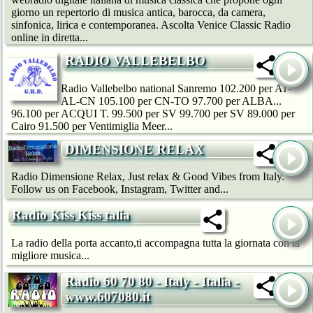
giorno un repertorio di musica antica, barocca, da camera,
sinfonica, lirica e contemporanea. Ascolta Venice Classic Radio
online in diretta...
RADIO VALLEBELBO
Radio Vallebelbo national Sanremo 102.200 per AT-
AL-CN 105.100 per CN-TO 97.700 per ALBA...
96.100 per ACQUI T. 99.500 per SV 99.700 per SV 89.000 per
Cairo 91.500 per Ventimiglia Meer...
DIMENSIONE RELAX
Radio Dimensione Relax, Just relax & Good Vibes from Italy.
Follow us on Facebook, Instagram, Twitter and...
Radio Kiss Kiss talia
La radio della porta accanto,ti accompagna tutta la giornata con la
migliore musica...
Radio 60 70 80 - Italy - Italia -
www.607080.it