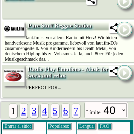
Pure Stuff Reggae Station
laut.fm ist vor allem: Radio mit Herz! Wir bie­ten
handverlesene Musik programme, liebevoll von laut.fm-DJs
zusammengestellt. Von Kinderliedern bis Death Metal, von
deutschem Hip­hop bis zu Volksmusik. Ja, auch 80er. Für jeden
Musikgeschmack das...
Radio Play Emotions - Music for
work and relax
PERFECT FOR...
1
2
3
4
5
6
7
Límite
Entrar al sitio:
Populares:
Lengua
FAQ