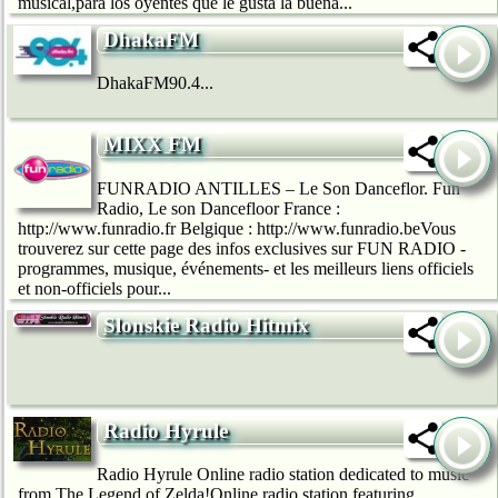
musical,para los oyentes que le gusta la buena...
DhakaFM
DhakaFM90.4...
MIXX FM
FUNRADIO ANTILLES – Le Son Danceflor. Fun
Radio, Le son Dancefloor France :
http://www.funradio.fr Belgique : http://www.funradio.beVous
trouverez sur cette page des infos exclusives sur FUN RADIO -
programmes, musique, événements- et les meilleurs liens officiels
et non-officiels pour...
Slonskie Radio Hitmix
Radio Hyrule
Radio Hyrule Online radio station dedicated to music
from The Legend of Zelda!Online radio station featuring