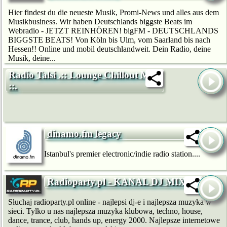
Hier findest du die neueste Musik, Promi-News und alles aus dem
Musikbusiness. Wir haben Deutschlands biggste Beats im
Webradio - JETZT REINHÖREN! bigFM - DEUTSCHLANDS
BIGGSTE BEATS! Von Köln bis Ulm, vom Saarland bis nach
Hessen!! Online und mobil deutschlandweit. Dein Radio, deine
Musik, deine...
Radio Talsi .:: Lounge Chillout Mix
::.
dinamo.fm legacy
Istanbul's premier electronic/indie radio station....
Radioparty.pl - KANAL DJ MIXES
Słuchaj radioparty.pl online - najlepsi dj-e i najlepsza muzyka w
sieci. Tylko u nas najlepsza muzyka klubowa, techno, house,
dance, trance, club, hands up, energy 2000. Najlepsze internetowe