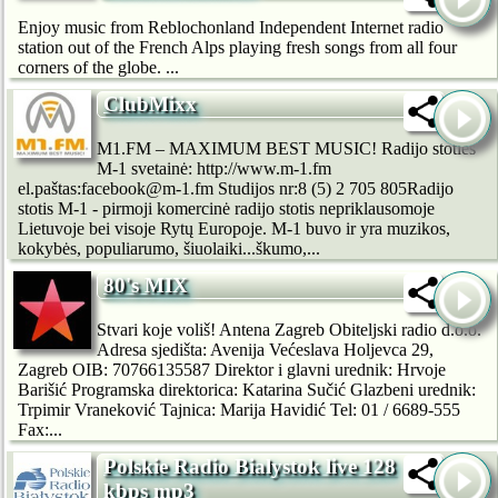
Enjoy music from Reblochonland Independent Internet radio
station out of the French Alps playing fresh songs from all four
corners of the globe. ...
ClubMixx
M1.FM – MAXIMUM BEST MUSIC! Radijo stoties
M-1 svetainė: http://www.m-1.fm
el.paštas:facebook@m-1.fm Studijos nr:8 (5) 2 705 805Radijo
stotis M-1 - pirmoji komercinė radijo stotis nepriklausomoje
Lietuvoje bei visoje Rytų Europoje. M-1 buvo ir yra muzikos,
kokybės, populiarumo, šiuolaiki...škumo,...
80's MIX
Stvari koje voliš! Antena Zagreb Obiteljski radio d.o.o.
Adresa sjedišta: Avenija Većeslava Holjevca 29,
Zagreb OIB: 70766135587 Direktor i glavni urednik: Hrvoje
Barišić Programska direktorica: Katarina Sučić Glazbeni urednik:
Trpimir Vraneković Tajnica: Marija Havidić Tel: 01 / 6689-555
Fax:...
Polskie Radio Bialystok live 128
kbps mp3