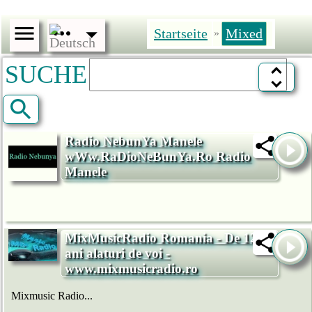
Startseite
Mixed
»
SUCHE
Radio NebunYa Manele
wWw.RaDioNeBunYa.Ro Radio
Manele
MixMusicRadio Romania - De 12
ani alaturi de voi -
www.mixmusicradio.ro
Mixmusic Radio...