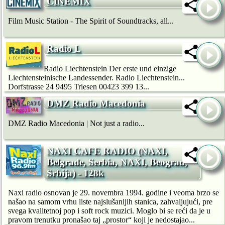
CINEMIX
Film Music Station - The Spirit of Soundtracks, all...
Radio L
Radio Liechtenstein Der erste und einzige
Liechtensteinische Landessender. Radio Liechtenstein...
Dorfstrasse 24 9495 Triesen 00423 399 13...
DMZ Radio Macedonia
DMZ Radio Macedonia | Not just a radio...
NAXI CAFE RADIO (NAXI,
Belgrade, Serbia, NAXI, Beograd,
Srbija) - 128k
Naxi radio osnovan je 29. novembra 1994. godine i veoma brzo se
našao na samom vrhu liste najslušanijih stanica, zahvaljujući, pre
svega kvalitetnoj pop i soft rock muzici. Moglo bi se reći da je u
pravom trenutku pronašao taj „prostor“ koji je nedostajao...