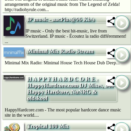
arrangements of the original music from The Legend of Zelda!
http://radiohyrule.com...
IP music - aacPlus@96 Kb/s
IP music - Only the best hit-music, live from
Switzerland. IP music - Écoutez la radio différemment!
...
Minimal Mix Radio Stream
Minimal Mix Radio: Minimal House Tech House Dub Deep...
H A P P Y H A R D C O R E -
HappyHardcore.com DJ Mixes, UK
Happy Hardcore, NuNRG &
oldskool
HappyHardcore.com - The most popular hardcore dance music
site in the world....
Tropical 100 Mix