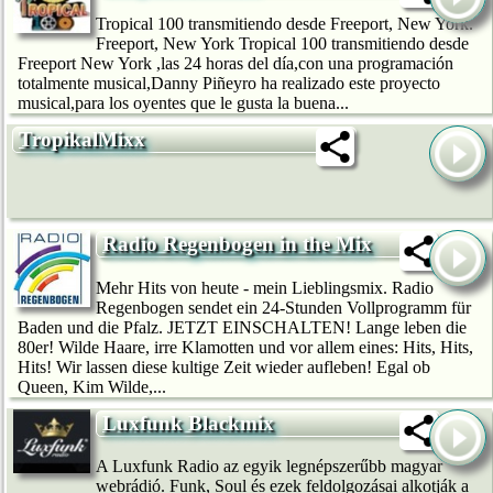
Tropical 100 transmitiendo desde Freeport, New York.
Freeport, New York Tropical 100 transmitiendo desde
Freeport New York ,las 24 horas del día,con una programación
totalmente musical,Danny Piñeyro ha realizado este proyecto
musical,para los oyentes que le gusta la buena...
TropikalMixx
Radio Regenbogen in the Mix
Mehr Hits von heute - mein Lieblingsmix. Radio
Regenbogen sendet ein 24-Stunden Vollprogramm für
Baden und die Pfalz. JETZT EINSCHALTEN! Lange leben die
80er! Wilde Haare, irre Klamotten und vor allem eines: Hits, Hits,
Hits! Wir lassen diese kultige Zeit wieder aufleben! Egal ob
Queen, Kim Wilde,...
Luxfunk Blackmix
A Luxfunk Radio az egyik legnépszerűbb magyar
webrádió. Funk, Soul és ezek feldolgozásai alkotják a