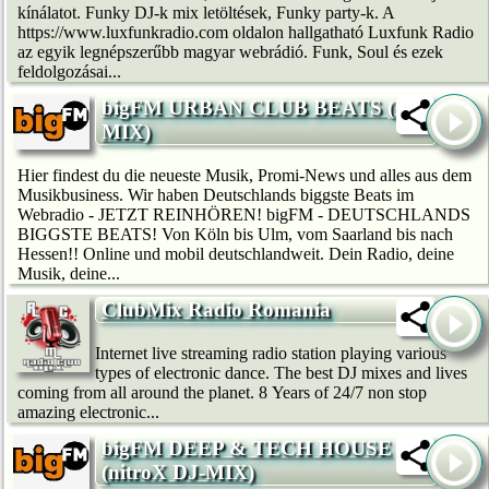
kínálatot. Funky DJ-k mix letöltések, Funky party-k. A
https://www.luxfunkradio.com oldalon hallgatható Luxfunk Radio
az egyik legnépszerűbb magyar webrádió. Funk, Soul és ezek
feldolgozásai...
bigFM URBAN CLUB BEATS (DJ-
MIX)
Hier findest du die neueste Musik, Promi-News und alles aus dem
Musikbusiness. Wir haben Deutschlands biggste Beats im
Webradio - JETZT REINHÖREN! bigFM - DEUTSCHLANDS
BIGGSTE BEATS! Von Köln bis Ulm, vom Saarland bis nach
Hessen!! Online und mobil deutschlandweit. Dein Radio, deine
Musik, deine...
ClubMix Radio Romania
Internet live streaming radio station playing various
types of electronic dance. The best DJ mixes and lives
coming from all around the planet. 8 Years of 24/7 non stop
amazing electronic...
bigFM DEEP & TECH HOUSE
(nitroX DJ-MIX)