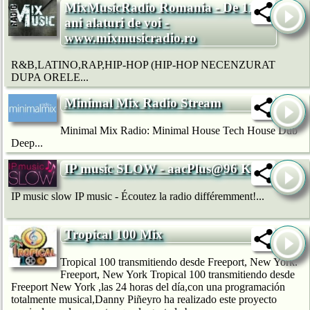
MixMusicRadio Romania - De 11
ani alaturi de voi -
www.mixmusicradio.ro
R&B,LATINO,RAP,HIP-HOP (HIP-HOP NECENZURAT
DUPA ORELE...
Minimal Mix Radio Stream
Minimal Mix Radio: Minimal House Tech House Dub
Deep...
IP music SLOW - aacPlus@96 Kb/s
IP music slow IP music - Écoutez la radio différemment!...
Tropical 100 Mix
Tropical 100 transmitiendo desde Freeport, New York.
Freeport, New York Tropical 100 transmitiendo desde
Freeport New York ,las 24 horas del día,con una programación
totalmente musical,Danny Piñeyro ha realizado este proyecto