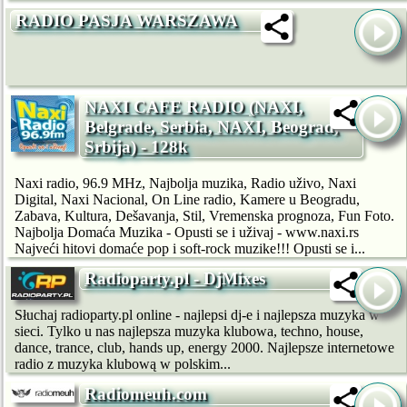
RADIO PASJA WARSZAWA
NAXI CAFE RADIO (NAXI,
Belgrade, Serbia, NAXI, Beograd,
Srbija) - 128k
Naxi radio, 96.9 MHz, Najbolja muzika, Radio uživo, Naxi
Digital, Naxi Nacional, On Line radio, Kamere u Beogradu,
Zabava, Kultura, Dešavanja, Stil, Vremenska prognoza, Fun Foto.
Najbolja Domaća Muzika - Opusti se i uživaj - www.naxi.rs
Najveći hitovi domaće pop i soft-rock muzike!!! Opusti se i...
Radioparty.pl - DjMixes
Słuchaj radioparty.pl online - najlepsi dj-e i najlepsza muzyka w
sieci. Tylko u nas najlepsza muzyka klubowa, techno, house,
dance, trance, club, hands up, energy 2000. Najlepsze internetowe
radio z muzyka klubową w polskim...
Radiomeuh.com