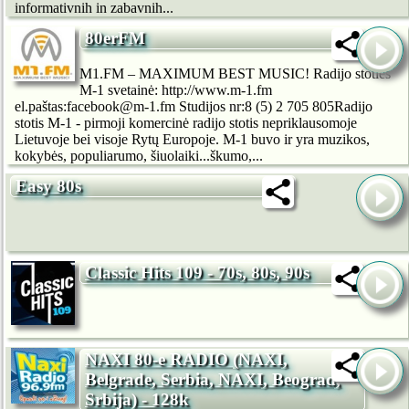
informativnih in zabavnih...
80erFM
M1.FM – MAXIMUM BEST MUSIC! Radijo stoties
M-1 svetainė: http://www.m-1.fm
el.paštas:facebook@m-1.fm Studijos nr:8 (5) 2 705 805Radijo
stotis M-1 - pirmoji komercinė radijo stotis nepriklausomoje
Lietuvoje bei visoje Rytų Europoje. M-1 buvo ir yra muzikos,
kokybės, populiarumo, šiuolaiki...škumo,...
Easy 80s
Classic Hits 109 - 70s, 80s, 90s
NAXI 80-e RADIO (NAXI,
Belgrade, Serbia, NAXI, Beograd,
Srbija) - 128k