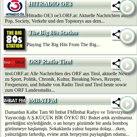
HITRADIO OE3
Hitradio OE3 oe3.ORF.at: Aktuelle Nachrichten aus
Pop, Society, Verkehr und den Topstorys aus dem...
The Big 80s Station
Playing The Big Hits From The Big...
ORF Radio Tirol
tirol.ORF.at: Alle Nachrichten des ORF aus Tirol, aktuelle News
zu Sport, Politik, Chronik, Kultur, Breaking News, Rezepte,
Frequenzen, und Inhalte von Radio Tirol und Tirol heute sowie
zum ORF Landesstudio...
iMBATFM
Damardan Kalbe Tam 90 İmbat FMİmbat Radyo ve Televizyon
Yayıncılığı A.Ş.KÜÇÜK BİR ÖYKÜ BU Buket artık ayrılmamız
gerektiğini söylediğinde, o an herşey gözümde bir anda bomboş
görünmeye başlamıştı. Sokaklarda yalnız başıma dolaşı…rken,
yalnızlığımı farkedip, evime artık herşeyimi paylaştığım odama...