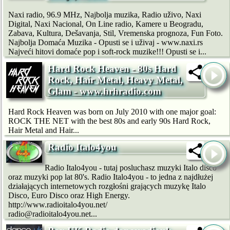
Naxi radio, 96.9 MHz, Najbolja muzika, Radio uživo, Naxi
Digital, Naxi Nacional, On Line radio, Kamere u Beogradu,
Zabava, Kultura, Dešavanja, Stil, Vremenska prognoza, Fun Foto.
Najbolja Domaća Muzika - Opusti se i uživaj - www.naxi.rs
Najveći hitovi domaće pop i soft-rock muzike!!! Opusti se i...
Hard Rock Heaven - 80s Hard
Rock, Hair Metal, Heavy Metal,
Glam - www.hrhradio.com
Hard Rock Heaven was born on July 2010 with one major goal:
ROCK THE NET with the best 80s and early 90s Hard Rock,
Hair Metal and Hair...
Radio Italo4you
Radio Italo4you - tutaj posluchasz muzyki Italo disco
oraz muzyki pop lat 80's. Radio Italo4you - to jedna z najdłużej
działających internetowych rozgłośni grających muzykę Italo
Disco, Euro Disco oraz High Energy.
http://www.radioitalo4you.net/
radio@radioitalo4you.net...