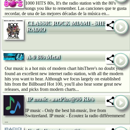
1000 HITS 80s, It's the radio station with the 80's
songs you like to remember. Las canciones que te gusta
recordar, de una de las mejores décadas de la música en...
CLASSIC ROCK MIAMI - SHE
RADIO
A-0 80s Metal
Our music is a hot mix of modern chart hitsThere's no doubt you
found an excellent new internet radio station, with all the modern
hits you want to hear. Although we focus largely on established
hits from the Billboard Hot 100, you'll also hear some great new
releases, and picks from modern charts...
IP music - aacPlus@96 Kb/s
IP music - Only the best hit-music, live from
Switzerland. IP music - Écoutez la radio différemment!
...