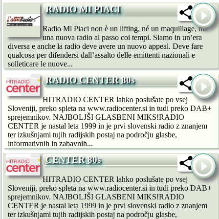
RADIO MI PIACI
Radio Mi Piaci non è un lifting, né un maquillage, ma
una nuova radio al passo coi tempi. Siamo in un’era
diversa e anche la radio deve avere un nuovo appeal. Deve fare
qualcosa per difendersi dall’assalto delle emittenti nazionali e
solleticare le nuove...
RADIO CENTER 80s
HITRADIO CENTER lahko poslušate po vsej
Sloveniji, preko spleta na www.radiocenter.si in tudi preko DAB+
sprejemnikov. NAJBOLJŠI GLASBENI MIKS!RADIO
CENTER je nastal leta 1999 in je prvi slovenski radio z znanjem
ter izkušnjami tujih radijskih postaj na področju glasbe,
informativnih in zabavnih...
CENTER 80s
HITRADIO CENTER lahko poslušate po vsej
Sloveniji, preko spleta na www.radiocenter.si in tudi preko DAB+
sprejemnikov. NAJBOLJŠI GLASBENI MIKS!RADIO
CENTER je nastal leta 1999 in je prvi slovenski radio z znanjem
ter izkušnjami tujih radijskih postaj na področju glasbe,