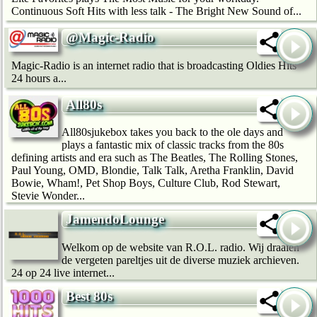
Continuous Soft Hits with less talk - The Bright New Sound of...
@Magic-Radio
Magic-Radio is an internet radio that is broadcasting Oldies Hits
24 hours a...
All80s
All80sjukebox takes you back to the ole days and
plays a fantastic mix of classic tracks from the 80s
defining artists and era such as The Beatles, The Rolling Stones,
Paul Young, OMD, Blondie, Talk Talk, Aretha Franklin, David
Bowie, Wham!, Pet Shop Boys, Culture Club, Rod Stewart,
Stevie Wonder...
JamendoLounge
Welkom op de website van R.O.L. radio. Wij draaien
de vergeten pareltjes uit de diverse muziek archieven.
24 op 24 live internet...
Best 80s