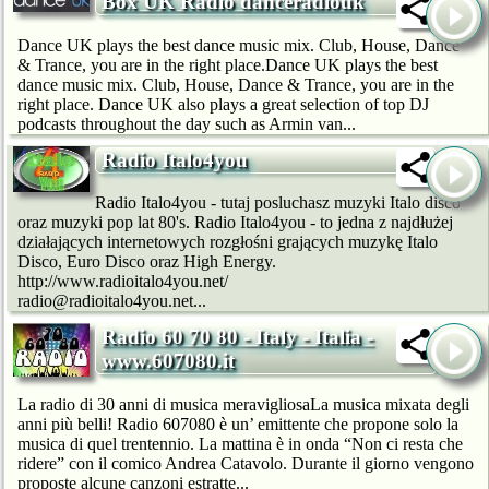
Box UK Radio danceradiouk
Dance UK plays the best dance music mix. Club, House, Dance
& Trance, you are in the right place.Dance UK plays the best
dance music mix. Club, House, Dance & Trance, you are in the
right place. Dance UK also plays a great selection of top DJ
podcasts throughout the day such as Armin van...
Radio Italo4you
Radio Italo4you - tutaj posluchasz muzyki Italo disco
oraz muzyki pop lat 80's. Radio Italo4you - to jedna z najdłużej
działających internetowych rozgłośni grających muzykę Italo
Disco, Euro Disco oraz High Energy.
http://www.radioitalo4you.net/
radio@radioitalo4you.net...
Radio 60 70 80 - Italy - Italia -
www.607080.it
La radio di 30 anni di musica meravigliosaLa musica mixata degli
anni più belli! Radio 607080 è un’ emittente che propone solo la
musica di quel trentennio. La mattina è in onda “Non ci resta che
ridere” con il comico Andrea Catavolo. Durante il giorno vengono
proposte alcune canzoni estratte...