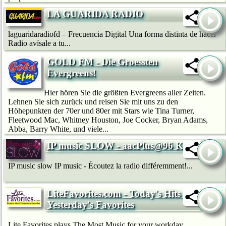
LA GUARIDA RADIO
laguaridaradiofd – Frecuencia Digital Una forma distinta de hacer
Radio avísale a tu...
GOLD FM - Die Groessten
Evergreens!
Hier hören Sie die größten Evergreens aller Zeiten.
Lehnen Sie sich zurück und reisen Sie mit uns zu den
Höhepunkten der 70er und 80er mit Stars wie Tina Turner,
Fleetwood Mac, Whitney Houston, Joe Cocker, Bryan Adams,
Abba, Barry White, und viele...
IP music SLOW - aacPlus@96 Kb/s
IP music slow IP music - Écoutez la radio différemment!...
LiteFavorites.com - Today's Hits &
Yesterday's Favorites
Lite Favorites plays The Most Music for your workday.