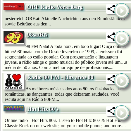
ORF Radio Vorarlberg
oesterreich.ORF.at: Aktuelle Nachrichten aus den Bundesländern
sowie Beiträge aus den...
98satRN
98 FM Natal A toda hora, em todo lugar! Ouça online:
http://98fmnatal.com.br Desde fevereiro de 1999, a emissora foi
segmentada ao estilo popular. Com programação e linguagem
jovens, a rádio atinge o gosto musical do público jovem até um…a
média de 50 anos. Com a melhor equipe de profissionais,...
Radio 80 FM - Hits anos 80
As melhores músicas dos anos 80, os flashbacks, as
românticas, as dançanntes, todas que deixaram saudades, você
escuta aqui na Rádio 80FM...
Hot Hitz 80's
Online radio - Hot Hitz 80's. Listen to Hot Hitz 80's & Hot Hitz
Classic Rock on our web site, on your mobile phone, and more....