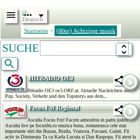
Startseite
(80er) Achtziger musik
»
SUCHE
HITRADIO OE3
Hitradio OE3 oe3.ORF.at: Aktuelle Nachrichten aus
Pop, Society, Verkehr und den Topstorys aus dem...
Focus FM Regional
Asculta Focus Fm! Facem atmosfera in patru judete.
Asculta live pe focusfm.ro muzica buna, romaneasca cele mai
importante stiri din Buzau, Braila, Vrancea, Focsani, Galati. Fii
activ in Dimineata Ta cu Karla Lucuta si Dan Raspopa. Fii atent la