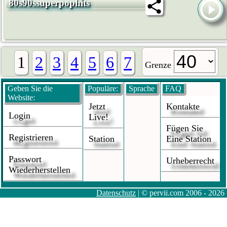
80s90ssuperpophits
1
2
3
4
5
6
7
Grenze
Geben Sie die
Populäre:
Sprache
FAQ
Website:
Jetzt
Kontakte
Login
Live!
Fügen Sie
Registrieren
Station
Eine Station
Passwort
Urheberrecht
Wiederherstellen
Datenschutz
| © pervii.com 2006 - 2026