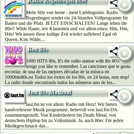
Radio Regenbogen 80er
Mehr Hits von heute - mein Lieblingsmix. Radio
Regenbogen sendet ein 24-Stunden Vollprogramm für
Baden und die Pfalz. JETZT EINSCHALTEN! Lange leben die
80er! Wilde Haare, irre Klamotten und vor allem eines: Hits, Hits,
Hits! Wir lassen diese kultige Zeit wieder aufleben! Egal ob
Queen, Kim Wilde,...
Best 80s
1000 HITS 80s, It's the radio station with the 80's
songs you like to remember. Las canciones que te gusta
recordar, de una de las mejores décadas de la música en
1000hits80s.eu Todos los éxitos de los 80s, en 24 horas, non stop!
La radio donde encontrarás todos los números uno de los...
Just 80s Maximal
laut.fm ist vor allem: Radio mit Herz! Wir bie­ten
handverlesene Musik programme, liebevoll von laut.fm-DJs
zusammengestellt. Von Kinderliedern bis Death Metal, von
deutschem Hip­hop bis zu Volksmusik. Ja, auch 80er. Für jeden
Musikgeschmack das...