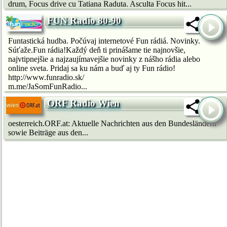
drum, Focus drive cu Tatiana Raduta. Asculta Focus hit...
FUN Radio 80-90
Funtastická hudba. Počúvaj internetové Fun rádiá. Novinky.
Súťaže.Fun rádia!Každý deň ti prinášame tie najnovšie,
najvtipnejšie a najzaujímavejšie novinky z nášho rádia alebo
online sveta. Pridaj sa ku nám a buď aj ty Fun rádio!
http://www.funradio.sk/
m.me/JaSomFunRadio...
ORF Radio Wien
oesterreich.ORF.at: Aktuelle Nachrichten aus den Bundesländern
sowie Beiträge aus den...