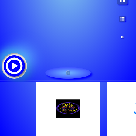
1
Radio CRE Satelital
Треклист: