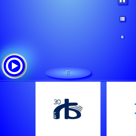
1
RADIO BALAGUER
Треклист: