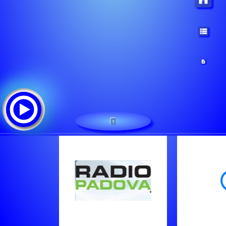
1
Radio Padova
Tracklist:
Bran Van 3000 - Drinking In La
Tallisker Feat La Vision - Somewhere
Boyzone - Picture Of You