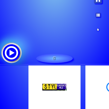
1
No Name
Tracklist: