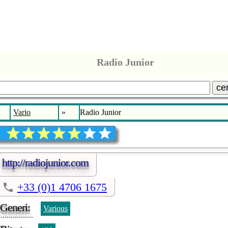
Radio Junior
ce
Vario
»
Radio Junior
http://radiojunior.com
+33 (0)1 4706 1675
Generi:
Various