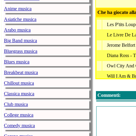
Anime musica
Che ha giocato all
Asiatiche musica
Les P'tits Lou
Arabo musica
Le Livre De L
Big Band musica
Jerome Belfort
Bluegrass musica
Diana Ross - 
Blues musica
Owl City And 
Breakbeat musica
Will I Am & Br
Chillout musica
The Simpsons 
Classica musica
Commenti:
Lady Gaga - 
Club musica
Planete Junior
College musica
Diana Ross - 
Comedy musica
Bouskidou - Vi