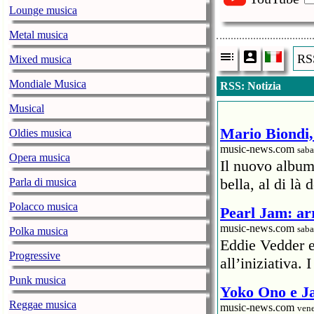
Lounge musica
Metal musica
RSS
Mixed musica
Mondiale Musica
RSS: Notizia
Musical
Mario Biondi, 
Oldies musica
music-news.com
saba
Opera musica
Il nuovo album
bella, al di là 
Parla di musica
Polacco musica
Pearl Jam: arr
music-news.com
saba
Polka musica
Eddie Vedder 
Progressive
all’iniziativa.
Punk musica
Yoko Ono e Ja
Reggae musica
music-news.com
vene