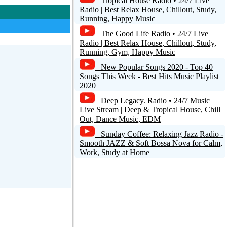
Tropical House Radio • 24/7 Live
Radio | Best Relax House, Chillout, Study,
Running, Happy Music
The Good Life Radio • 24/7 Live
Radio | Best Relax House, Chillout, Study,
Running, Gym, Happy Music
New Popular Songs 2020 - Top 40
Songs This Week - Best Hits Music Playlist
2020
Deep Legacy. Radio • 24/7 Music
Live Stream | Deep & Tropical House, Chill
Out, Dance Music, EDM
Sunday Coffee: Relaxing Jazz Radio -
Smooth JAZZ & Soft Bossa Nova for Calm,
Work, Study at Home