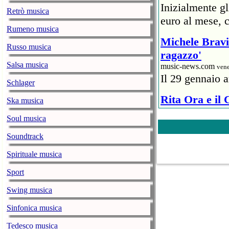
Inizialmente g
Retrò musica
euro al mese, c
Rumeno musica
Michele Bravi 
Russo musica
ragazzo'
Salsa musica
music-news.com
vene
Il 29 gennaio a
Schlager
Rita Ora e il
Ska musica
ristoratore
Soul musica
music-news.com
vene
Un rappresentan
Soundtrack
6mila euro) al 
Spirituale musica
Covid.
Sport
The Weeknd: i
Swing musica
Show
Sinfonica musica
music-news.com
vene
Il 7 febbraio l
Tedesco musica