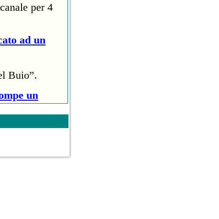
canale per 4
cato ad un
el Buio”.
rompe un
ri (circa
ollo anti
owl Halftime
ito al Raymond