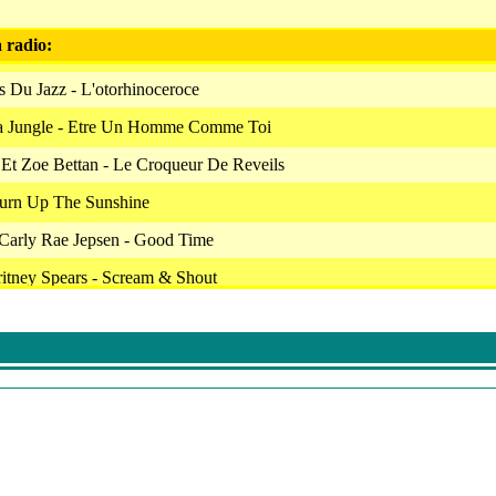
a radio:
ps Du Jazz - L'otorhinoceroce
a Jungle - Etre Un Homme Comme Toi
 Et Zoe Bettan - Le Croqueur De Reveils
Turn Up The Sunshine
Carly Rae Jepsen - Good Time
itney Spears - Scream & Shout
- Do The Bartman
Hold My Hand
 - Avec Fabrice Et Tonton
Turn Up The Sunshine
ens Faire La Bise