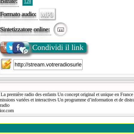
Bitrate:
128
Formato audio:
MP3
Sintetizzatore online:
Condividi il link
première radio des enfants Un concept original et unique en France 
missions variées et interactives Un programme d’information et de dist
 radio
ior.com