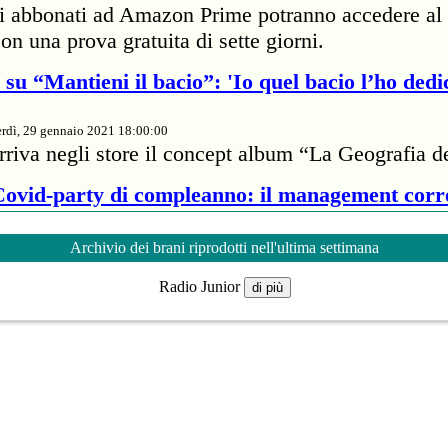
li abbonati ad Amazon Prime potranno accedere al 
on una prova gratuita di sette giorni.
su “Mantieni il bacio”: 'Io quel bacio l’ho dedi
rdì, 29 gennaio 2021 18:00:00
rriva negli store il concept album “La Geografia d
 Covid-party di compleanno: il management cor
rdì, 29 gennaio 2021 18:00:00
Archivio dei brani riprodotti nell'ultima settimana
te della cantante britannica ha passato 7mila dolla
Radio Junior
proprietario di un ristorante per infrangere il protoc
di più
nveste 5 milioni e 800mila euro per il Super B
rdì, 29 gennaio 2021 18:00:00
'autore di "Blinding Lights" salirà sul palco allest