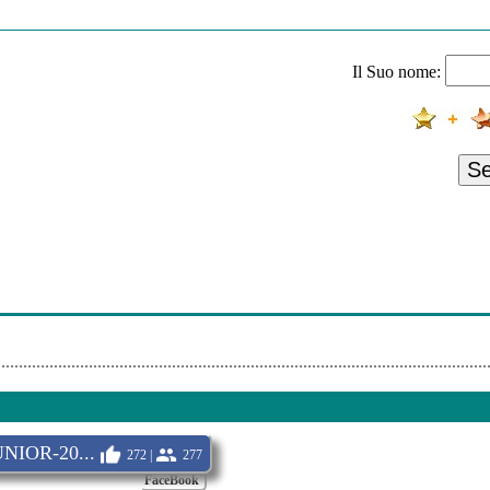
 Meme Pas Vrai
es - Oui Ou Non
Il Suo nome:
- The Me That You Don't See
 Mes Peines De Coeur
Maria
S
'tit Robert
Turn Up The Sunshine
t Veronique Perrault - Martin Matin
22 Octobre
NIOR-20...
272 |
277
FaceBook