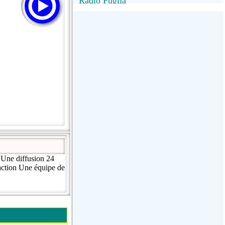
Radio Puglia
Radio Puglia
Radio VivaFm
FANTASTICA
NettunoBolognaUno
Une diffusion 24
raction Une équipe de