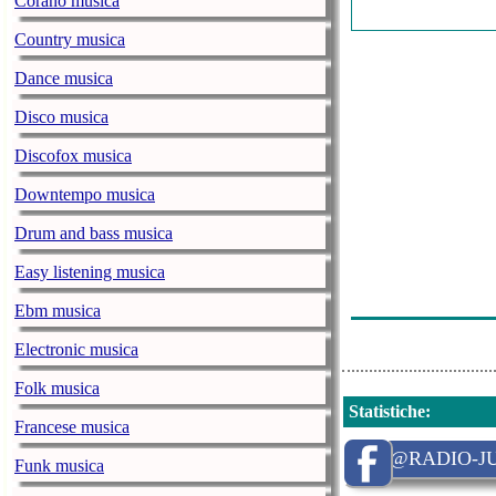
Corano musica
Bruno Coupe -
Country musica
Miguel Derenn
Dance musica
Laura Marano 
Disco musica
Andre Borbe -
Discofox musica
Ridsa - Santa 
Downtempo musica
Thibault - Le P
Drum and bass musica
Diana Ross - 
Sylvie Loche E
Easy listening musica
Ephemeride - 
Ebm musica
Electronic musica
Folk musica
Statistiche
:
Francese musica
@RADIO-JU
Funk musica