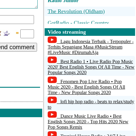
Radio Junior
The Revolution (Oldham)
GotRadio - Classic Country
Video streaming
Urbana Music Radio
Lagu Indonesia Terbaik - Terpopuler -
Radio ZENIT - 100.7 FM
end comment
Terhits Sepanjang Masa #MusicStream
#LiveMusic #DirumahAja
Radio Ideal 99.5 FM
Best Radio 1 • Live Radio Pop Music
2020' Best English Songs Of All Time - New
Popular Songs 2020
Fenomen Pop Live Radio • Pop
Music 2020 - Best English Songs Of All
Time - New Popular Songs 2020
lofi hip hop radio - beats to relax/study
to
Dance Music Live Radio • Best
English Songs 2020 - Top Hits 2020 New
Pop Songs Remix