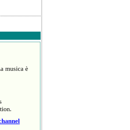
La musica è
s
tion.
channel