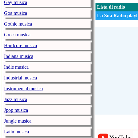
Gay musica
Lista di radio
Goa musica
La Sua Radio playli
Gothic musica
Greca musica
Hardcore musica
Indiana musica
Indie musica
Industrial musica
Instrumental musica
Jazz musica
Jpop musica
Jungle musica
Latin musica
YouTube