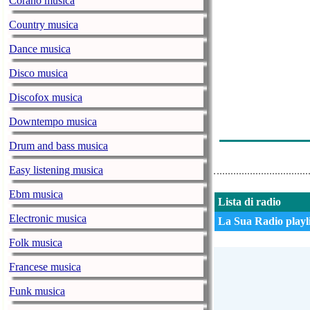
Corano musica
Jbeatz - 1 Last
Country musica
Julio Iglesias
Dance musica
Ballades De Pa
Disco musica
Les Shleu Shle
Discofox musica
Orchestre Trop
Downtempo musica
Charles Aznav
Drum and bass musica
Easy listening musica
Ebm musica
Lista di radio
Electronic musica
La Sua Radio playli
Folk musica
Francese musica
Funk musica