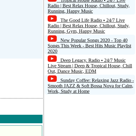
Tropical House Radio • 24/7 Live
Radio | Best Relax House, Chillout, Study,
Running, Happy Music
The Good Life Radio • 24/7 Live
Radio | Best Relax House, Chillout, Study,
Running, Gym, Happy Music
New Popular Songs 2020 - Top 40
Songs This Week - Best Hits Music Playlist
2020
Deep Legacy. Radio • 24/7 Music
Live Stream | Deep & Tropical House, Chill
Out, Dance Music, EDM
Sunday Coffee: Relaxing Jazz Radio -
Smooth JAZZ & Soft Bossa Nova for Calm,
Work, Study at Home