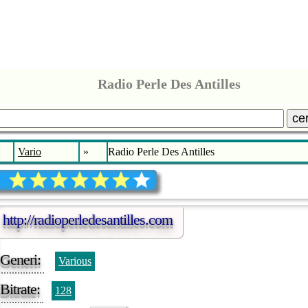
Radio Perle Des Antilles
ce
Vario
»
Radio Perle Des Antilles
http://radioperledesantilles.com
Generi:
Various
Bitrate:
128