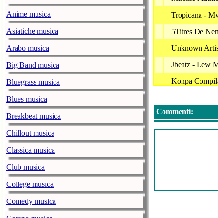
Anime musica
Tropicana - M
Asiatiche musica
5Titres De Nem
Arabo musica
Unknown Artist
Jbeatz - Lew
Big Band musica
Konpa Compilat
Bluegrass musica
Bato Always -
Blues musica
Commenti:
Original H - 
Breakbeat musica
Emeline Michel
Chillout musica
Love Kompa (
Classica musica
Klass Album F
Club musica
Dekwochay - 
College musica
Orchestre Trop
Comedy musica
Septen Live - 