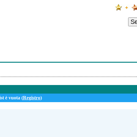
 Kiss (Feat. Yung Rich)
 - Amanec? En Tus Brazos
S
ris - Ne Me Quittes Pas (Enrico Macias)
u - Desillusion
icana D'haiti - Douceur D'aimer
our - Emmenez-Moi
st è vuota (
Registro
)