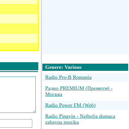
Genere: Various
Radio Pro-B Romania
Радио PREMIUM (Премиум) -
Москва
Radio Power FM (Web)
Radio Pingvin - Najbolja domaca
zabavna muzika