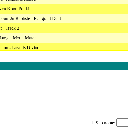
wen Konn Pouki
ours Jn Baptiste - Flangrant Delit
 - Track 2
 Manyen Moun Mwen
ion - Love Is Divine
 Mwen Vo Plis Ke Sa
Love Hangover
 - Pi Fo Pi Lwen
2017) - Fanm
e'l Ak Tout Ke'w - M'ap Marye
R?t? Av?'m
icana - Rose Marie
Il Suo nome:
Pa Jug