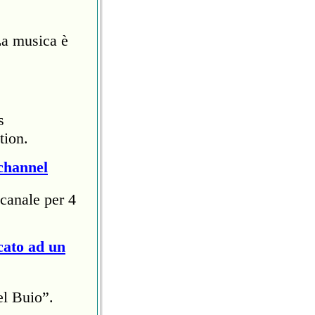
La musica è
s
tion.
channel
canale per 4
cato ad un
el Buio”.