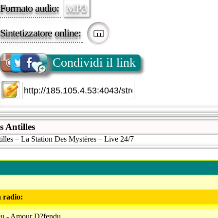
Formato audio:
MP3
Sintetizzatore online:
Condividi il link
 Antilles
illes – La Station Des Mystères – Live 24/7
a radio:
ieu - Amour D?fendu