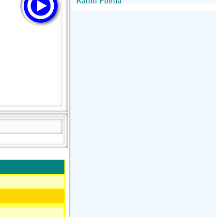
Radio Puglia
Radio Puglia
Radio VivaFm
FANTASTICA
NettunoBolognaUno