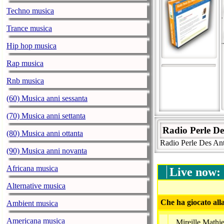
Techno musica
Trance musica
Hip hop musica
Rap musica
Rnb musica
(60) Musica anni sessanta
(70) Musica anni settanta
Radio Perle Des
(80) Musica anni ottanta
Radio Perle Des Ant
(90) Musica anni novanta
Africana musica
Live now:
Alternative musica
Che ha giocato all
Ambient musica
Americana musica
Mireille Math