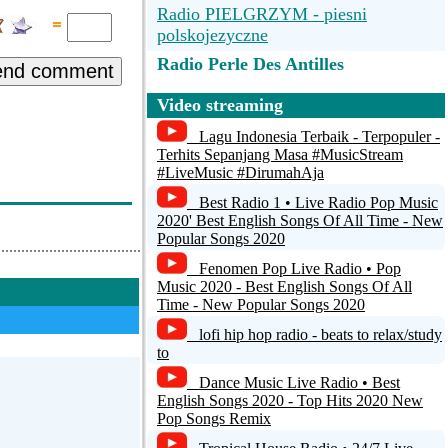
Radio PIELGRZYM - piesni
polskojezyczne
Radio Perle Des Antilles
end comment
Radio Perfecto, La seule radio classic
Video streaming
rock !
Lagu Indonesia Terbaik - Terpopuler -
Terhits Sepanjang Masa #MusicStream
Radio Park Fm
#LiveMusic #DirumahAja
Radio Paratiritis
Best Radio 1 • Live Radio Pop Music
2020' Best English Songs Of All Time - New
tu pana
Popular Songs 2020
Fenomen Pop Live Radio • Pop
Radio Paloma - 100% deutscher
Music 2020 - Best English Songs Of All
Schlager!
Time - New Popular Songs 2020
lofi hip hop radio - beats to relax/study
to
Dance Music Live Radio • Best
English Songs 2020 - Top Hits 2020 New
Pop Songs Remix