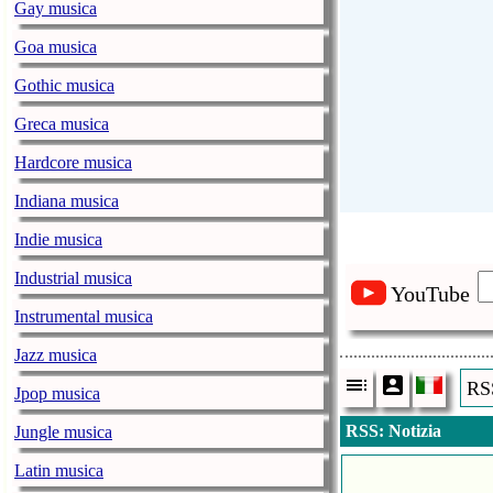
Gay musica
Goa musica
Gothic musica
Greca musica
Hardcore musica
Indiana musica
Indie musica
Industrial musica
YouTube
Instrumental musica
Jazz musica
RSS
Jpop musica
RSS: Notizia
Jungle musica
Latin musica