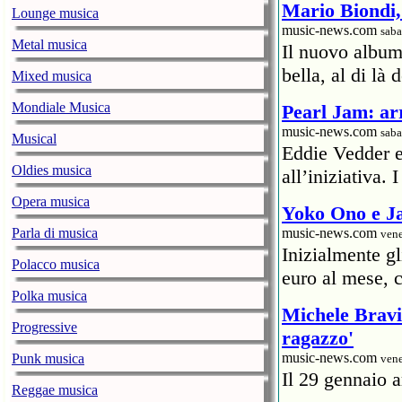
Mario Biondi, 
Lounge musica
music-news.com
saba
Metal musica
Il nuovo album
bella, al di là 
Mixed musica
Mondiale Musica
Pearl Jam: arr
music-news.com
saba
Musical
Eddie Vedder 
Oldies musica
all’iniziativa.
Opera musica
Yoko Ono e Ja
Parla di musica
music-news.com
vene
Inizialmente g
Polacco musica
euro al mese, c
Polka musica
Michele Bravi 
Progressive
ragazzo'
music-news.com
Punk musica
vene
Il 29 gennaio a
Reggae musica