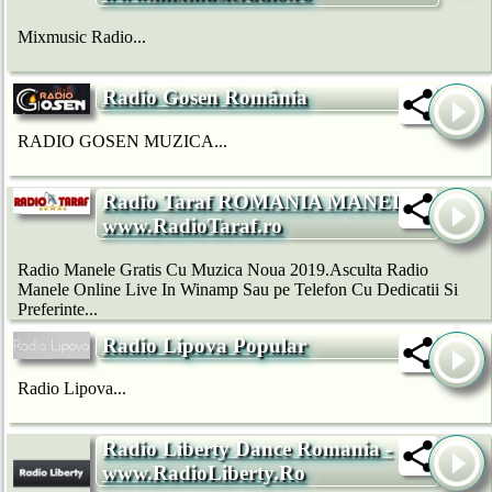
Mixmusic Radio...
Radio Gosen România
RADIO GOSEN MUZICA...
Radio Taraf ROMANIA MANELE -
www.RadioTaraf.ro
Radio Manele Gratis Cu Muzica Noua 2019.Asculta Radio
Manele Online Live In Winamp Sau pe Telefon Cu Dedicatii Si
Preferinte...
Radio Lipova Popular
Radio Lipova...
Radio Liberty Dance Romania -
www.RadioLiberty.Ro