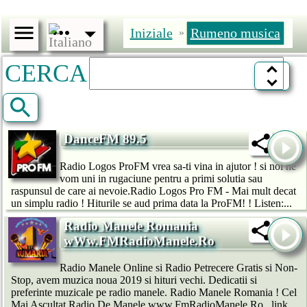
Iniziale
Rumeno musica
»
CERCA
DanceFM 89.5
Radio Logos ProFM vrea sa-ti vina in ajutor ! si noi ne
vom uni in rugaciune pentru a primi solutia sau
raspunsul de care ai nevoie.Radio Logos Pro FM - Mai mult decat
un simplu radio ! Hiturile se aud prima data la ProFM! ! Listen:...
Radio Manele Romania
wWw.FMRadioManele.Ro
Radio Manele Online si Radio Petrecere Gratis si Non-
Stop, avem muzica noua 2019 si hituri vechi. Dedicatii si
preferinte muzicale pe radio manele. Radio Manele Romania ! Cel
Mai Ascultat Radio De Manele www.FmRadioManele.Ro , link