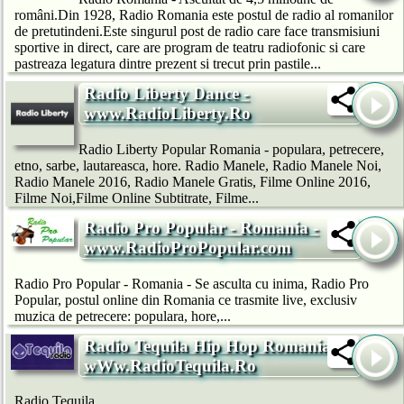
români.Din 1928, Radio Romania este postul de radio al romanilor
de pretutindeni.Este singurul post de radio care face transmisiuni
sportive in direct, care are program de teatru radiofonic si care
pastreaza legatura dintre prezent si trecut prin pastile...
Radio Liberty Dance -
www.RadioLiberty.Ro
Radio Liberty Popular Romania - populara, petrecere,
etno, sarbe, lautareasca, hore. Radio Manele, Radio Manele Noi,
Radio Manele 2016, Radio Manele Gratis, Filme Online 2016,
Filme Noi,Filme Online Subtitrate, Filme...
Radio Pro Popular - Romania -
www.RadioProPopular.com
Radio Pro Popular - Romania - Se asculta cu inima, Radio Pro
Popular, postul online din Romania ce trasmite live, exclusiv
muzica de petrecere: populara, hore,...
Radio Tequila Hip Hop Romania
wWw.RadioTequila.Ro
Radio Tequila...