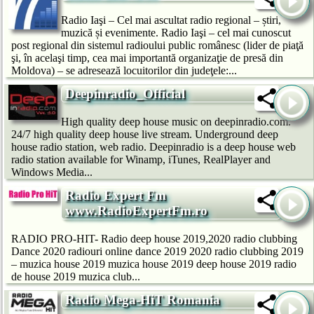
Radio Iaşi – Cel mai ascultat radio regional – știri,
muzică și evenimente. Radio Iaşi – cel mai cunoscut
post regional din sistemul radioului public românesc (lider de piaţă
şi, în acelaşi timp, cea mai importantă organizaţie de presă din
Moldova) – se adresează locuitorilor din judeţele:...
Deepinradio_Official
High quality deep house music on deepinradio.com.
24/7 high quality deep house live stream. Underground deep
house radio station, web radio. Deepinradio is a deep house web
radio station available for Winamp, iTunes, RealPlayer and
Windows Media...
Radio Expert Fm
www.RadioExpertFm.ro
RADIO PRO-HIT- Radio deep house 2019,2020 radio clubbing
Dance 2020 radiouri online dance 2019 2020 radio clubbing 2019
– muzica house 2019 muzica house 2019 deep house 2019 radio
de house 2019 muzica club...
Radio Mega-HiT Romania