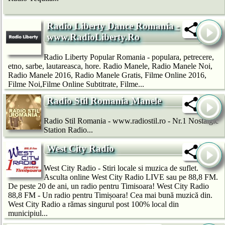
Radio Liberty Dance Romania -
www.RadioLiberty.Ro
Radio Liberty Popular Romania - populara, petrecere,
etno, sarbe, lautareasca, hore. Radio Manele, Radio Manele Noi,
Radio Manele 2016, Radio Manele Gratis, Filme Online 2016,
Filme Noi,Filme Online Subtitrate, Filme...
Radio Stil Romania Manele
Radio Stil Romania - www.radiostil.ro - Nr.1 Nostalgic
Station Radio...
West City Radio
West City Radio - Stiri locale si muzica de suflet.
Asculta online West City Radio LIVE sau pe 88,8 FM.
De peste 20 de ani, un radio pentru Timisoara! West City Radio
88,8 FM - Un radio pentru Timișoara! Cea mai bună muzică din.
West City Radio a rămas singurul post 100% local din
municipiul...