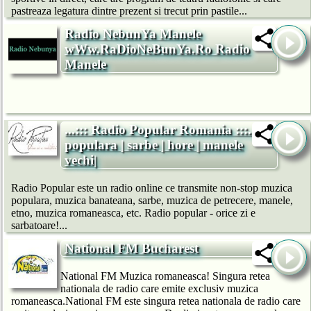
pastreaza legatura dintre prezent si trecut prin pastile...
Radio NebunYa Manele
wWw.RaDioNeBunYa.Ro Radio
Manele
...::: Radio Popular Romania :::... |
populara | sarbe | hore | manele
vechi|
Radio Popular este un radio online ce transmite non-stop muzica
populara, muzica banateana, sarbe, muzica de petrecere, manele,
etno, muzica romaneasca, etc. Radio popular - orice zi e
sarbatoare!...
National FM Bucharest
National FM Muzica romaneasca! Singura retea
nationala de radio care emite exclusiv muzica
romaneasca.National FM este singura retea nationala de radio care