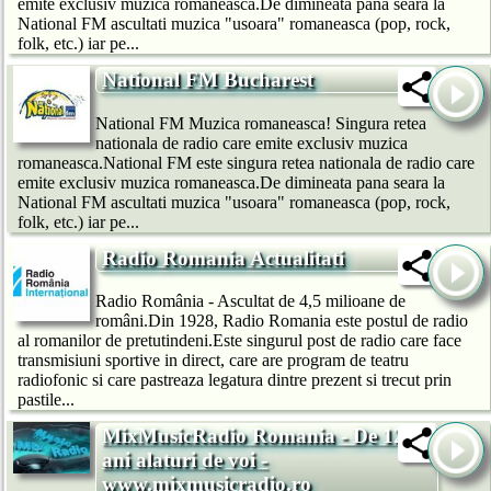
emite exclusiv muzica romaneasca.De dimineata pana seara la
National FM ascultati muzica "usoara" romaneasca (pop, rock,
folk, etc.) iar pe...
National FM Bucharest
National FM Muzica romaneasca! Singura retea
nationala de radio care emite exclusiv muzica
romaneasca.National FM este singura retea nationala de radio care
emite exclusiv muzica romaneasca.De dimineata pana seara la
National FM ascultati muzica "usoara" romaneasca (pop, rock,
folk, etc.) iar pe...
Radio Romania Actualitati
Radio România - Ascultat de 4,5 milioane de
români.Din 1928, Radio Romania este postul de radio
al romanilor de pretutindeni.Este singurul post de radio care face
transmisiuni sportive in direct, care are program de teatru
radiofonic si care pastreaza legatura dintre prezent si trecut prin
pastile...
MixMusicRadio Romania - De 12
ani alaturi de voi -
www.mixmusicradio.ro