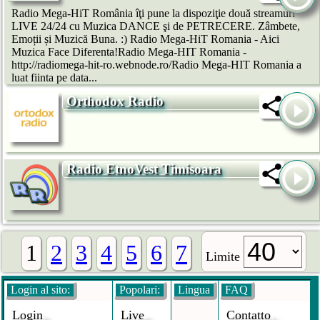
Radio Mega-HiT România îţi pune la dispoziţie două streamuri
LIVE 24/24 cu Muzica DANCE şi de PETRECERE. Zâmbete,
Emoții și Muzică Buna. :) Radio Mega-HiT Romania - Aici
Muzica Face Diferenta!Radio Mega-HIT Romania -
http://radiomega-hit-ro.webnode.ro/Radio Mega-HIT Romania a
luat fiinta pe data...
Orthodox Radio
Radio EtnoVest Timisoara
1
2
3
4
5
6
7
Limite
Login al sito:
Popolari:
Lingua
FAQ
Login
Live
Contatto