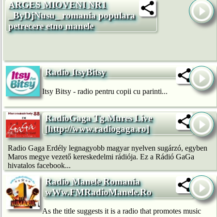
ARGES MIOVENI NR1
_ByDjNusu_ romania populara
petrecere etno manele
Radio ItsyBitsy
Itsy Bitsy - radio pentru copii cu parinti...
RadioGaga Tg.Mures Live
[http://www.radiogaga.ro]
Radio Gaga Erdély legnagyobb magyar nyelven sugárzó, egyben
Maros megye vezető kereskedelmi rádiója. Ez a Rádió GaGa
hivatalos facebook...
Radio Manele Romania
wWw.FMRadioManele.Ro
As the title suggests it is a radio that promotes music