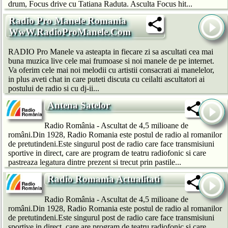
drum, Focus drive cu Tatiana Raduta. Asculta Focus hit...
Radio Pro Manele Romania
WwW.RadioProManele.Com
RADIO Pro Manele va asteapta in fiecare zi sa ascultati cea mai
buna muzica live cele mai frumoase si noi manele de pe internet.
Va oferim cele mai noi melodii cu artistii consacrati ai manelelor,
in plus aveti chat in care puteti discuta cu ceilalti ascultatori ai
postului de radio si cu dj-ii...
Antena Satelor
Radio România - Ascultat de 4,5 milioane de
români.Din 1928, Radio Romania este postul de radio al romanilor
de pretutindeni.Este singurul post de radio care face transmisiuni
sportive in direct, care are program de teatru radiofonic si care
pastreaza legatura dintre prezent si trecut prin pastile...
Radio Romania Actualitati
Radio România - Ascultat de 4,5 milioane de
români.Din 1928, Radio Romania este postul de radio al romanilor
de pretutindeni.Este singurul post de radio care face transmisiuni
sportive in direct, care are program de teatru radiofonic si care