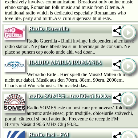
exclusively involves communication. Broadcast only online music
ethno songs, Romanian folk music and music from Oltenia. A
traditional radio which is dedicated especially Romanians who
love life, party and mirth.Asa cum sugereaza titlul este...
Radio Guerrilla
Radio Guerrilla - Binili invinge Independent alternative
radio station. Ne place libertatea si nu libertinajul de consum. Ne
place sa punem cap acolo unde altii vad doar...
RADIO MARIA ROMANIA
Webradio Erde - Hier spielt die Musik! Mitten drin und
nicht nur dabei. Musik aus den 70ern, 80ern, 90ern, 2000ern,
Charts und Wunschmusik. Du machst das...
radio SOMES - traditie si folclor
Radio SOMEȘ este un post care promovează folclorul
autentic ardelenesc, prin tradițiile, obiceiurile străvechi,
portul, cântecul si jocul autentic. Frecvențe de recepție FM:
Bistrița-Năsăud 96.6 MHz Cluj 93.8...
Radio Iasi - FM