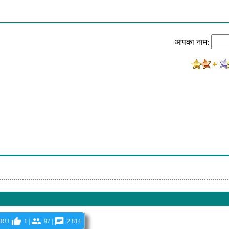
ay (Drum'n'bass Mix)
 Recycle
आपका नाम:
Eugenik (Drum'n'bass Mix)
t Me On Behalf
nger
on 2012
 Guy
 Summer
g For You
ru
1 |
97 |
2 814