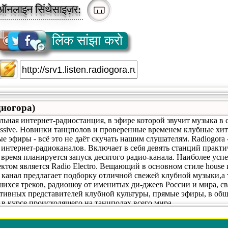
ऑनलाइन सिंथेसाइज़र:
लिंक सांझा करो
диогора)
альная интернет-радиостанция, в эфире которой звучит музыка в 
gressive. Новинки танцполов и проверенные временем клубные хи
 эфиры - всё это не даёт скучать нашим слушателям. Radiogora 
 интернет-радиоканалов. Включает в себя девять станций практ
 время планируется запуск десятого радио-канала. Наиболее ус
том является Radio Electro. Вещающий в основном стиле house 
т канал предлагает подборку отличной свежей клубной музыки,а
ихся треков, радиошоу от именитых ди-джеев России и мира, с
тивных представителей клубной культуры, прямые эфиры, в общ
ь в курсе происходящего на танцполах всего мира.