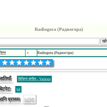
Radiogora (Радиогора)
खोज
भिन्न
»
Radiogora (Радиогора)
जातियाँ:
विभिन्न संगीत - Various
बिटरेट:
64
ध्वनि प्रारूप:
MP3