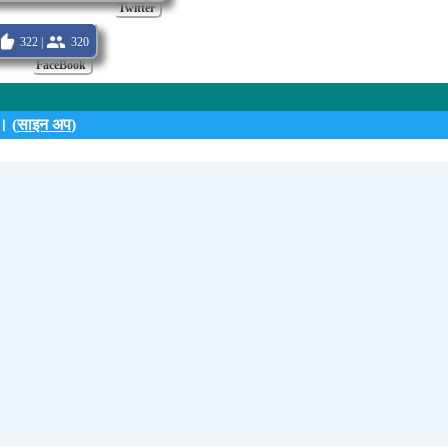
Twitter
322 |
320
FaceBook
। (
साइन अप
)