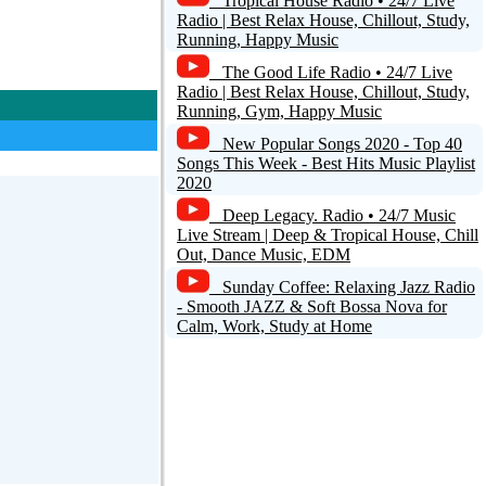
Tropical House Radio • 24/7 Live
Radio | Best Relax House, Chillout, Study,
Running, Happy Music
The Good Life Radio • 24/7 Live
Radio | Best Relax House, Chillout, Study,
Running, Gym, Happy Music
New Popular Songs 2020 - Top 40
Songs This Week - Best Hits Music Playlist
2020
Deep Legacy. Radio • 24/7 Music
Live Stream | Deep & Tropical House, Chill
Out, Dance Music, EDM
Sunday Coffee: Relaxing Jazz Radio
- Smooth JAZZ & Soft Bossa Nova for
Calm, Work, Study at Home