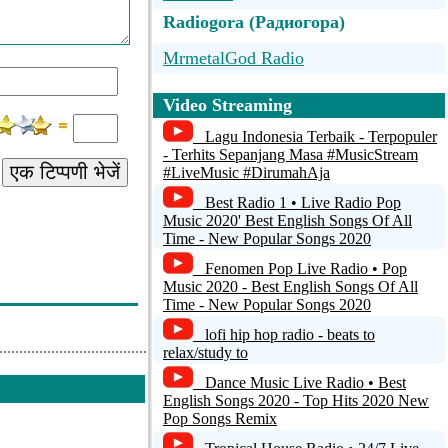
Radiogora (Радиогора)
MrmetalGod Radio
Promesa de Vida
Video Streaming
Radio Pro-B Romania
Lagu Indonesia Terbaik - Terpopuler
- Terhits Sepanjang Masa #MusicStream
एक टिप्पणी भेजें
Радио PREMIUM (Премиум) -
#LiveMusic #DirumahAja
Москва
Best Radio 1 • Live Radio Pop
Music 2020' Best English Songs Of All
Radio Power FM (Web)
Time - New Popular Songs 2020
Fenomen Pop Live Radio • Pop
Music 2020 - Best English Songs Of All
Time - New Popular Songs 2020
lofi hip hop radio - beats to
relax/study to
Dance Music Live Radio • Best
English Songs 2020 - Top Hits 2020 New
Pop Songs Remix