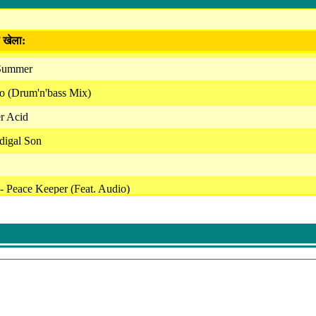
ा खेला:
 Summer
go (Drum'n'bass Mix)
er Acid
digal Son
 Peace Keeper (Feat. Audio)
k B - The Breaks
ay (Drum'n'bass Mix)
 (Drum'n'bass Mix)
ses - Ripped
ut