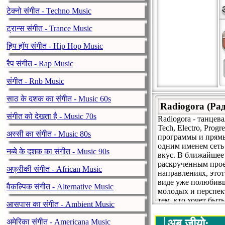
टेक्नो संगीत - Techno Music
ट्रान्स संगीत - Trance Music
हिप हॉप संगीत - Hip Hop Music
रैप संगीत - Rap Music
संगीत - Rnb Music
साठ के दशक का संगीत - Music 60s
Radiogora (Ра
संगीत को देखता है - Music 70s
Radiogora - танцев
Tech, Electro, Pro
अस्सी का संगीत - Music 80s
программы и прямые
одним именем сеть
नब्बे के दशक का संगीत - Music 90s
вкус. В ближайшее
раскрученным проек
अफ्रीकी संगीत - African Music
направлениях, это
виде уже полюбивш
वैकल्पिक संगीत - Alternative Music
молодых и перспек
тем, кто хочет быт
आसपास का संगीत - Ambient Music
http://radiogora.ru
अब जीयो:
अमेरिका संगीत - Americana Music