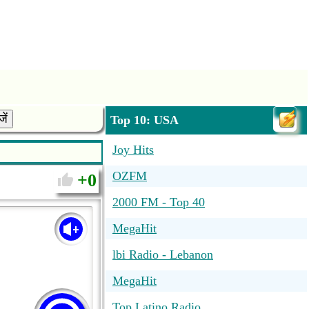
ें
Top 10: USA
Joy Hits
OZFM
0
2000 FM - Top 40
MegaHit
lbi Radio - Lebanon
MegaHit
Top Latino Radio