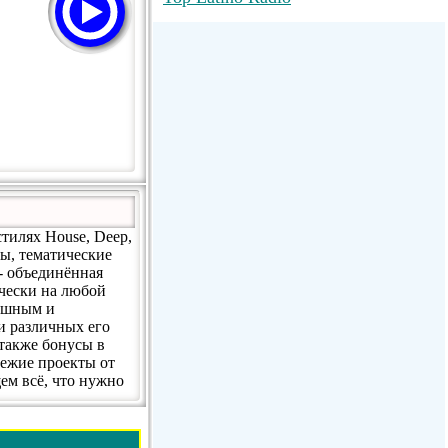
RadioMaxMusic Greatest Hits 256K
Stream
88.1 The Park (WSDP-FM) |
Plymouth, MI USA
Joy Hits
стилях House, Deep,
ты, тематические
- объединённая
ически на любой
пешным и
и различных его
 также бонусы в
вежие проекты от
ем всё, что нужно