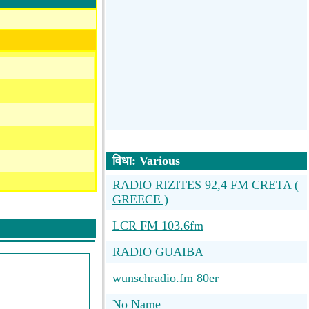
विधा: Various
RADIO RIZITES 92,4 FM CRETA (
GREECE )
LCR FM 103.6fm
RADIO GUAIBA
wunschradio.fm 80er
No Name