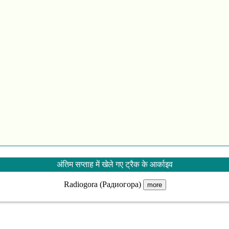
अंतिम सप्ताह में खेले गए ट्रैक के आर्काइव
Radiogora (Радиогора)
more