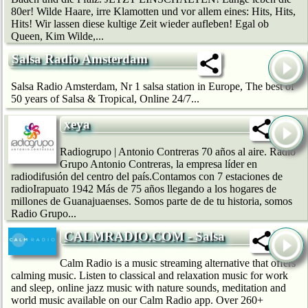
80er! Wilde Haare, irre Klamotten und vor allem eines: Hits, Hits,
Hits! Wir lassen diese kultige Zeit wieder aufleben! Egal ob
Queen, Kim Wilde,...
Salsa Radio Amsterdam
Salsa Radio Amsterdam, Nr 1 salsa station in Europe, The best of
50 years of Salsa & Tropical, Online 24/7...
xeya
Radiogrupo | Antonio Contreras 70 años al aire. Radio
Grupo Antonio Contreras, la empresa líder en
radiodifusión del centro del país.Contamos con 7 estaciones de
radioIrapuato 1942 Más de 75 años llegando a los hogares de
millones de Guanajuaenses. Somos parte de de tu historia, somos
Radio Grupo...
CALMRADIO.COM - Salsa
Calm Radio is a music streaming alternative that offers
calming music. Listen to classical and relaxation music for work
and sleep, online jazz music with nature sounds, meditation and
world music available on our Calm Radio app. Over 260+