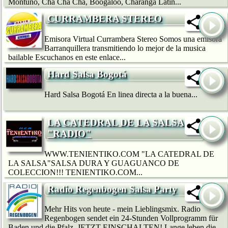
Montuno, Cha Cha Cha, Boogaloo, Charanga Latin...
CURRAMBERA STEREO
Emisora Virtual Currambera Stereo Somos una emisora
Barranquillera transmitiendo lo mejor de la musica
bailable Escuchanos en este enlace...
Hard Salsa Bogotá
Hard Salsa Bogotá En linea directa a la buena...
LA CATEDRAL DE LA SALSA
"RADIO"
WWW.TENIENTIKO.COM "LA CATEDRAL DE
LA SALSA"SALSA DURA Y GUAGUANCO DE
COLECCION!!! TENIENTIKO.COM...
Radio Regenbogen Salsa Party
Mehr Hits von heute - mein Lieblingsmix. Radio
Regenbogen sendet ein 24-Stunden Vollprogramm für
Baden und die Pfalz. JETZT EINSCHALTEN! Lange leben die