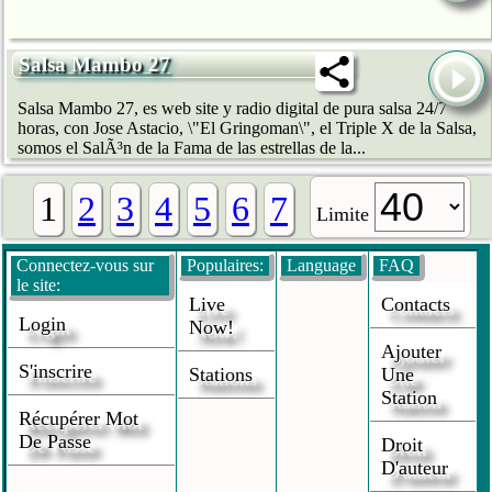
Salsa Mambo 27
Salsa Mambo 27, es web site y radio digital de pura salsa 24/7
horas, con Jose Astacio, \"El Gringoman\", el Triple X de la Salsa,
somos el SalÃ³n de la Fama de las estrellas de la...
1
2
3
4
5
6
7
Limite
Connectez-vous sur
Populaires:
Language
FAQ
le site:
Live
Contacts
Login
Now!
Ajouter
S'inscrire
Stations
Une
Station
Récupérer Mot
De Passe
Droit
D'auteur