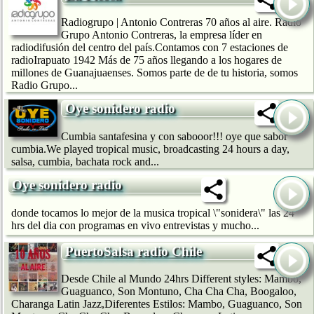
Radiogrupo | Antonio Contreras 70 años al aire. Radio
Grupo Antonio Contreras, la empresa líder en
radiodifusión del centro del país.Contamos con 7 estaciones de
radioIrapuato 1942 Más de 75 años llegando a los hogares de
millones de Guanajuaenses. Somos parte de de tu historia, somos
Radio Grupo...
Oye sonidero radio
Cumbia santafesina y con sabooor!!! oye que sabor
cumbia.We played tropical music, broadcasting 24 hours a day,
salsa, cumbia, bachata rock and...
Oye sonidero radio
donde tocamos lo mejor de la musica tropical \"sonidera\" las 24
hrs del dia con programas en vivo entrevistas y mucho...
PuertoSalsa radio Chile
Desde Chile al Mundo 24hrs Different styles: Mambo,
Guaguanco, Son Montuno, Cha Cha Cha, Boogaloo,
Charanga Latin Jazz,Diferentes Estilos: Mambo, Guaguanco, Son