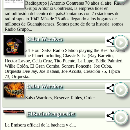
Radiogrupo | Antonio Contreras 70 años al aire. Radio
Grupo Antonio Contreras, la empresa líder en
radiodifusión del centro del país.Contamos con 7 estaciones de
radioIrapuato 1942 Más de 75 años llegando a los hogares de
millones de Guanajuaenses. Somos parte de de tu historia, somos
Radio Grupo...
Salsa Warriors
24-Hour Salsa Radio Station playing the Best Salsa on
the Planet including Classic Salsa (Ray Barretto,
Hector Lavoe, Celia Cruz, Tito Puente, La Lupe, Eddie Palmieri,
Willie Colón, El Gran Comba, Sonora Ponceña, Joe Cuba,
Orquesta Dee Jay, Joe Bataan, Joe Acosta, Creación 75, Típica
73, Orquesta...
Salsa Warriors
Salsa Warriors, Reserve Tables, Order...
ElBachaRengue.Net
La Emisora official de la bachata y el...