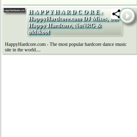
H A P P Y H A R D C O R E -
HappyHardcore.com DJ Mixes, UK
Happy Hardcore, NuNRG &
oldskool
HappyHardcore.com - The most popular hardcore dance music
site in the world....