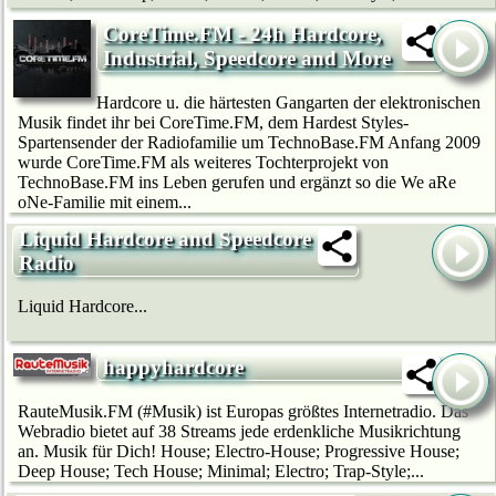
CoreTime.FM - 24h Hardcore,
Industrial, Speedcore and More
Hardcore u. die härtesten Gangarten der elektronischen
Musik findet ihr bei CoreTime.FM, dem Hardest Styles-
Spartensender der Radiofamilie um TechnoBase.FM Anfang 2009
wurde CoreTime.FM als weiteres Tochterprojekt von
TechnoBase.FM ins Leben gerufen und ergänzt so die We aRe
oNe-Familie mit einem...
Liquid Hardcore and Speedcore
Radio
Liquid Hardcore...
happyhardcore
RauteMusik.FM (#Musik) ist Europas größtes Internetradio. Das
Webradio bietet auf 38 Streams jede erdenkliche Musikrichtung
an. Musik für Dich! House; Electro-House; Progressive House;
Deep House; Tech House; Minimal; Electro; Trap-Style;...