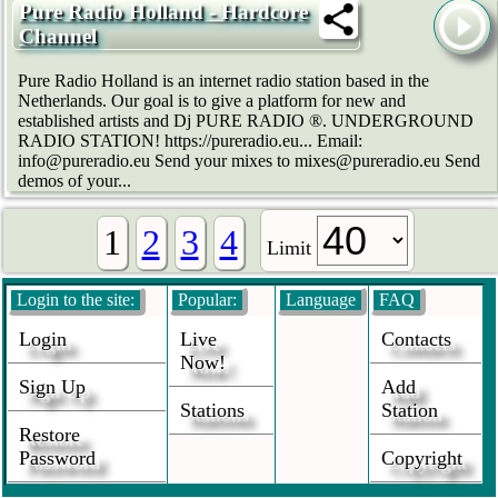
Pure Radio Holland - Hardcore
Channel
Pure Radio Holland is an internet radio station based in the
Netherlands. Our goal is to give a platform for new and
established artists and Dj PURE RADIO ®. UNDERGROUND
RADIO STATION! https://pureradio.eu... Email:
info@pureradio.eu Send your mixes to mixes@pureradio.eu Send
demos of your...
1
2
3
4
Limit
Login to the site:
Popular:
Language
FAQ
Login
Live
Contacts
Now!
Sign Up
Add
Stations
Station
Restore
Password
Copyright