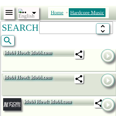
Home
Hardcore Music
»
SEARCH
idobi Howl: idobi.com
idobi Howl: idobi.com
idobi Howl: idobi.com