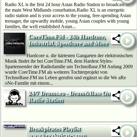
Radio XL is the first 24 hour Asian Radio Station to broadcast in
the main West Midlands conurbation.Radio XL is an energetic
radio station and is your access to the young, free-spending Asian
teenager, the upwardly mobile, young Asian couples with young
families, the well established Asian...
CoreTime.FM - 24h Hardcore,
Industrial, Speedcore and More
Hardcore u. die härtesten Gangarten der elektronischen
Musik findet ihr bei CoreTime.FM, dem Hardest Styles-
Spartensender der Radiofamilie um TechnoBase.FM Anfang 2009
wurde CoreTime.FM als weiteres Tochterprojekt von
TechnoBase.FM ins Leben gerufen und ergänzt so die We aRe
oNe-Familie mit einem...
24/7 Drums.ro - Drum&Bass Online
Radio Station
Breakpirates Playlist
www.breakpirates.com