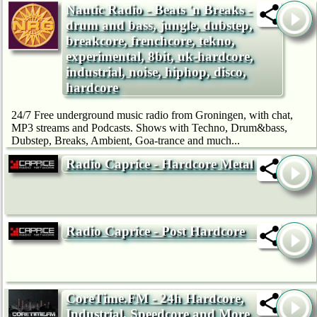
Nautic Radio - Beats 'n Breaks -
drum and bass, jungle, dubstep,
breakcore, frenchcore, tekno,
experimental, 8bit, uk-hardcore,
industrial, noise, hiphop, disco,
hardcore
24/7 Free underground music radio from Groningen, with chat,
MP3 streams and Podcasts. Shows with Techno, Drum&bass,
Dubstep, Breaks, Ambient, Goa-trance and much...
Radio Caprice - Hardcore Metal
Radio Caprice - Post Hardcore
CoreTime.FM - 24h Hardcore,
Industrial, Speedcore and More