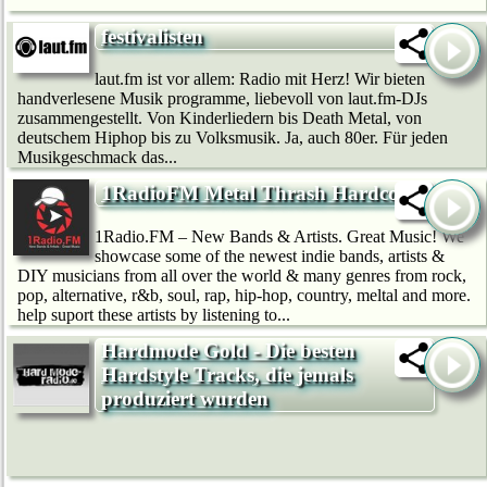
festivalisten
laut.fm ist vor allem: Radio mit Herz! Wir bie­ten
handverlesene Musik programme, liebevoll von laut.fm-DJs
zusammengestellt. Von Kinderliedern bis Death Metal, von
deutschem Hip­hop bis zu Volksmusik. Ja, auch 80er. Für jeden
Musikgeschmack das...
1RadioFM Metal Thrash Hardcore
1Radio.FM – New Bands & Artists. Great Music! We
showcase some of the newest indie bands, artists &
DIY musicians from all over the world & many genres from rock,
pop, alternative, r&b, soul, rap, hip-hop, country, meltal and more.
help suport these artists by listening to...
Hardmode Gold - Die besten
Hardstyle Tracks, die jemals
produziert wurden