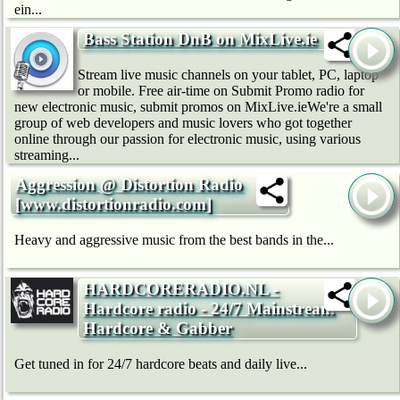
ein...
Bass Station DnB on MixLive.ie
Stream live music channels on your tablet, PC, laptop
or mobile. Free air-time on Submit Promo radio for
new electronic music, submit promos on MixLive.ieWe're a small
group of web developers and music lovers who got together
online through our passion for electronic music, using various
streaming...
Aggression @ Distortion Radio
[www.distortionradio.com]
Heavy and aggressive music from the best bands in the...
HARDCORERADIO.NL -
Hardcore radio - 24/7 Mainstream
Hardcore & Gabber
Get tuned in for 24/7 hardcore beats and daily live...