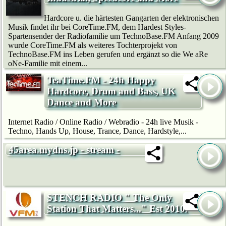
Hardcore u. die härtesten Gangarten der elektronischen
Musik findet ihr bei CoreTime.FM, dem Hardest Styles-
Spartensender der Radiofamilie um TechnoBase.FM Anfang 2009
wurde CoreTime.FM als weiteres Tochterprojekt von
TechnoBase.FM ins Leben gerufen und ergänzt so die We aRe
oNe-Familie mit einem...
TeaTime.FM - 24h Happy
Hardcore, Drum and Bass, UK
Dance and More
Internet Radio / Online Radio / Webradio - 24h live Musik -
Techno, Hands Up, House, Trance, Dance, Hardstyle,...
45area.mydns.jp - stream -
STENCH RADIO " The Only
Station That Matters..." Est 2010.