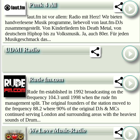
Punk 4 All
laut.fm ist vor allem: Radio mit Herz! Wir bie­ten
handverlesene Musik programme, liebevoll von laut.fm-DJs
zusammengestellt. Von Kinderliedern bis Death Metal, von
deutschem Hip­hop bis zu Volksmusik. Ja, auch 80er. Für jeden
Musikgeschmack das...
UDMI Radio
Rude fm.com
Rude fm established in 1992 broadcasting on the
frequency 104.3 until 1998 when the rude fm
management split. The original founders of the station moved to
the frequency 88.2 where 90% of the original DJs & MCs
continued serving London and surrounding areas with the heaviest
sounds of Drum...
We Love Music-Radio