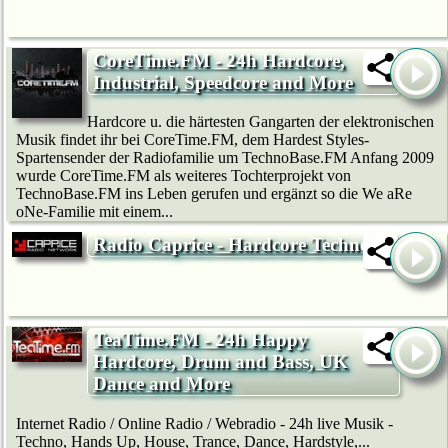
CoreTime.FM - 24h Hardcore,
Industrial, Speedcore and More
Hardcore u. die härtesten Gangarten der elektronischen
Musik findet ihr bei CoreTime.FM, dem Hardest Styles-
Spartensender der Radiofamilie um TechnoBase.FM Anfang 2009
wurde CoreTime.FM als weiteres Tochterprojekt von
TechnoBase.FM ins Leben gerufen und ergänzt so die We aRe
oNe-Familie mit einem...
Radio Caprice - Hardcore Techno
TeaTime.FM - 24h Happy
Hardcore, Drum and Bass, UK
Dance and More
Internet Radio / Online Radio / Webradio - 24h live Musik -
Techno, Hands Up, House, Trance, Dance, Hardstyle,...