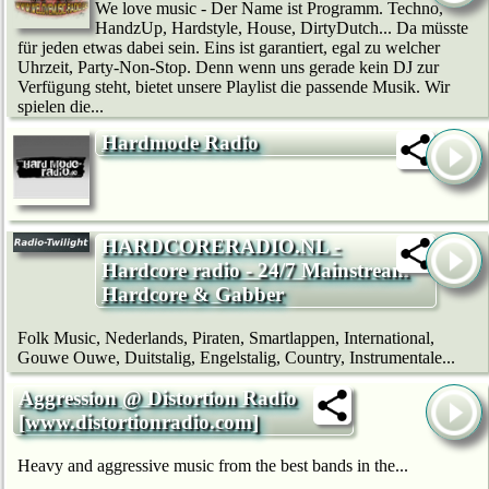
We love music - Der Name ist Programm. Techno,
HandzUp, Hardstyle, House, DirtyDutch... Da müsste
für jeden etwas dabei sein. Eins ist garantiert, egal zu welcher
Uhrzeit, Party-Non-Stop. Denn wenn uns gerade kein DJ zur
Verfügung steht, bietet unsere Playlist die passende Musik. Wir
spielen die...
Hardmode Radio
HARDCORERADIO.NL -
Hardcore radio - 24/7 Mainstream
Hardcore & Gabber
Folk Music, Nederlands, Piraten, Smartlappen, International,
Gouwe Ouwe, Duitstalig, Engelstalig, Country, Instrumentale...
Aggression @ Distortion Radio
[www.distortionradio.com]
Heavy and aggressive music from the best bands in the...