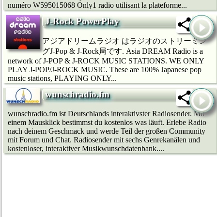
numéro W595015068 Only1 radio utilisant la plateforme...
J-Rock PowerPlay
アジアドリームラジオ はラジオのストリーミン
グJ-Pop & J-Rock局です. Asia DREAM Radio is a
network of J-POP & J-ROCK MUSIC STATIONS. WE ONLY
PLAY J-POP/J-ROCK MUSIC. These are 100% Japanese pop
music stations, PLAYING ONLY...
wunschradio.fm
wunschradio.fm ist Deutschlands interaktivster Radiosender. Mit
einem Mausklick bestimmst du kostenlos was läuft. Erlebe Radio
nach deinem Geschmack und werde Teil der großen Community
mit Forum und Chat. Radiosender mit sechs Genrekanälen und
kostenloser, interaktiver Musikwunschdatenbank....