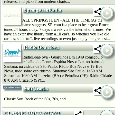
releases, and picks from modern charts...
SpringsteenRadio
ALL SPRINGSTEEN - ALL THE TIME!As the
name suggests, SR.com is a place to hear great Bruce
tunes 24 hours a day, 7 days a week via the internet or iTunes. We
have an extensive library from a...ll era's, so whether you like old
rarities, solo stuff, live recordings or even just enjoy the greatest...
Radio Boa Nova
RadioBoaNova - Guarulhos Em 1949 começou o
trabalho do Centro Espírita Nosso Lar, no bairro de
Santana, na cidade de São Paulo. Rádio Boa Nova e Tv Boa
Nova, tudo sobre espiritismo. Sintonia: São Paulo: 1450 AM
Sorocaba: 1080 AM Juazeiro (BA) e Petrolina (PE): Rádio Cidade
870 AM Cruzeiro (SP):...
Soft Tracks
Classic Soft Rock of the 60s, 70s, and...
CLASSIC ROCK MIAMI