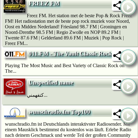
FREEZ FM
Freez FM. Het station met de beste Pop & Rock Freez
FM! Het radiostation met de beste pop rock muziek voor Noord,
Oost en Midden Nederland! Friesland 98.7 FM | Groningen en
Noord-Drenthe 98.5 FM | Regio Zwolle en NOP 89.2 FM |
Twente 87.6 FM | Gelderland 89.6 FM | Muziek | Pop Rock |
Freez FM...
011.FM - The Vault Classic Rock
Playing The Most Music and Best Variety of Classic Rock on
The...
Unspecified name
كتفهمني...
wunschradio.fm Top100
wunschradio.fm ist Deutschlands interaktivster Radiosender. Mit
einem Mausklick bestimmst du kostenlos was läuft. Erlebe Radio
nach deinem Geschmack und werde Teil der großen Community