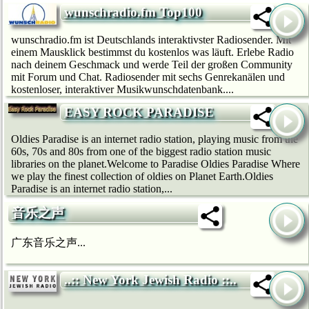
wunschradio.fm Top100
wunschradio.fm ist Deutschlands interaktivster Radiosender. Mit
einem Mausklick bestimmst du kostenlos was läuft. Erlebe Radio
nach deinem Geschmack und werde Teil der großen Community
mit Forum und Chat. Radiosender mit sechs Genrekanälen und
kostenloser, interaktiver Musikwunschdatenbank....
EASY ROCK PARADISE
Oldies Paradise is an internet radio station, playing music from the
60s, 70s and 80s from one of the biggest radio station music
libraries on the planet.Welcome to Paradise Oldies Paradise Where
we play the finest collection of oldies on Planet Earth.Oldies
Paradise is an internet radio station,...
音乐之声
广东音乐之声...
..:: New York Jewish Radio ::..