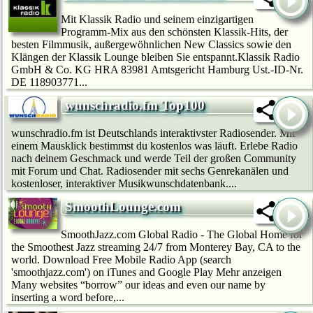
Mit Klassik Radio und seinem einzigartigen
Programm-Mix aus den schönsten Klassik-Hits, der
besten Filmmusik, außergewöhnlichen New Classics sowie den
Klängen der Klassik Lounge bleiben Sie entspannt.Klassik Radio
GmbH & Co. KG HRA 83981 Amtsgericht Hamburg Ust.-ID-Nr.
DE 118903771...
wunschradio.fm Top100
wunschradio.fm ist Deutschlands interaktivster Radiosender. Mit
einem Mausklick bestimmst du kostenlos was läuft. Erlebe Radio
nach deinem Geschmack und werde Teil der großen Community
mit Forum und Chat. Radiosender mit sechs Genrekanälen und
kostenloser, interaktiver Musikwunschdatenbank....
SmoothLounge.com
SmoothJazz.com Global Radio - The Global Home for
the Smoothest Jazz streaming 24/7 from Monterey Bay, CA to the
world. Download Free Mobile Radio App (search
'smoothjazz.com') on iTunes and Google Play Mehr anzeigen
Many websites “borrow” our ideas and even our name by
inserting a word before,...