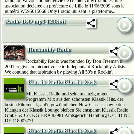
radio, on va vous donner envie de chanter.Only1 radio est une
association déclarée en préfecture de Lille le 11/06/2009 sous le
numéro W595015068 Only1 radio utilisant la plateforme...
Radio BeO mp3 128kbit
Rockabilly Radio
Rockabilly Radio was founded By Don Freeman in
2001 to give an internet voice to Independant Rockabilly Artists.
We continue that aspiration by playing All 50's n Rockin'...
Klassik Radio Klassik Rock
Mit Klassik Radio und seinem einzigartigen
Programm-Mix aus den schönsten Klassik-Hits, der
besten Filmmusik, außergewöhnlichen New Classics sowie den
Klängen der Klassik Lounge bleiben Sie entspannt.Klassik Radio
GmbH & Co. KG HRA 83981 Amtsgericht Hamburg Ust.-ID-Nr.
DE 118903771...
Klassik Radio Klassik Rock