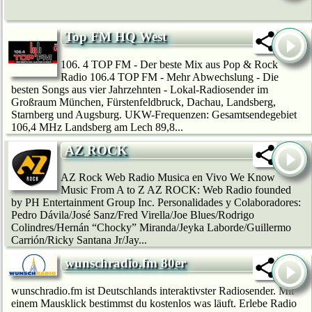
Top FM HQ West
106. 4 TOP FM - Der beste Mix aus Pop & Rock
Radio 106.4 TOP FM - Mehr Abwechslung - Die
besten Songs aus vier Jahrzehnten - Lokal-Radiosender im
Großraum München, Fürstenfeldbruck, Dachau, Landsberg,
Starnberg und Augsburg. UKW-Frequenzen: Gesamtsendegebiet
106,4 MHz Landsberg am Lech 89,8...
AZ ROCK
AZ Rock Web Radio Musica en Vivo We Know
Music From A to Z AZ ROCK: Web Radio founded
by PH Entertainment Group Inc. Personalidades y Colaboradores:
Pedro Dávila/José Sanz/Fred Virella/Joe Blues/Rodrigo
Colindres/Hernán “Chocky” Miranda/Jeyka Laborde/Guillermo
Carrión/Ricky Santana Jr/Jay...
wunschradio.fm 80er
wunschradio.fm ist Deutschlands interaktivster Radiosender. Mit
einem Mausklick bestimmst du kostenlos was läuft. Erlebe Radio