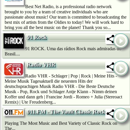
Best Net Radio, is a professional radio network
brought to you by a team of creative individuals who are
passionate about music! Our team is committed to broadcasting the
best mix of artists from the Oldies to today! We will work hard to
bring you all the best music on the planet! Thank you so...
91 Rock
91 ROCK. Uma das rádios Rock mais admiradas do
Brasil....
Radio VHR
Radio VHR - Schlager | Pop | Rock | Meine Hits -
Meine Musik Tagesaktuell die neuesten Hits der
deutschsprachigen Musik Radio VHR - Die Beste Deutsche
Musik - Pop, Rock und Schlager Antje Klann - Nimm deinen
Koffer und dann geh | Francine Jordi - Romeo + Julia (Stereoact
Remix) | Ute Freudenberg...
011.FM - The Vault Classic Rock
Playing The Most Music and Best Variety of Classic Rock on
The...