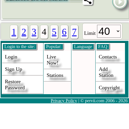
1
2
3
4
5
6
7
Limit
Login to the site:
Popular:
Language
FAQ
Login
Live
Contacts
Now!
Sign Up
Add
Stations
Station
Restore
Password
Copyright
Privacy Policy
| © pervii.com 2006 - 2026