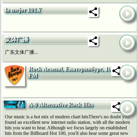
la mejor 101.7
文体广播
广东文体广播...
Rock Arsenal, Екатеринбург, 104.5
FM
A-0 Alternative Rock Hits
Our music is a hot mix of modern chart hitsThere's no doubt you
found an excellent new internet radio station, with all the modern
hits you want to hear. Although we focus largely on established
hits from the Billboard Hot 100, you'll also hear some great new